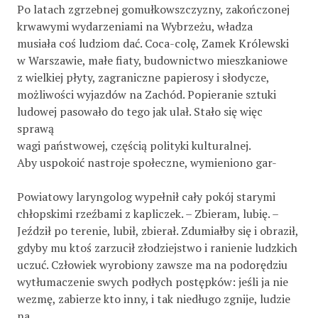
Po latach zgrzebnej gomułkowszczyzny, zakończonej
krwawymi wydarzeniami na Wybrzeżu, władza
musiała coś ludziom dać. Coca-colę, Zamek Królewski
w Warszawie, małe fiaty, budownictwo mieszkaniowe
z wielkiej płyty, zagraniczne papierosy i słodycze,
możliwości wyjazdów na Zachód. Popieranie sztuki
ludowej pasowało do tego jak ulał. Stało się więc
sprawą
wagi państwowej, częścią polityki kulturalnej.
Aby uspokoić nastroje społeczne, wymieniono gar-
Powiatowy laryngolog wypełnił cały pokój starymi
chłopskimi rzeźbami z kapliczek. – Zbieram, lubię. –
Jeździł po terenie, lubił, zbierał. Zdumiałby się i obraził,
gdyby mu ktoś zarzucił złodziejstwo i ranienie ludzkich
uczuć. Człowiek wyrobiony zawsze ma na podorędziu
wytłumaczenie swych podłych postępków: jeśli ja nie
wezmę, zabierze kto inny, i tak niedługo zgnije, ludzie
na