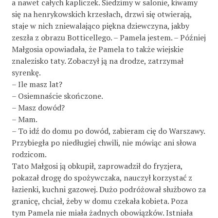
a nawet całych kapliczek. Siedzimy w salonie, kiwamy
się na henrykowskich krzesłach, drzwi się otwierają,
staje w nich zniewalająco piękna dziewczyna, jakby
zeszła z obrazu Botticellego. – Pamela jestem. – Później
Małgosia opowiadała, że Pamela to także wiejskie
znalezisko taty. Zobaczył ją na drodze, zatrzymał
syrenkę.
– Ile masz lat?
– Osiemnaście skończone.
– Masz dowód?
– Mam.
– To idź do domu po dowód, zabieram cię do Warszawy.
Przybiegła po niedługiej chwili, nie mówiąc ani słowa
rodzicom.
Tato Małgosi ją obkupił, zaprowadził do fryzjera,
pokazał drogę do spożywczaka, nauczył korzystać z
łazienki, kuchni gazowej. Dużo podróżował służbowo za
granicę, chciał, żeby w domu czekała kobieta. Poza
tym Pamela nie miała żadnych obowiązków. Istniała