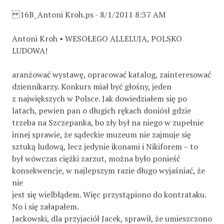
16B_Antoni Kroh.ps - 8/1/2011 8:37 AM
Antoni Kroh • WESOŁEGO ALLELUJA, POLSKO
LUDOWA!
aranżować wystawę, opracować katalog, zainteresować
dziennikarzy. Konkurs miał być głośny, jeden
z największych w Polsce. Jak dowiedziałem się po
latach, pewien pan o długich rękach doniósł gdzie
trzeba na Szczepanka, bo zły był na niego w zupełnie
innej sprawie, że sądeckie muzeum nie zajmuje się
sztuką ludową, lecz jedynie ikonami i Nikiforem – to
był wówczas ciężki zarzut, można było ponieść
konsekwencje, w najlepszym razie długo wyjaśniać, że
nie
jest się wielbłądem. Więc przystąpiono do kontrataku.
No i się załapałem.
Jackowski, dla przyjaciół Jacek, sprawił, że umieszczono