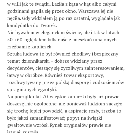
w willi jak te świątki. Łaziła z kąta w kąt albo całymi
godzinami gapiła się przez okno, Warszawa jej nie
nęciła. Gdy widziałem ją po raz ostatni, wyglądała jak
kandydatka do Tworek.
Nie bywałem w eleganckim świecie, ale i tak w latach
50. i 60. oglądałem kilkanaście mieszkań umajonych
rzeźbami z kapliczek.
Sztuka ludowa to był również chodliwy i bezpieczny
temat dziennikarski – dobrze widziany przez
decydentów, cieszący się życzliwym zainteresowaniem,
łatwy w obróbce. Również towar eksportowy,
rozchwytywany przez polską diasporę i cudzoziemców
spragnionych egzotyki.
Na początku lat 70. wiejskie kapliczki były już prawie
doszczętnie ogołocone, ale ponieważ ludziom zaczęło
się trochę lepiej powodzić, a aspiracje rosły, trzeba to
było jakoś zamanifestować; popyt na świątki
gwałtownie wzrósł. Rynek oryginałów prawie nie
istniał, ruszyła