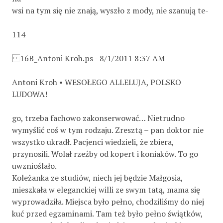
wsi na tym się nie znają, wyszło z mody, nie szanują te-
114
16B_Antoni Kroh.ps - 8/1/2011 8:37 AM
Antoni Kroh • WESOŁEGO ALLELUJA, POLSKO
LUDOWA!
go, trzeba fachowo zakonserwować… Nietrudno
wymyślić coś w tym rodzaju. Zresztą – pan doktor nie
wszystko ukradł. Pacjenci wiedzieli, że zbiera,
przynosili. Wolał rzeźby od kopert i koniaków. To go
uwznioślało.
Koleżanka ze studiów, niech jej będzie Małgosia,
mieszkała w eleganckiej willi ze swym tatą, mama się
wyprowadziła. Miejsca było pełno, chodziliśmy do niej
kuć przed egzaminami. Tam też było pełno świątków,