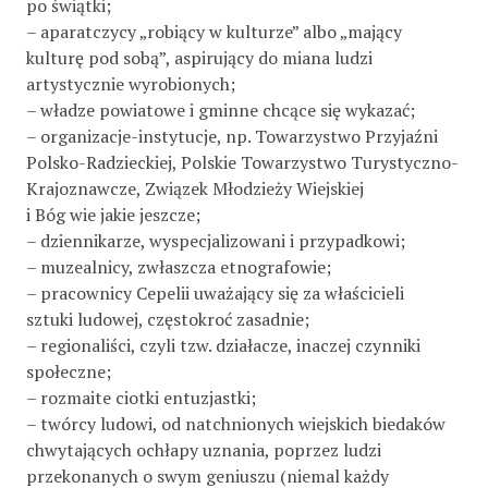
po świątki;
– aparatczycy „robiący w kulturze” albo „mający
kulturę pod sobą”, aspirujący do miana ludzi
artystycznie wyrobionych;
– władze powiatowe i gminne chcące się wykazać;
– organizacje-instytucje, np. Towarzystwo Przyjaźni
Polsko-Radzieckiej, Polskie Towarzystwo Turystyczno-
Krajoznawcze, Związek Młodzieży Wiejskiej
i Bóg wie jakie jeszcze;
– dziennikarze, wyspecjalizowani i przypadkowi;
– muzealnicy, zwłaszcza etnografowie;
– pracownicy Cepelii uważający się za właścicieli
sztuki ludowej, częstokroć zasadnie;
– regionaliści, czyli tzw. działacze, inaczej czynniki
społeczne;
– rozmaite ciotki entuzjastki;
– twórcy ludowi, od natchnionych wiejskich biedaków
chwytających ochłapy uznania, poprzez ludzi
przekonanych o swym geniuszu (niemal każdy