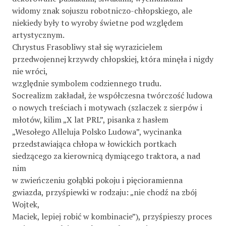
widomy znak sojuszu robotniczo-chłopskiego, ale
niekiedy były to wyroby świetne pod względem
artystycznym.
Chrystus Frasobliwy stał się wyrazicielem
przedwojennej krzywdy chłopskiej, która minęła i nigdy
nie wróci,
względnie symbolem codziennego trudu.
Socrealizm zakładał, że współczesna twórczość ludowa
o nowych treściach i motywach (szlaczek z sierpów i
młotów, kilim „X lat PRL”, pisanka z hasłem
„Wesołego Alleluja Polsko Ludowa”, wycinanka
przedstawiająca chłopa w łowickich portkach
siedzącego za kierownicą dymiącego traktora, a nad
nim
w zwieńczeniu gołąbki pokoju i pięcioramienna
gwiazda, przyśpiewki w rodzaju: „nie chodź na zbój
Wojtek,
Maciek, lepiej robić w kombinacie”), przyśpieszy proces