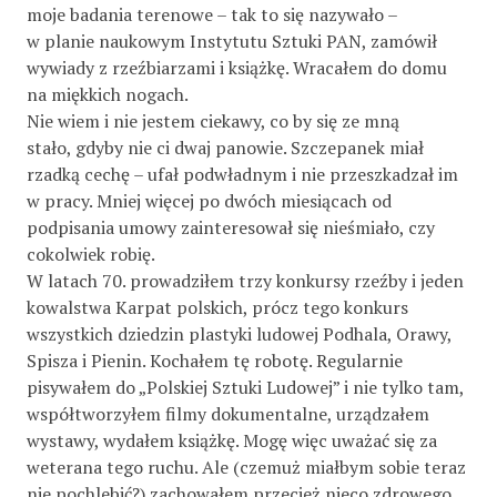
moje badania terenowe – tak to się nazywało –
w planie naukowym Instytutu Sztuki PAN, zamówił
wywiady z rzeźbiarzami i książkę. Wracałem do domu
na miękkich nogach.
Nie wiem i nie jestem ciekawy, co by się ze mną
stało, gdyby nie ci dwaj panowie. Szczepanek miał
rzadką cechę – ufał podwładnym i nie przeszkadzał im
w pracy. Mniej więcej po dwóch miesiącach od
podpisania umowy zainteresował się nieśmiało, czy
cokolwiek robię.
W latach 70. prowadziłem trzy konkursy rzeźby i jeden
kowalstwa Karpat polskich, prócz tego konkurs
wszystkich dziedzin plastyki ludowej Podhala, Orawy,
Spisza i Pienin. Kochałem tę robotę. Regularnie
pisywałem do „Polskiej Sztuki Ludowej” i nie tylko tam,
współtworzyłem filmy dokumentalne, urządzałem
wystawy, wydałem książkę. Mogę więc uważać się za
weterana tego ruchu. Ale (czemuż miałbym sobie teraz
nie pochlebić?) zachowałem przecież nieco zdrowego