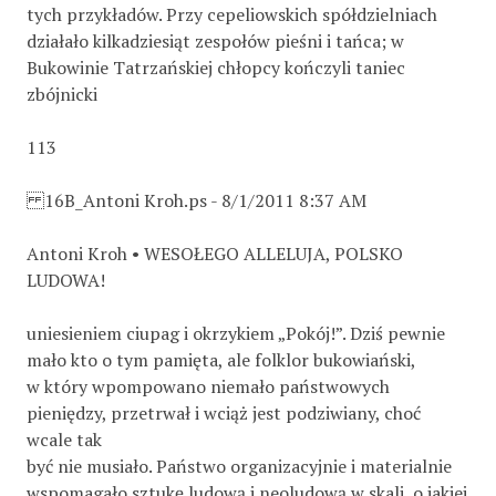
tych przykładów. Przy cepeliowskich spółdzielniach
działało kilkadziesiąt zespołów pieśni i tańca; w
Bukowinie Tatrzańskiej chłopcy kończyli taniec
zbójnicki
113
16B_Antoni Kroh.ps - 8/1/2011 8:37 AM
Antoni Kroh • WESOŁEGO ALLELUJA, POLSKO
LUDOWA!
uniesieniem ciupag i okrzykiem „Pokój!”. Dziś pewnie
mało kto o tym pamięta, ale folklor bukowiański,
w który wpompowano niemało państwowych
pieniędzy, przetrwał i wciąż jest podziwiany, choć
wcale tak
być nie musiało. Państwo organizacyjnie i materialnie
wspomagało sztukę ludową i neoludową w skali, o jakiej