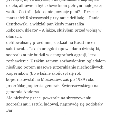
dzieła, albowiem był człowiekiem pełnym najlepszej
woli. – Co to? – Jak to, nie poznaje pani? – Przecie
marszałek Rokossowski przyjmuje defiladę. – Panie
Centkowski, a widział pan kiedy marszałka
Rokossowskiego? – A jakże, służyłem przed wojną w
ułanach,
defilowaliśmy przed nim, siedział na Kasztance i
salutował… Takich anegdot opowiadano dziesiątki,
socrealizm nie budził w etnografach agresji, lecz
rozbawienie. Z takim samym rozbawieniem oglądałem
niedługo potem masowe przerabianie niechodliwych
Koperników (bo właśnie skończył się rok
kopernikowski) na Mojżeszów, zaś po 1989 roku
przeróbkę popiersia generała Świerczewskiego na
generała Andersa.
Ale niektóre prace, powstałe na skrzyżowaniu
socrealizmu i sztuki ludowej, naprawdę się podobały.
Bar