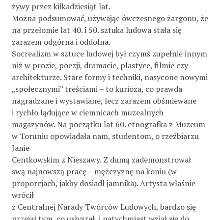
żywy przez kilkadziesiąt lat.
Można podsumować, używając ówczesnego żargonu, że
na przełomie lat 40. i 50. sztuka ludowa stała się
zarazem odgórna i oddolna.
Socrealizm w sztuce ludowej był czymś zupełnie innym
niż w prozie, poezji, dramacie, plastyce, filmie czy
architekturze. Stare formy i techniki, nasycone nowymi
„społecznymi” treściami – to kurioza, co prawda
nagradzane i wystawiane, lecz zarazem obśmiewane
i rychło lądujące w ciemnicach muzealnych
magazynów. Na początku lat 60. etnografka z Muzeum
w Toruniu opowiadała nam, studentom, o rzeźbiarzu
Janie
Centkowskim z Nieszawy. Z dumą zademonstrował
swą najnowszą pracę – mężczyznę na koniu (w
proporcjach, jakby dosiadł jamnika). Artysta właśnie
wrócił
z Centralnej Narady Twórców Ludowych, bardzo się
przejął tym, co usłyszał, i natychmiast wziął się do