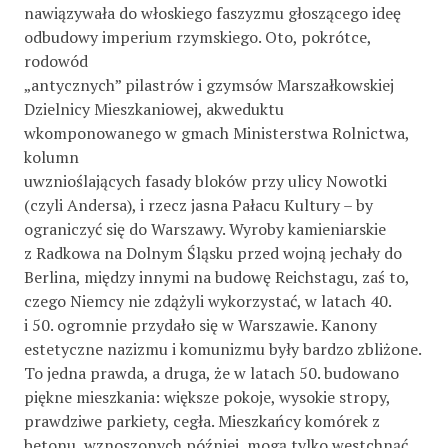
nawiązywała do włoskiego faszyzmu głoszącego ideę
odbudowy imperium rzymskiego. Oto, pokrótce,
rodowód
„antycznych” pilastrów i gzymsów Marszałkowskiej
Dzielnicy Mieszkaniowej, akweduktu
wkomponowanego w gmach Ministerstwa Rolnictwa,
kolumn
uwznioślających fasady bloków przy ulicy Nowotki
(czyli Andersa), i rzecz jasna Pałacu Kultury – by
ograniczyć się do Warszawy. Wyroby kamieniarskie
z Radkowa na Dolnym Śląsku przed wojną jechały do
Berlina, między innymi na budowę Reichstagu, zaś to,
czego Niemcy nie zdążyli wykorzystać, w latach 40.
i 50. ogromnie przydało się w Warszawie. Kanony
estetyczne nazizmu i komunizmu były bardzo zbliżone.
To jedna prawda, a druga, że w latach 50. budowano
piękne mieszkania: większe pokoje, wysokie stropy,
prawdziwe parkiety, cegła. Mieszkańcy komórek z
betonu, wznoszonych później, mogą tylko westchnąć.