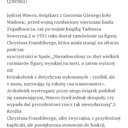
LUDOWA!
Jędrzej Wawro, świątkarz z Gorzenia Górnego koło
Wadowic, przed wojną rozsławiony wierszami Emila
Zegadłowicza, zaś po wojnie książką Tadeusza
Seweryna,2 w 1935 roku dostał zamówienie na figurę
Chrystusa Frasobliwego, która miała stanąć na ołtarzu
podczas
uroczystości w Spale. „Niezadowolony ze zbyt wielkich
rozmiarów figury, wysokiej na metr, a zatem wyższej
niż
którakolwiek z dotychczas wykonanych – rzeźbił, ale
z musu, nazywając tę robotę «na wassermater».
Aczkolwiek wystrugany przez niego świątek podobał
się zamawiającym, Wawro żywił jednak skrupuły, czy
wypada dać prezydentowi rzecz tak niewydarzoną”.3
Rzeźba
Chrystusa Frasobliwego, niby zwyczajna, z przydrożnej
kapliczki, ale powiększona stosownie do funkcji,