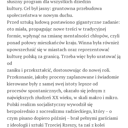
słuszny program dla wszystkich dziedzin
kultury. Cel był jasny: gruntowna przebudowa
społeczeństwa w nowym duchu.
Przed sztuką ludową postawiono gigantyczne zadanie:
oto miała, propagując nowe treści w tradycyjnej
formie, wpłynąć na zmianę mentalności chłopów, czyli
ponad połowy mieszkańców kraju. Winna była również
upowszechnić się w miastach oraz reprezentować
kulturę polską za granicą. Trzeba więc było uratować ją
od
zaniku i przekształcić, dostosowując do nowej roli.
Przekonanie, jakoby procesy zaplanowane i świadomie
kierowane były z samej swej istoty lepsze od
procesów spontanicznych, okazało się jednym z
największych złudzeń XX wieku, w skali makro i mikro.
Polski realizm socjalistyczny wywodził się
bezpośrednio z socrealizmu radzieckiego, który – o
czym pisano dopiero później – brał pełnymi garściami
z ideologii i sztuki Trzeciej Rzeszy, ta zaś z kolei