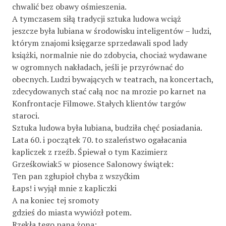
chwalić bez obawy ośmieszenia.
A tymczasem siłą tradycji sztuka ludowa wciąż
jeszcze była lubiana w środowisku inteligentów – ludzi,
którym znajomi księgarze sprzedawali spod lady
książki, normalnie nie do zdobycia, chociaż wydawane
w ogromnych nakładach, jeśli je przyrównać do
obecnych. Ludzi bywających w teatrach, na koncertach,
zdecydowanych stać całą noc na mrozie po karnet na
Konfrontacje Filmowe. Stałych klientów targów
staroci.
Sztuka ludowa była lubiana, budziła chęć posiadania.
Lata 60. i początek 70. to szaleństwo ogałacania
kapliczek z rzeźb. Śpiewał o tym Kazimierz
Grześkowiak5 w piosence Salonowy świątek:
Ten pan zgłupioł chyba z wszyćkim
Łaps! i wyjął mnie z kapliczki
A na koniec tej sromoty
gdzieś do miasta wywiózł potem.
Rzekła tego pana żona: