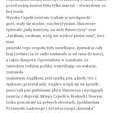
przed wojną można było tylko marzyć – stwierdzam to
bez ironii.
Wyroby Cepelii świetnie trafiały w inteligencki
gust, stały się modne, rozchwytywane. Mazowsze
śpiewało „jadą maszyny, na nich dziewczyny” oraz
„tarabam, tarabam, wróg nie wydrze pieśni nam”, lecz
inne
piosenki tego zespołu były uwielbiane, śpiewał je cały
kraj (zwłaszcza że radio nadawało je od rana do nocy),
a także diaspora. Opowiadano w Londynie, że
tamtejsza rodzina polska, wyjeżdżając na wakacje,
zostawiła
znajomym Anglikom pod opieką psa, a kiedy ten z
tęsknoty przestał jeść, Anglicy wzięli się na sposób:
puszczali psu godzinami płytę Mazowsza i wyciągnęli
zwierzę z depresji. Sklepy Cepelii w Brukseli i Nowym
Jorku pracowały na pełnych obrotach, Spółdzielnia
Przemysłu Ludowego i Artystycznego „Koronka”