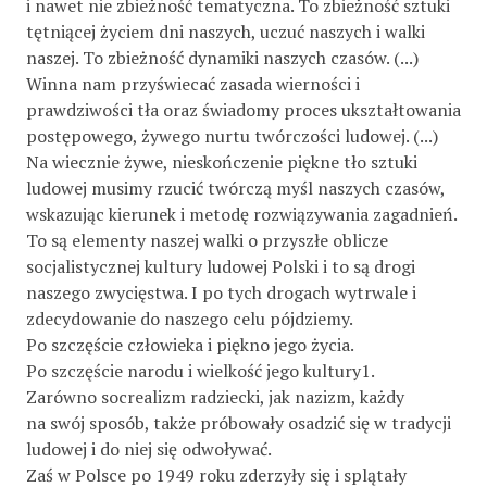
i nawet nie zbieżność tematyczna. To zbieżność sztuki
tętniącej życiem dni naszych, uczuć naszych i walki
naszej. To zbieżność dynamiki naszych czasów. (...)
Winna nam przyświecać zasada wierności i
prawdziwości tła oraz świadomy proces ukształtowania
postępowego, żywego nurtu twórczości ludowej. (...)
Na wiecznie żywe, nieskończenie piękne tło sztuki
ludowej musimy rzucić twórczą myśl naszych czasów,
wskazując kierunek i metodę rozwiązywania zagadnień.
To są elementy naszej walki o przyszłe oblicze
socjalistycznej kultury ludowej Polski i to są drogi
naszego zwycięstwa. I po tych drogach wytrwale i
zdecydowanie do naszego celu pójdziemy.
Po szczęście człowieka i piękno jego życia.
Po szczęście narodu i wielkość jego kultury1.
Zarówno socrealizm radziecki, jak nazizm, każdy
na swój sposób, także próbowały osadzić się w tradycji
ludowej i do niej się odwoływać.
Zaś w Polsce po 1949 roku zderzyły się i splątały