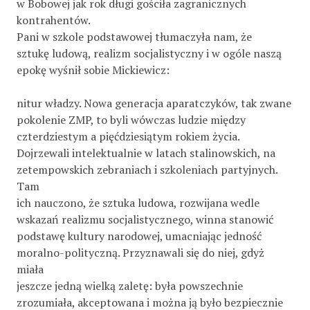
w Bobowej jak rok długi gościła zagranicznych
kontrahentów.
Pani w szkole podstawowej tłumaczyła nam, że
sztukę ludową, realizm socjalistyczny i w ogóle naszą
epokę wyśnił sobie Mickiewicz:
nitur władzy. Nowa generacja aparatczyków, tak zwane
pokolenie ZMP, to byli wówczas ludzie między
czterdziestym a pięćdziesiątym rokiem życia.
Dojrzewali intelektualnie w latach stalinowskich, na
zetempowskich zebraniach i szkoleniach partyjnych.
Tam
ich nauczono, że sztuka ludowa, rozwijana wedle
wskazań realizmu socjalistycznego, winna stanowić
podstawę kultury narodowej, umacniając jedność
moralno-polityczną. Przyznawali się do niej, gdyż
miała
jeszcze jedną wielką zaletę: była powszechnie
zrozumiała, akceptowana i można ją było bezpiecznie