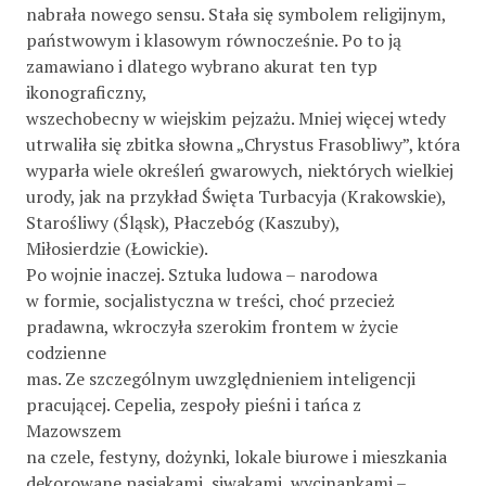
nabrała nowego sensu. Stała się symbolem religijnym,
państwowym i klasowym równocześnie. Po to ją
zamawiano i dlatego wybrano akurat ten typ
ikonograficzny,
wszechobecny w wiejskim pejzażu. Mniej więcej wtedy
utrwaliła się zbitka słowna „Chrystus Frasobliwy”, która
wyparła wiele określeń gwarowych, niektórych wielkiej
urody, jak na przykład Święta Turbacyja (Krakowskie),
Starośliwy (Śląsk), Płaczebóg (Kaszuby),
Miłosierdzie (Łowickie).
Po wojnie inaczej. Sztuka ludowa – narodowa
w formie, socjalistyczna w treści, choć przecież
pradawna, wkroczyła szerokim frontem w życie
codzienne
mas. Ze szczególnym uwzględnieniem inteligencji
pracującej. Cepelia, zespoły pieśni i tańca z
Mazowszem
na czele, festyny, dożynki, lokale biurowe i mieszkania
dekorowane pasiakami, siwakami, wycinankami –