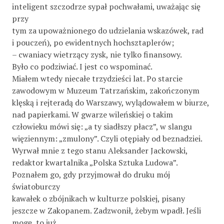
inteligent szczodrze sypał pochwałami, uważając się
przy
tym za upoważnionego do udzielania wskazówek, rad
i pouczeń), po ewidentnych hochsztaplerów;
– cwaniacy wietrzący zysk, nie tylko finansowy.
Było co podziwiać. I jest co wspominać.
Miałem wtedy niecałe trzydzieści lat. Po starcie
zawodowym w Muzeum Tatrzańskim, zakończonym
klęską i rejteradą do Warszawy, wylądowałem w biurze,
nad papierkami. W gwarze wileńskiej o takim
człowieku mówi się: „a ty siadłszy płacz”, w slangu
więziennym: „zmulony”. Czyli otępiały od beznadziei.
Wyrwał mnie z tego stanu Aleksander Jackowski,
redaktor kwartalnika „Polska Sztuka Ludowa”.
Poznałem go, gdy przyjmował do druku mój
światoburczy
kawałek o zbójnikach w kulturze polskiej, pisany
jeszcze w Zakopanem. Zadzwonił, żebym wpadł. Jeśli
mogę, to już.