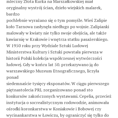
mleczny Złota Kurka na Marszałkowskiej miał
oryginalny wystrój ścian, dzieło wiejskich malarek,
bardzo
pochlebnie wyrażano się o tym pomyśle. Wieś Zalipie
koło Tarnowa zasłynęła niedługo po wojnie. Zalipianki
malowały w kwiaty nie tylko swoje obejścia, ale także
kawiarnię w Krakowie i wnętrza statku pasażerskiego.
W 1950 roku przy Wydziale Sztuki Ludowej
Ministerstwa Kultury i Sztuki powstała pierwsza w
historii Polski kolekcja współczesnej wytwórczości
ludowej. Gdy w końcu lat 50. przekazywano ją do
warszawskiego Muzeum Etnograficznego, liczyła
ponad
siedemnaście tysięcy eksponatów. W ciągu pierwszego
piętnastolecia PRL zorganizowano ponad sto
konkursów zakończonych wystawami. Cepelia, przecież
instytucja o socrealistycznym rodowodzie, animowała
ośrodki koronkarstwa w Koniakowie i Bobowej czy
wycinankarstwa w Łowiczu, by ograniczyć się tylko do