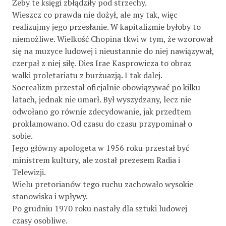
Żeby te księgi zbłądziły pod strzechy.
Wieszcz co prawda nie dożył, ale my tak, więc
realizujmy jego przesłanie. W kapitalizmie byłoby to
niemożliwe. Wielkość Chopina tkwi w tym, że wzorował
się na muzyce ludowej i nieustannie do niej nawiązywał,
czerpał z niej siłę. Dies Irae Kasprowicza to obraz
walki proletariatu z burżuazją. I tak dalej.
Socrealizm przestał oficjalnie obowiązywać po kilku
latach, jednak nie umarł. Był wyszydzany, lecz nie
odwołano go równie zdecydowanie, jak przedtem
proklamowano. Od czasu do czasu przypominał o
sobie.
Jego główny apologeta w 1956 roku przestał być
ministrem kultury, ale został prezesem Radia i
Telewizji.
Wielu pretorianów tego ruchu zachowało wysokie
stanowiska i wpływy.
Po grudniu 1970 roku nastały dla sztuki ludowej
czasy osobliwe.