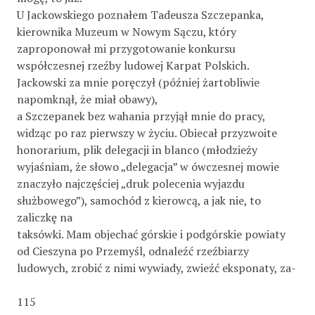
U Jackowskiego poznałem Tadeusza Szczepanka,
kierownika Muzeum w Nowym Sączu, który
zaproponował mi przygotowanie konkursu
współczesnej rzeźby ludowej Karpat Polskich.
Jackowski za mnie poręczył (później żartobliwie
napomknął, że miał obawy),
a Szczepanek bez wahania przyjął mnie do pracy,
widząc po raz pierwszy w życiu. Obiecał przyzwoite
honorarium, plik delegacji in blanco (młodzieży
wyjaśniam, że słowo „delegacja” w ówczesnej mowie
znaczyło najczęściej „druk polecenia wyjazdu
służbowego”), samochód z kierowcą, a jak nie, to
zaliczkę na
taksówki. Mam objechać górskie i podgórskie powiaty
od Cieszyna po Przemyśl, odnaleźć rzeźbiarzy
ludowych, zrobić z nimi wywiady, zwieźć eksponaty, za-
115