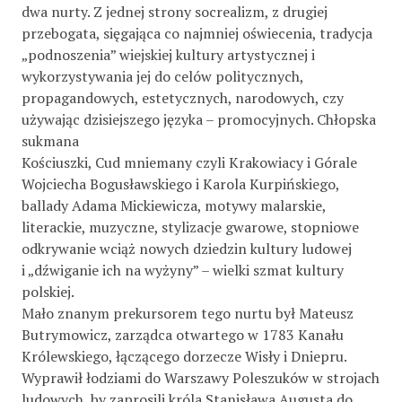
dwa nurty. Z jednej strony socrealizm, z drugiej
przebogata, sięgająca co najmniej oświecenia, tradycja
„podnoszenia” wiejskiej kultury artystycznej i
wykorzystywania jej do celów politycznych,
propagandowych, estetycznych, narodowych, czy
używając dzisiejszego języka – promocyjnych. Chłopska
sukmana
Kościuszki, Cud mniemany czyli Krakowiacy i Górale
Wojciecha Bogusławskiego i Karola Kurpińskiego,
ballady Adama Mickiewicza, motywy malarskie,
literackie, muzyczne, stylizacje gwarowe, stopniowe
odkrywanie wciąż nowych dziedzin kultury ludowej
i „dźwiganie ich na wyżyny” – wielki szmat kultury
polskiej.
Mało znanym prekursorem tego nurtu był Mateusz
Butrymowicz, zarządca otwartego w 1783 Kanału
Królewskiego, łączącego dorzecze Wisły i Dniepru.
Wyprawił łodziami do Warszawy Poleszuków w strojach
ludowych, by zaprosili króla Stanisława Augusta do