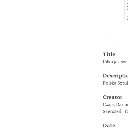
Title
Piłka jak św
Descripti
Polska Sztuk
Creator
Czaja, Dariu
Szerszeń, 
Date