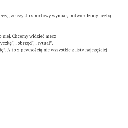
t rzeczą, że czysto sportowy wymiar, potwierdzony liczbą
o niej. Chcemy widzieć mecz
tyczkę”, „obrzęd”, „rytuał”,
”. A to z pewnością nie wszystkie z listy najczęściej