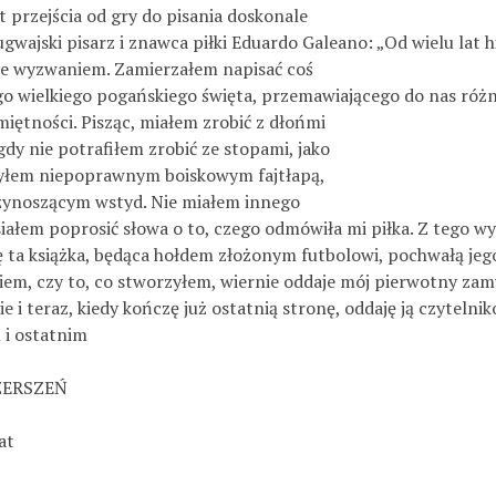
przejścia od gry do pisania doskonale
gwajski pisarz i znawca piłki Eduardo Galeano: „Od wielu lat hi
ie wyzwaniem. Zamierzałem napisać coś
o wielkiego pogańskiego święta, przemawiającego do nas różn
iętności. Pisząc, miałem zrobić z dłońmi
gdy nie potrafiłem zrobić ze stopami, jako
yłem niepoprawnym boiskowym fajtłapą,
zynoszącym wstyd. Nie miałem innego
iałem poprosić słowa o to, czego odmówiła mi piłka. Z tego wy
ię ta książka, będąca hołdem złożonym futbolowi, pochwałą jeg
iem, czy to, co stworzyłem, wiernie oddaje mój pierwotny zamy
e i teraz, kiedy kończę już ostatnią stronę, oddaję ją czytel
 i ostatnim
ZERSZEŃ
at