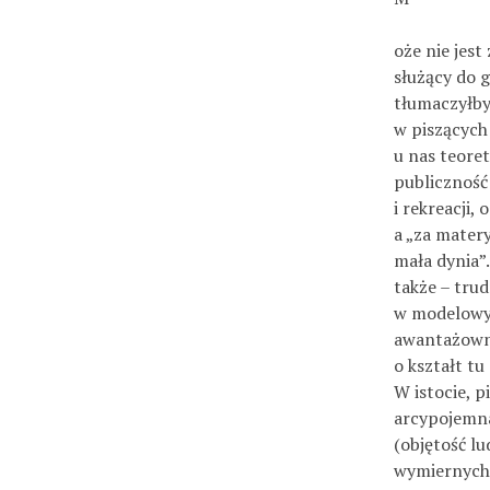
oże nie jes
służący do g
tłumaczyłby
w piszących
u nas teoret
publiczność
i rekreacji,
a „za matery
mała dynia”
także – trud
w modelowym 
awantażowne
o kształt tu
W istocie, p
arcypojemna
(objętość lu
wymiernych w