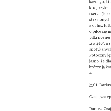
każdego, kto
kto przykład
i serca (le 
strzelonych
z oblicz fut
o piłce się
piłki nożnej
„święto”, a 
spotykanych
Potoczny ję
jasno, że dl
którzy ją ko
4
01_Darius
Czaja_wstep
Dariusz Cza