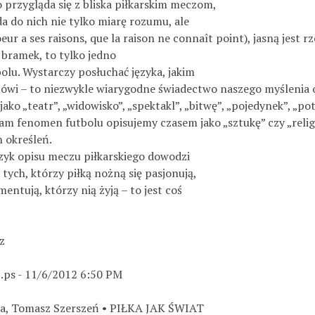
 przygląda się z bliska piłkarskim meczom,
a do nich nie tylko miarę rozumu, ale
coeur a ses raisons, que la raison ne connaît point), jasną jes
 bramek, to tylko jedno
bolu. Wystarczy posłuchać języka, jakim
 mówi – to niezwykle wiarygodne świadectwo naszego myślenia 
 jako „teatr”, „widowisko”, „spektakl”, „bitwę”, „pojedynek”, „po
sam fenomen futbolu opisujemy czasem jako „sztukę” czy „religię
 określeń.
zyk opisu meczu piłkarskiego dowodzi
a tych, którzy piłką nożną się pasjonują,
mentują, którzy nią żyją – to jest coś
z
.ps - 11/6/2012 6:50 PM
ja, Tomasz Szerszeń • PIŁKA JAK ŚWIAT