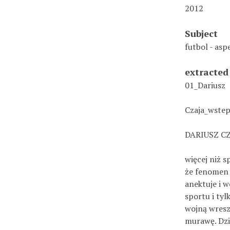
2012
Subject
futbol - as
extracted
01_Dariusz
Czaja_wstep
DARIUSZ C
więcej niż s
że fenomen 
anektuje i 
sportu i tyl
wojną wresz
murawę. Dziś