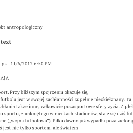
pekt antropologiczny
 text
.ps - 11/6/2012 6:50 PM
ZAJA
port. Przy bliższym spojrzeniu okazuje się,
futbolu jest w swojej zachłanności zupełnie nieokiełznany. T
wchłania także inne, całkowicie pozasportowe sfery życia. Z pl
ko sportu, zamkniętego w nieckach stadionów, staje się dziś fu
cie („wojna futbolowa”). Piłka dawno już wypadła poza zieloną
 jest nie tylko sportem, ale światem