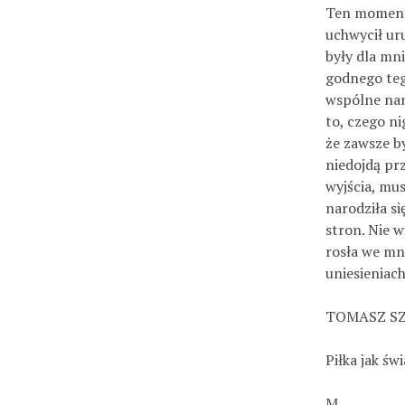
Ten moment 
uchwycił uru
były dla mn
godnego teg
wspólne nam
to, czego ni
że zawsze b
niedojdą pr
wyjścia, mus
narodziła s
stron. Nie w
rosła we mni
uniesieniach
TOMASZ S
Piłka jak świ
M