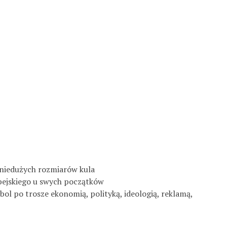
a niedużych rozmiarów kula
ebejskiego u swych początków
tbol po trosze ekonomią, polityką, ideologią, reklamą,