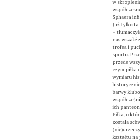
w skropleniu
współczesne
Sphaera inf
Już tylko ta
– tłumaczył
nas wszakże
trofea i puc
sportu. Prz
przede wszy
czym piłka n
wymiaru hist
historyczni
barwy klubow
współcześni 
ich panteon
Piłka, o któ
została schw
(nie)urzeczy
kształtu na 