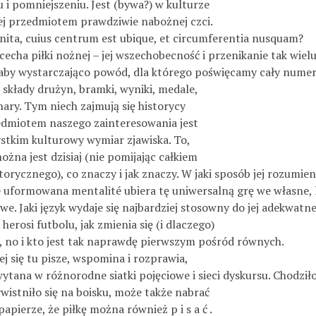
 i pomniejszeniu. Jest (bywa?) w kulturze
j przedmiotem prawdziwie nabożnej czci.
inita, cuius centrum est ubique, et circumferentia nusquam?
 cecha piłki nożnej – jej wszechobecność i przenikanie tak wie
aby wystarczająco powód, dla którego poświęcamy cały numer z
 składy drużyn, bramki, wyniki, medale,
hary. Tym niech zajmują się historycy
edmiotem naszego zainteresowania jest
stkim kulturowy wymiar zjawiska. To,
ożna jest dzisiaj (nie pomijając całkiem
orycznego), co znaczy i jak znaczy. W jaki sposób jej rozumien
e uformowana mentalité ubiera tę uniwersalną grę we własne, 
e. Jaki język wydaje się najbardziej stosowny do jej adekwatne
herosi futbolu, jak zmienia się (i dlaczego)
, no i kto jest tak naprawdę pierwszym pośród równych.
rej się tu pisze, wspomina i rozprawia,
ytana w różnorodne siatki pojęciowe i sieci dyskursu. Chodziło
wistniło się na boisku, może także nabrać
papierze, że piłkę można również p i s a ć .