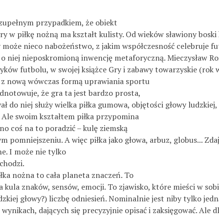
t zupełnym przypadkiem, że obiekt
ry w piłkę nożną ma kształt kulisty. Od wieków sławiony boski 
 może nieco nabożeństwo, z jakim współczesność celebruje fut
 o niej nieposkromioną inwencję metaforyczną. Mieczysław Roś
yków futbolu, w swojej książce Gry i zabawy towarzyskie (rok 
 z nową wówczas formą uprawiania sportu
 odnotowuje, że gra ta jest bardzo prosta,
ał do niej służy wielka piłka gumowa, objętości głowy ludzkiej, 
. Ale swoim kształtem piłka przypomina
no coś na to poradzić – kulę ziemską
pomniejszeniu. A więc piłka jako głowa, arbuz, globus... Zdaje
. I może nie tylko
 chodzi.
iłka nożna to cała planeta znaczeń. To
 kula znaków, sensów, emocji. To zjawisko, które mieści w so
dzkiej głowy?) liczbę odniesień. Nominalnie jest niby tylko jed
ynikach, dających się precyzyjnie opisać i zaksięgować. Ale d