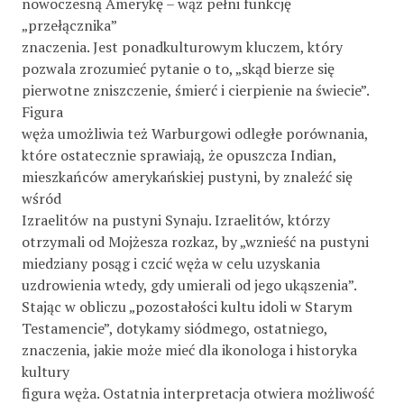
nowoczesną Amerykę – wąż pełni funkcję
„przełącznika”
znaczenia. Jest ponadkulturowym kluczem, który
pozwala zrozumieć pytanie o to, „skąd bierze się
pierwotne zniszczenie, śmierć i cierpienie na świecie”.
Figura
węża umożliwia też Warburgowi odległe porównania,
które ostatecznie sprawiają, że opuszcza Indian,
mieszkańców amerykańskiej pustyni, by znaleźć się
wśród
Izraelitów na pustyni Synaju. Izraelitów, którzy
otrzymali od Mojżesza rozkaz, by „wznieść na pustyni
miedziany posąg i czcić węża w celu uzyskania
uzdrowienia wtedy, gdy umierali od jego ukąszenia”.
Stając w obliczu „pozostałości kultu idoli w Starym
Testamencie”, dotykamy siódmego, ostatniego,
znaczenia, jakie może mieć dla ikonologa i historyka
kultury
figura węża. Ostatnia interpretacja otwiera możliwość