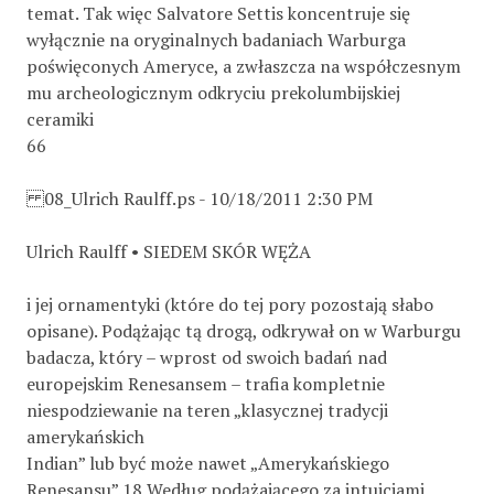
temat. Tak więc Salvatore Settis koncentruje się
wyłącznie na oryginalnych badaniach Warburga
poświęconych Ameryce, a zwłaszcza na współczesnym
mu archeologicznym odkryciu prekolumbijskiej
ceramiki
66
08_Ulrich Raulff.ps - 10/18/2011 2:30 PM
Ulrich Raulff • SIEDEM SKÓR WĘŻA
i jej ornamentyki (które do tej pory pozostają słabo
opisane). Podążając tą drogą, odkrywał on w Warburgu
badacza, który – wprost od swoich badań nad
europejskim Renesansem – trafia kompletnie
niespodziewanie na teren „klasycznej tradycji
amerykańskich
Indian” lub być może nawet „Amerykańskiego
Renesansu”.18 Według podążającego za intuicjami