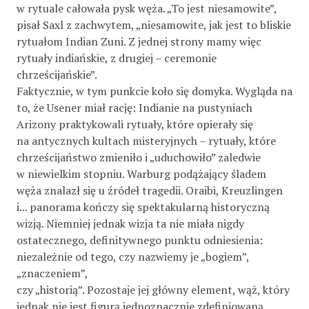
w rytuale całowała pysk węża. „To jest niesamowite”,
pisał Saxl z zachwytem, „niesamowite, jak jest to bliskie
rytuałom Indian Zuni. Z jednej strony mamy więc
rytuały indiańskie, z drugiej – ceremonie
chrześcijańskie”.
Faktycznie, w tym punkcie koło się domyka. Wygląda na
to, że Usener miał rację: Indianie na pustyniach
Arizony praktykowali rytuały, które opierały się
na antycznych kultach misteryjnych – rytuały, które
chrześcijaństwo zmieniło i „uduchowiło” zaledwie
w niewielkim stopniu. Warburg podążający śladem
węża znalazł się u źródeł tragedii. Oraibi, Kreuzlingen
i... panorama kończy się spektakularną historyczną
wizją. Niemniej jednak wizja ta nie miała nigdy
ostatecznego, definitywnego punktu odniesienia:
niezależnie od tego, czy nazwiemy je „bogiem”,
„znaczeniem”,
czy „historią”. Pozostaje jej główny element, wąż, który
jednak nie jest figurą jednoznacznie zdefiniowaną,