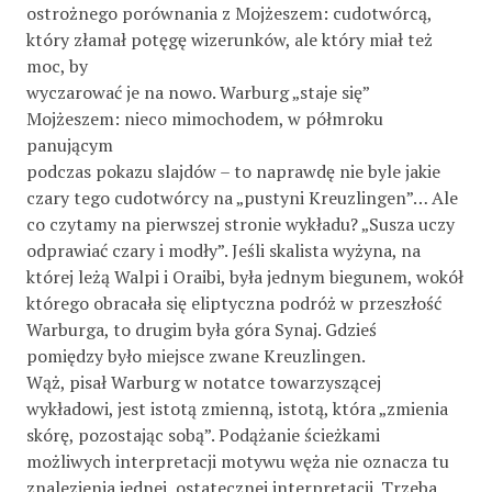
ostrożnego porównania z Mojżeszem: cudotwórcą,
który złamał potęgę wizerunków, ale który miał też
moc, by
wyczarować je na nowo. Warburg „staje się”
Mojżeszem: nieco mimochodem, w półmroku
panującym
podczas pokazu slajdów – to naprawdę nie byle jakie
czary tego cudotwórcy na „pustyni Kreuzlingen”… Ale
co czytamy na pierwszej stronie wykładu? „Susza uczy
odprawiać czary i modły”. Jeśli skalista wyżyna, na
której leżą Walpi i Oraibi, była jednym biegunem, wokół
którego obracała się eliptyczna podróż w przeszłość
Warburga, to drugim była góra Synaj. Gdzieś
pomiędzy było miejsce zwane Kreuzlingen.
Wąż, pisał Warburg w notatce towarzyszącej
wykładowi, jest istotą zmienną, istotą, która „zmienia
skórę, pozostając sobą”. Podążanie ścieżkami
możliwych interpretacji motywu węża nie oznacza tu
znalezienia jednej, ostatecznej interpretacji. Trzeba