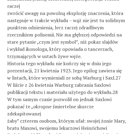
raczej
zwrócić uwagę na powolną eksplozję znaczenia, która
następuje w trakcie wykładu – wąż nie jest tu solidnym
punktem odniesienia, lecz raczej zdradliwym
rzecznikiem polisemii. Nie ma głębszej odpowiedzi na
stare pytanie „czym jest symbol”, niż pokaz slajdów
i wykład ikonologa, który opowiada o tancerzach,
trzymających w ustach żywe węże.
Historia tego wykładu nie kończy się w dniu jego
prezentacji, 21 kwietnia 1923. Jego epilog zawiera się
w listach, które wymieniali ze sobą Warburg i Saxl.27
W liście z 26 kwietnia Warburg zabrania Saxlowi
publikacji tekstu i materiału użytego do wykładu.28
W tym samym czasie pozwolił on jednak Saxlowi
pokazać te „okropne śmiertelne skurcze
zdekapitowanej
żaby” czterem osobom, którym ufał: swojej żonie Mary,
bratu Maxowi, swojemu lekarzowi Heinrichowi