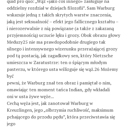
quid pro quo: „Wąż «jako coś innego» zasługuje na
oddzielny rozdział w dziejach filozofii”. Sam Warburg
wskazuje jedną z takich skrytych warstw znaczenia,
jaką jest seksualność – efekt jego fallicznego kształtu –
i nierozerwalnie z nią powiązane (a także z zakazaną
przyjemnością) uczucie lęku i grozy. Obok obrazu głowy
Meduzy25 nie ma prawdopodobnie drugiego tak
silnego i intensywnego wizerunku przerażającej grozy
pod tą postacią, jak zagadkowy sen, który Nietzsche
umieszcza w Zaratustrze: ten o śpiącym młodym
pasterzu, w którego usta wślizguje się wąż.26 Możemy
być
pewni, że Warburg znał ten obraz i pamiętał o nim,
omawiając ten moment tańca Indian, gdy wkładali
oni w usta żywe węże...
Cechą węża jest, jak zanotował Warburg w
Kreuzlingen, jego „olbrzymia ruchliwość, maksimum
pchającego do przodu pędu”, która przeciwstawia się
jego