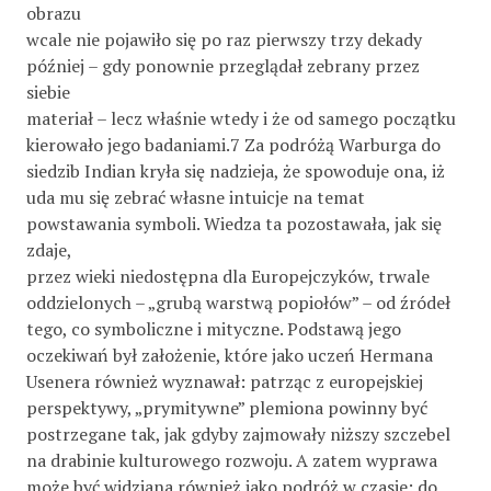
obrazu
wcale nie pojawiło się po raz pierwszy trzy dekady
później – gdy ponownie przeglądał zebrany przez
siebie
materiał – lecz właśnie wtedy i że od samego początku
kierowało jego badaniami.7 Za podróżą Warburga do
siedzib Indian kryła się nadzieja, że spowoduje ona, iż
uda mu się zebrać własne intuicje na temat
powstawania symboli. Wiedza ta pozostawała, jak się
zdaje,
przez wieki niedostępna dla Europejczyków, trwale
oddzielonych – „grubą warstwą popiołów” – od źródeł
tego, co symboliczne i mityczne. Podstawą jego
oczekiwań był założenie, które jako uczeń Hermana
Usenera również wyznawał: patrząc z europejskiej
perspektywy, „prymitywne” plemiona powinny być
postrzegane tak, jak gdyby zajmowały niższy szczebel
na drabinie kulturowego rozwoju. A zatem wyprawa
może być widziana również jako podróż w czasie: do