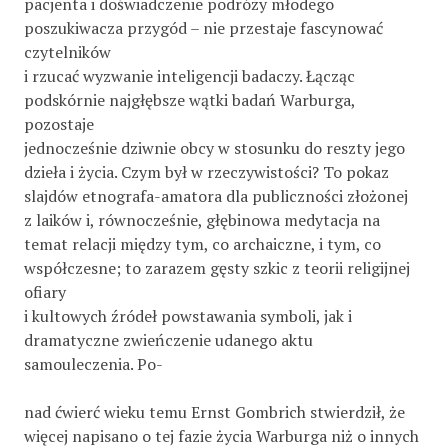
pacjenta i doświadczenie podróży młodego
poszukiwacza przygód – nie przestaje fascynować
czytelników
i rzucać wyzwanie inteligencji badaczy. Łącząc
podskórnie najgłębsze wątki badań Warburga,
pozostaje
jednocześnie dziwnie obcy w stosunku do reszty jego
dzieła i życia. Czym był w rzeczywistości? To pokaz
slajdów etnografa-amatora dla publiczności złożonej
z laików i, równocześnie, głębinowa medytacja na
temat relacji między tym, co archaiczne, i tym, co
współczesne; to zarazem gęsty szkic z teorii religijnej
ofiary
i kultowych źródeł powstawania symboli, jak i
dramatyczne zwieńczenie udanego aktu
samouleczenia. Po-
nad ćwierć wieku temu Ernst Gombrich stwierdził, że
więcej napisano o tej fazie życia Warburga niż o innych