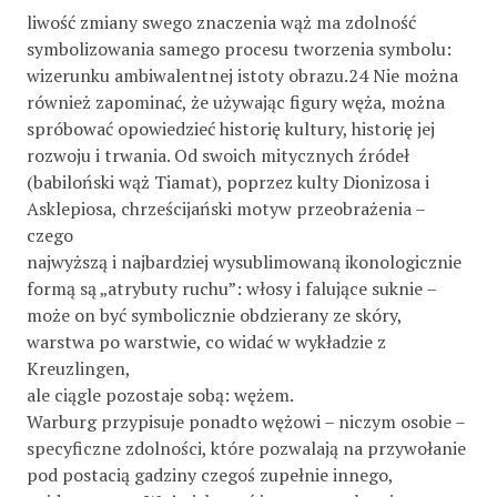
liwość zmiany swego znaczenia wąż ma zdolność
symbolizowania samego procesu tworzenia symbolu:
wizerunku ambiwalentnej istoty obrazu.24 Nie można
również zapominać, że używając figury węża, można
spróbować opowiedzieć historię kultury, historię jej
rozwoju i trwania. Od swoich mitycznych źródeł
(babiloński wąż Tiamat), poprzez kulty Dionizosa i
Asklepiosa, chrześcijański motyw przeobrażenia –
czego
najwyższą i najbardziej wysublimowaną ikonologicznie
formą są „atrybuty ruchu”: włosy i falujące suknie –
może on być symbolicznie obdzierany ze skóry,
warstwa po warstwie, co widać w wykładzie z
Kreuzlingen,
ale ciągle pozostaje sobą: wężem.
Warburg przypisuje ponadto wężowi – niczym osobie –
specyficzne zdolności, które pozwalają na przywołanie
pod postacią gadziny czegoś zupełnie innego,