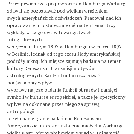
Przez pewien czas po powrocie do Hamburga Warburg
zdawał się pozostawać pod wielkim wrażeniem
swych amerykańskich doświadczeń. Pracował nad ich
opracowaniem i ostatecznie dał na ten temat trzy
wykłady, z czego dwa w towarzystwach
fotograficznych:
w styczniu i lutym 1897 w Hamburgu i w marcu 1897
w Berlinie. Jednak od tego czasu ślady amerykańskiej
podróży nikną: ich miejsce zajmują badania na temat
kultury Renesansu i transmisji motywów
astrologicznych. Bardzo trudno oszacować
podświadomy wpływ
wyprawy na jego badania funkcji obrazów i pamięci
symboli w kulturze europejskiej, a także jej specyficzny
wpływ na dokonane przez niego za sprawą
antropologii
przełamanie granic badań nad Renesansem.
Amerykanskie impresje i ustalenia miały dla Warburga
wielką wagę, oferowały bowiem wgląd w „tożsamość