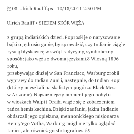
08_Ulrich Raulff.ps - 10/18/2011 2:30 PM
Ulrich Raulff • SIEDEM SKÓR WĘŻA
z grupą indiańskich dzieci. Poprosił je o narysowanie
bajki o Jędrusiu gapie, by sprawdzić, czy Indianie ciągle
rysują błyskawicę w swój tradycyjny, symboliczny
sposób: jako węża z dwoma językami.8 Wiosną 1896
roku,
przebywając dłużej w San Francisco, Warburg zrobił
wyprawy do Indian Zuni i, następnie, do Indian Hopi
(którzy mieszkali na skalistym pogórzu Black Mesa
w Arizonie). Najważniejszy moment jego pobytu
w wioskach Walpi i Oraibi wiąże się z zobaczeniem
tańca hemis kachina. Dzięki zaufaniu, jakim Indianie
obdarzali jego opiekuna, mennonickiego misjonarza
Henry’ego Votha, Warburg mógł nie tylko oglądać
taniec, ale również go sfotografować.9