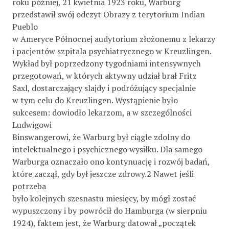
roku później, 21 kwietnia 1923 roku, Warburg
przedstawił swój odczyt Obrazy z terytorium Indian
Pueblo
w Ameryce Północnej audytorium złożonemu z lekarzy
i pacjentów szpitala psychiatrycznego w Kreuzlingen.
Wykład był poprzedzony tygodniami intensywnych
przegotowań, w których aktywny udział brał Fritz
Saxl, dostarczający slajdy i podróżujący specjalnie
w tym celu do Kreuzlingen. Wystąpienie było
sukcesem: dowiodło lekarzom, a w szczególności
Ludwigowi
Binswangerowi, że Warburg był ciągle zdolny do
intelektualnego i psychicznego wysiłku. Dla samego
Warburga oznaczało ono kontynuację i rozwój badań,
które zaczął, gdy był jeszcze zdrowy.2 Nawet jeśli
potrzeba
było kolejnych szesnastu miesięcy, by mógł zostać
wypuszczony i by powrócił do Hamburga (w sierpniu
1924), faktem jest, że Warburg datował „początek