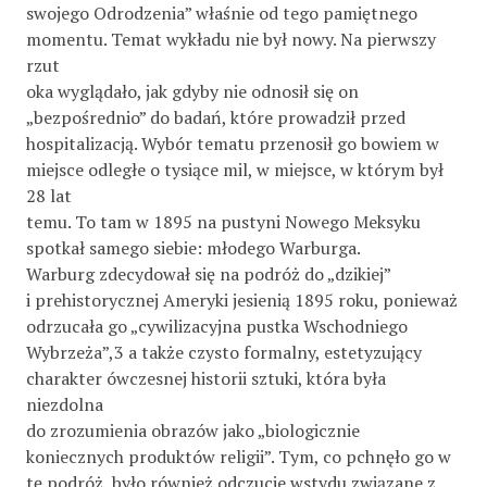
swojego Odrodzenia” właśnie od tego pamiętnego
momentu. Temat wykładu nie był nowy. Na pierwszy
rzut
oka wyglądało, jak gdyby nie odnosił się on
„bezpośrednio” do badań, które prowadził przed
hospitalizacją. Wybór tematu przenosił go bowiem w
miejsce odległe o tysiące mil, w miejsce, w którym był
28 lat
temu. To tam w 1895 na pustyni Nowego Meksyku
spotkał samego siebie: młodego Warburga.
Warburg zdecydował się na podróż do „dzikiej”
i prehistorycznej Ameryki jesienią 1895 roku, ponieważ
odrzucała go „cywilizacyjna pustka Wschodniego
Wybrzeża”,3 a także czysto formalny, estetyzujący
charakter ówczesnej historii sztuki, która była
niezdolna
do zrozumienia obrazów jako „biologicznie
koniecznych produktów religii”. Tym, co pchnęło go w
tę podróż, było również odczucie wstydu związane z