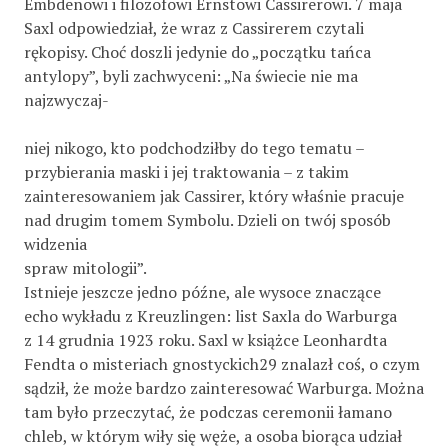
Embdenowi i filozofowi Ernstowi Cassirerowi. 7 maja
Saxl odpowiedział, że wraz z Cassirerem czytali
rękopisy. Choć doszli jedynie do „początku tańca
antylopy”, byli zachwyceni: „Na świecie nie ma
najzwyczaj-
niej nikogo, kto podchodziłby do tego tematu –
przybierania maski i jej traktowania – z takim
zainteresowaniem jak Cassirer, który właśnie pracuje
nad drugim tomem Symbolu. Dzieli on twój sposób
widzenia
spraw mitologii”.
Istnieje jeszcze jedno późne, ale wysoce znaczące
echo wykładu z Kreuzlingen: list Saxla do Warburga
z 14 grudnia 1923 roku. Saxl w książce Leonhardta
Fendta o misteriach gnostyckich29 znalazł coś, o czym
sądził, że może bardzo zainteresować Warburga. Można
tam było przeczytać, że podczas ceremonii łamano
chleb, w którym wiły się węże, a osoba biorąca udział