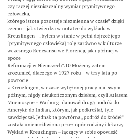
czy raczej niezniszczalny wymiar prymitywnego
człowieka,
którego istota pozostaje niezmienna w czasie” dzięki
czemu – jak stwierdza w notatce do wykładu w
Kreuzlingen – „byłem w stanie w pełni dojrzeć jego
[prymitywnego człowieka] rolę zarówno w kulturze
wczesnego Renesansu we Florencji, jak i później w
epoce
Reformacji w Niemczech”.10 Możemy zatem
zrozumieć, dlaczego w 1927 roku – w trzy lata po
powrocie
z Kreuzlingen, w czasie wytężonej pracy nad swym
późnym, nigdy nieukończonym dziełem, czyli Atlasem
Mnemosyne – Warburg planował drugą podróż do
Ameryki: do Indian, którym, jak podkreślał, tyle
zawdzięczał. Jednak ta powtórna „podróż do źródeł”
została uniemożliwiona przez opór rodziny i lekarzy.
Wykład w Kreuzlingen – łączący w sobie opowieść