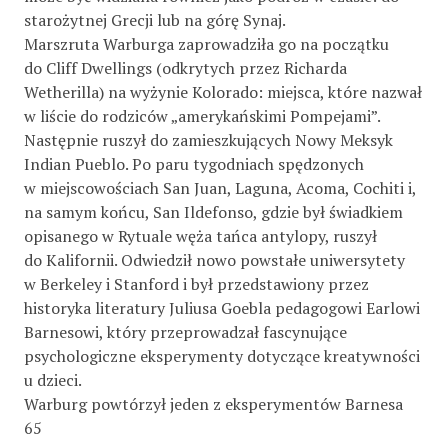
starożytnej Grecji lub na górę Synaj.
Marszruta Warburga zaprowadziła go na początku
do Cliff Dwellings (odkrytych przez Richarda
Wetherilla) na wyżynie Kolorado: miejsca, które nazwał
w liście do rodziców „amerykańskimi Pompejami”.
Następnie ruszył do zamieszkujących Nowy Meksyk
Indian Pueblo. Po paru tygodniach spędzonych
w miejscowościach San Juan, Laguna, Acoma, Cochiti i,
na samym końcu, San Ildefonso, gdzie był świadkiem
opisanego w Rytuale węża tańca antylopy, ruszył
do Kalifornii. Odwiedził nowo powstałe uniwersytety
w Berkeley i Stanford i był przedstawiony przez
historyka literatury Juliusa Goebla pedagogowi Earlowi
Barnesowi, który przeprowadzał fascynujące
psychologiczne eksperymenty dotyczące kreatywności
u dzieci.
Warburg powtórzył jeden z eksperymentów Barnesa
65