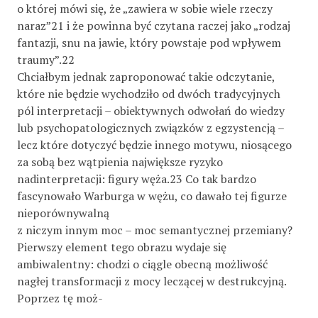
o której mówi się, że „zawiera w sobie wiele rzeczy
naraz”21 i że powinna być czytana raczej jako „rodzaj
fantazji, snu na jawie, który powstaje pod wpływem
traumy”.22
Chciałbym jednak zaproponować takie odczytanie,
które nie będzie wychodziło od dwóch tradycyjnych
pól interpretacji – obiektywnych odwołań do wiedzy
lub psychopatologicznych związków z egzystencją –
lecz które dotyczyć będzie innego motywu, niosącego
za sobą bez wątpienia największe ryzyko
nadinterpretacji: figury węża.23 Co tak bardzo
fascynowało Warburga w wężu, co dawało tej figurze
nieporównywalną
z niczym innym moc – moc semantycznej przemiany?
Pierwszy element tego obrazu wydaje się
ambiwalentny: chodzi o ciągle obecną możliwość
nagłej transformacji z mocy leczącej w destrukcyjną.
Poprzez tę moż-