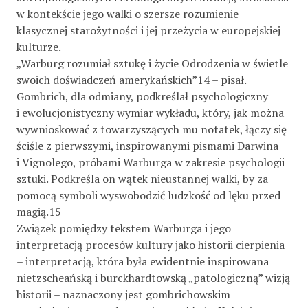
w kontekście jego walki o szersze rozumienie
klasycznej starożytności i jej przeżycia w europejskiej
kulturze.
„Warburg rozumiał sztukę i życie Odrodzenia w świetle
swoich doświadczeń amerykańskich”14 – pisał.
Gombrich, dla odmiany, podkreślał psychologiczny
i ewolucjonistyczny wymiar wykładu, który, jak można
wywnioskować z towarzyszących mu notatek, łączy się
ściśle z pierwszymi, inspirowanymi pismami Darwina
i Vignolego, próbami Warburga w zakresie psychologii
sztuki. Podkreśla on wątek nieustannej walki, by za
pomocą symboli wyswobodzić ludzkość od lęku przed
magią.15
Związek pomiędzy tekstem Warburga i jego
interpretacją procesów kultury jako historii cierpienia
– interpretacją, która była ewidentnie inspirowana
nietzscheańską i burckhardtowską „patologiczną” wizją
historii – naznaczony jest gombrichowskim