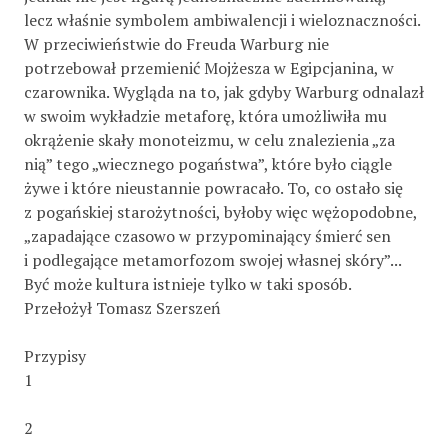
lecz właśnie symbolem ambiwalencji i wieloznaczności.
W przeciwieństwie do Freuda Warburg nie
potrzebował przemienić Mojżesza w Egipcjanina, w
czarownika. Wygląda na to, jak gdyby Warburg odnalazł
w swoim wykładzie metaforę, która umożliwiła mu
okrążenie skały monoteizmu, w celu znalezienia „za
nią” tego „wiecznego pogaństwa”, które było ciągle
żywe i które nieustannie powracało. To, co ostało się
z pogańskiej starożytności, byłoby więc wężopodobne,
„zapadające czasowo w przypominający śmierć sen
i podlegające metamorfozom swojej własnej skóry”...
Być może kultura istnieje tylko w taki sposób.
Przełożył Tomasz Szerszeń
Przypisy
1
2