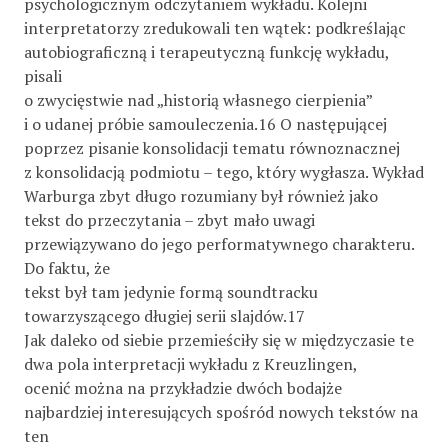
psychologicznym odczytaniem wykładu. Kolejni
interpretatorzy zredukowali ten wątek: podkreślając
autobiograficzną i terapeutyczną funkcję wykładu,
pisali
o zwycięstwie nad „historią własnego cierpienia”
i o udanej próbie samouleczenia.16 O następującej
poprzez pisanie konsolidacji tematu równoznacznej
z konsolidacją podmiotu – tego, który wygłasza. Wykład
Warburga zbyt długo rozumiany był również jako
tekst do przeczytania – zbyt mało uwagi
przewiązywano do jego performatywnego charakteru.
Do faktu, że
tekst był tam jedynie formą soundtracku
towarzyszącego długiej serii slajdów.17
Jak daleko od siebie przemieściły się w międzyczasie te
dwa pola interpretacji wykładu z Kreuzlingen,
ocenić można na przykładzie dwóch bodajże
najbardziej interesujących spośród nowych tekstów na
ten