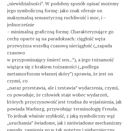
„niewidzialności”. W podobny sposób opisać możemy
jego symboliczną formę: jako znak oferuje on
maksymalną semantyczną ruchliwość i moc, i –
jednocześnie
– minimalną graficzną formę. Charakteryzujące go
cechy oparte są na paradoksach: ciągłość węża
przewyższa wszelką czasową nieciągłość („zapada
czasowo
w przypominający śmierć sen...”), a jego tożsamość
wiążąca się z brakiem tożsamości („podlega
metamorfozom własnej skóry”) sprawia, że jest on
czymś, co
„naraz przestawia, ale i zestawia” wydarzenia, czymś,
co powoduje, że człowiek staje wobec wydarzeń,
których przyczynowość jest trudna do wyjaśnienia, jak
powiada Warburg, przywołując terminologię Freuda.
To jednak właśnie szybkość, z jaką symboliczny wąż
„uruchamia” świadome, jak i nieświadome mechanizmy
umysłu, zamienia go w tak potężny i niebezpieczny