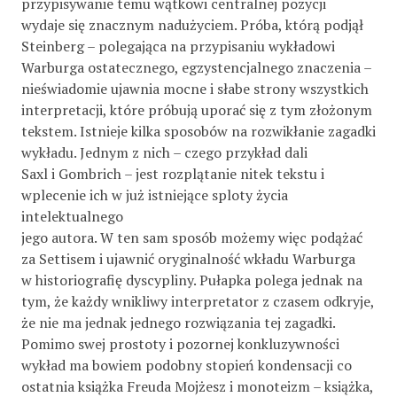
przypisywanie temu wątkowi centralnej pozycji
wydaje się znacznym nadużyciem. Próba, którą podjął
Steinberg – polegająca na przypisaniu wykładowi
Warburga ostatecznego, egzystencjalnego znaczenia –
nieświadomie ujawnia mocne i słabe strony wszystkich
interpretacji, które próbują uporać się z tym złożonym
tekstem. Istnieje kilka sposobów na rozwikłanie zagadki
wykładu. Jednym z nich – czego przykład dali
Saxl i Gombrich – jest rozplątanie nitek tekstu i
wplecenie ich w już istniejące sploty życia
intelektualnego
jego autora. W ten sam sposób możemy więc podążać
za Settisem i ujawnić oryginalność wkładu Warburga
w historiografię dyscypliny. Pułapka polega jednak na
tym, że każdy wnikliwy interpretator z czasem odkryje,
że nie ma jednak jednego rozwiązania tej zagadki.
Pomimo swej prostoty i pozornej konkluzywności
wykład ma bowiem podobny stopień kondensacji co
ostatnia książka Freuda Mojżesz i monoteizm – książka,