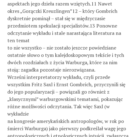
aspektach jego dzieła razem wziętych.11 Nawet
okres „Gorączki Kreuzlingen”12 – który Gombrich
dyskretnie pominął – stał się w międzyczasie
przedmiotem spekulacji specjalistów.13 Ponowne
odczytanie wykładu i stale narastająca literatura na
ten temat
to nie wszystko – nie zostało jeszcze powiedziane
ostatnie słowo o tym kalejdoskopowym tekście i tych
dwóch rozdziałach z życia Warburga, które za nim
stoją: zagadka pozostaje nierozwiązana.
Wcześni interpretatorzy wykładu, czyli przede
wszystkim Fritz Saxl i Ernst Gombrich, przyczynili się
do jego popularyzacji – powiązali go również z
„klasycznymi” warburgowskimi tematami, pokazując
różne możliwości odczytania. Tak więc Saxl (w
wykładzie
na kongresie amerykańskich antropologów, w rok po
śmierci Warburga) jako pierwszy podkreślał wagę jego
antropologicznych i etnologicznych intuicji, zwłaszcza