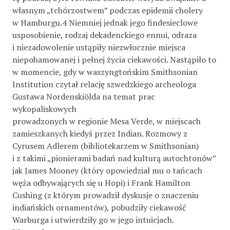
własnym „tchórzostwem” podczas epidemii cholery
w Hamburgu.4 Niemniej jednak jego findesieclowe
usposobienie, rodzaj dekadenckiego ennui, odraza
i niezadowolenie ustąpiły niezwłocznie miejsca
niepohamowanej i pełnej życia ciekawości. Nastąpiło to
w momencie, gdy w waszyngtońskim Smithsonian
Institution czytał relację szwedzkiego archeologa
Gustawa Nordenskiölda na temat prac
wykopaliskowych
prowadzonych w regionie Mesa Verde, w miejscach
zamieszkanych kiedyś przez Indian. Rozmowy z
Cyrusem Adlerem (bibliotekarzem w Smithsonian)
i z takimi „pionierami badań nad kulturą autochtonów”
jak James Mooney (który opowiedział mu o tańcach
węża odbywających się u Hopi) i Frank Hamilton
Cushing (z którym prowadził dyskusje o znaczeniu
indiańskich ornamentów), pobudziły ciekawość
Warburga i utwierdziły go w jego intuicjach.