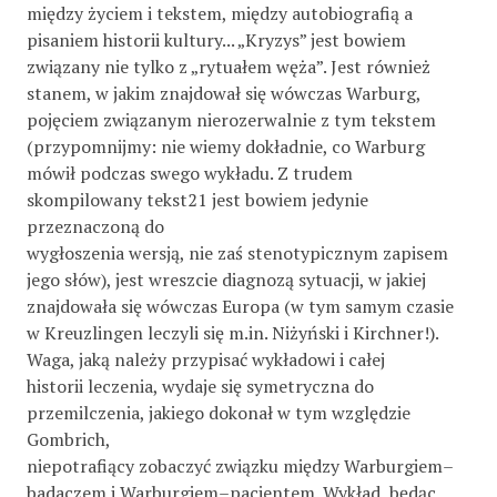
między życiem i tekstem, między autobiografią a
pisaniem historii kultury... „Kryzys” jest bowiem
związany nie tylko z „rytuałem węża”. Jest również
stanem, w jakim znajdował się wówczas Warburg,
pojęciem związanym nierozerwalnie z tym tekstem
(przypomnijmy: nie wiemy dokładnie, co Warburg
mówił podczas swego wykładu. Z trudem
skompilowany tekst21 jest bowiem jedynie
przeznaczoną do
wygłoszenia wersją, nie zaś stenotypicznym zapisem
jego słów), jest wreszcie diagnozą sytuacji, w jakiej
znajdowała się wówczas Europa (w tym samym czasie
w Kreuzlingen leczyli się m.in. Niżyński i Kirchner!).
Waga, jaką należy przypisać wykładowi i całej
historii leczenia, wydaje się symetryczna do
przemilczenia, jakiego dokonał w tym względzie
Gombrich,
niepotrafiący zobaczyć związku między Warburgiem–
badaczem i Warburgiem–pacjentem. Wykład, będąc