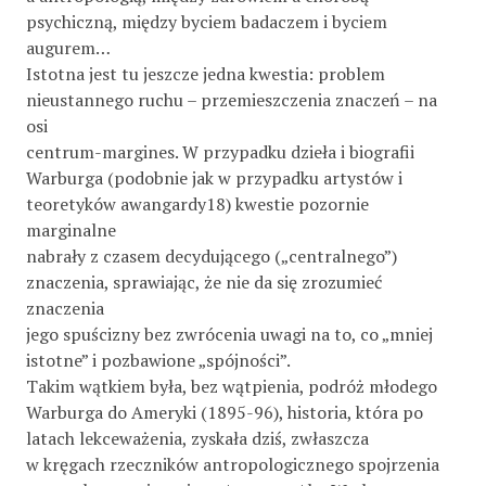
psychiczną, między byciem badaczem i byciem
augurem…
Istotna jest tu jeszcze jedna kwestia: problem
nieustannego ruchu – przemieszczenia znaczeń – na
osi
centrum-margines. W przypadku dzieła i biografii
Warburga (podobnie jak w przypadku artystów i
teoretyków awangardy18) kwestie pozornie
marginalne
nabrały z czasem decydującego („centralnego”)
znaczenia, sprawiając, że nie da się zrozumieć
znaczenia
jego spuścizny bez zwrócenia uwagi na to, co „mniej
istotne” i pozbawione „spójności”.
Takim wątkiem była, bez wątpienia, podróż młodego
Warburga do Ameryki (1895-96), historia, która po
latach lekceważenia, zyskała dziś, zwłaszcza
w kręgach rzeczników antropologicznego spojrzenia