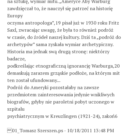
na sztukę, wymiar mitu. „Ameryce Aby Warburg
zawdzięczał to, że nauczył się patrzeć na historię
Europy
oczyma antropologa”,19 pisał już w 1930 roku Fritz
Saxl, zwracając uwagę, że była to również podróż
w czasie, do źródeł naszej kultury. Dziś ta „podróż do
archetypów” sama zyskała wymiar archetypiczny.
Historia ma jednak swą drugą stronę: niektórzy
badacze,
podkreślając etnograficzną ignorancję Warburga,20
demaskują zarazem grząskie podłoże, na którym mit
ten został ufundowany...
Podróż do Ameryki pozostałaby na zawsze
przedmiotem zainteresowania jedynie wnikliwych
biografów, gdyby nie paroletni pobyt uczonego w
szpitalu
psychiatrycznym w Kreuzlingen (1921-24), zakoń6
01_Tomasz Szerszen.ps - 10/18/2011 13:48 PM