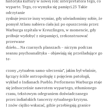
historyka kultury w nowej roli: interpretatora tego, co
wyparte. Tego, co wymyka się pamięci.23 Takie
odczytanie
zyskuje jeszcze inny wymiar, gdy uświadomimy sobie, że
pomysł Atlasu nabiera ciała już po opuszczeniu przez
Warburga szpitala w Kreuzlingen, w momencie, gdy
próbuje wydobyć z niepamięci, zrekonstruować
przerwane
dzieło… Na czarnych planszach – niczym podczas
seansu psychoanalityka – objawiają się prześladujące go
te-
czony „rytuałem samo-uleczenia”, jakim był właśnie,
łączący ściśle antropologię z pojęciem patologii,
wykład o Indianach Pueblo. Performens Warburga staje
się jednocześnie nawrotem wypartego, stłumionego
czasu, tekstowym odegraniem doświadczanego
przez indiańskich tancerzy rytualnego kryzysu.
I znów ciężko wskazać, gdzie przebiegają granice