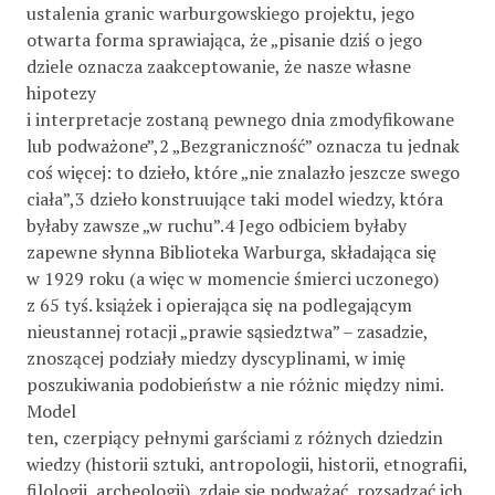
ustalenia granic warburgowskiego projektu, jego
otwarta forma sprawiająca, że „pisanie dziś o jego
dziele oznacza zaakceptowanie, że nasze własne
hipotezy
i interpretacje zostaną pewnego dnia zmodyfikowane
lub podważone”,2 „Bezgraniczność” oznacza tu jednak
coś więcej: to dzieło, które „nie znalazło jeszcze swego
ciała”,3 dzieło konstruujące taki model wiedzy, która
byłaby zawsze „w ruchu”.4 Jego odbiciem byłaby
zapewne słynna Biblioteka Warburga, składająca się
w 1929 roku (a więc w momencie śmierci uczonego)
z 65 tyś. książek i opierająca się na podlegającym
nieustannej rotacji „prawie sąsiedztwa” – zasadzie,
znoszącej podziały miedzy dyscyplinami, w imię
poszukiwania podobieństw a nie różnic między nimi.
Model
ten, czerpiący pełnymi garściami z różnych dziedzin
wiedzy (historii sztuki, antropologii, historii, etnografii,
filologii, archeologii), zdaje się podważać, rozsadzać ich