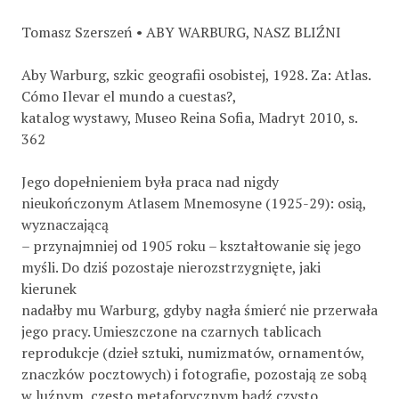
Tomasz Szerszeń • ABY WARBURG, NASZ BLIŹNI
Aby Warburg, szkic geografii osobistej, 1928. Za: Atlas.
Cómo Ilevar el mundo a cuestas?,
katalog wystawy, Museo Reina Sofia, Madryt 2010, s.
362
Jego dopełnieniem była praca nad nigdy
nieukończonym Atlasem Mnemosyne (1925-29): osią,
wyznaczającą
– przynajmniej od 1905 roku – kształtowanie się jego
myśli. Do dziś pozostaje nierozstrzygnięte, jaki
kierunek
nadałby mu Warburg, gdyby nagła śmierć nie przerwała
jego pracy. Umieszczone na czarnych tablicach
reprodukcje (dzieł sztuki, numizmatów, ornamentów,
znaczków pocztowych) i fotografie, pozostają ze sobą
w luźnym, często metaforycznym bądź czysto