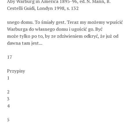
Aby Warburg in America 1895-96, ed. N. Mann, B.
Cestelli Guidi, Londyn 1998, s. 132
snego domu. To śmiały gest. Teraz my możemy wpuścić
Warburga do własnego domu i ugościć go. Być
może tylko po to, by ze zdziwieniem odkryć, że już od
dawna tam jest...
17
Przypisy
1
2
3
4
5