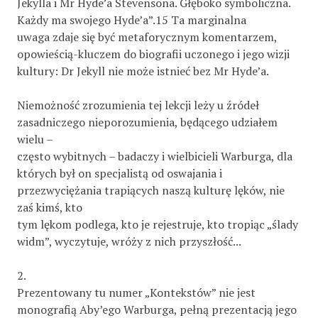
Jekylla i Mr Hyde’a Stevensona. Głęboko symboliczna.
Każdy ma swojego Hyde’a”.15 Ta marginalna
uwaga zdaje się być metaforycznym komentarzem,
opowieścią-kluczem do biografii uczonego i jego wizji
kultury: Dr Jekyll nie może istnieć bez Mr Hyde’a.
Niemożność zrozumienia tej lekcji leży u źródeł
zasadniczego nieporozumienia, będącego udziałem
wielu –
często wybitnych – badaczy i wielbicieli Warburga, dla
których był on specjalistą od oswajania i
przezwyciężania trapiących naszą kulturę lęków, nie
zaś kimś, kto
tym lękom podlega, kto je rejestruje, kto tropiąc „ślady
widm”, wyczytuje, wróży z nich przyszłość...
2.
Prezentowany tu numer „Kontekstów” nie jest
monografią Aby’ego Warburga, pełną prezentacją jego