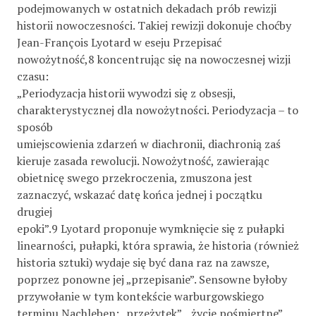
podejmowanych w ostatnich dekadach prób rewizji
historii nowoczesności. Takiej rewizji dokonuje choćby
Jean-François Lyotard w eseju Przepisać
nowożytność,8 koncentrując się na nowoczesnej wizji
czasu:
„Periodyzacja historii wywodzi się z obsesji,
charakterystycznej dla nowożytności. Periodyzacja – to
sposób
umiejscowienia zdarzeń w diachronii, diachronią zaś
kieruje zasada rewolucji. Nowożytność, zawierając
obietnicę swego przekroczenia, zmuszona jest
zaznaczyć, wskazać datę końca jednej i początku
drugiej
epoki”.9 Lyotard proponuje wymknięcie się z pułapki
linearności, pułapki, która sprawia, że historia (również
historia sztuki) wydaje się być dana raz na zawsze,
poprzez ponowne jej „przepisanie”. Sensowne byłoby
przywołanie w tym kontekście warburgowskiego
terminu Nachleben: „przeżytek”, „życie pośmiertne”,