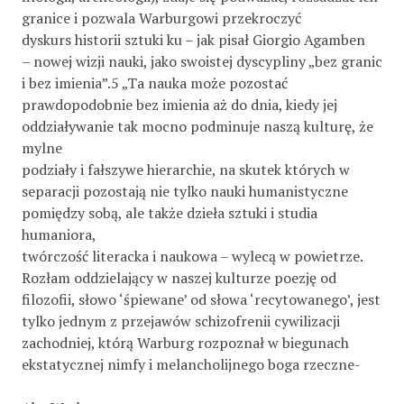
granice i pozwala Warburgowi przekroczyć
dyskurs historii sztuki ku – jak pisał Giorgio Agamben
– nowej wizji nauki, jako swoistej dyscypliny „bez granic
i bez imienia”.5 „Ta nauka może pozostać
prawdopodobnie bez imienia aż do dnia, kiedy jej
oddziaływanie tak mocno podminuje naszą kulturę, że
mylne
podziały i fałszywe hierarchie, na skutek których w
separacji pozostają nie tylko nauki humanistyczne
pomiędzy sobą, ale także dzieła sztuki i studia
humaniora,
twórczość literacka i naukowa – wylecą w powietrze.
Rozłam oddzielający w naszej kulturze poezję od
filozofii, słowo ‘śpiewane’ od słowa ‘recytowanego’, jest
tylko jednym z przejawów schizofrenii cywilizacji
zachodniej, którą Warburg rozpoznał w biegunach
ekstatycznej nimfy i melancholijnego boga rzeczne-