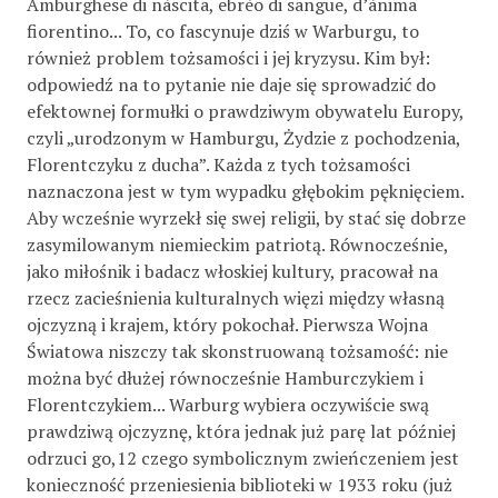
Amburghese di nàscita, ebrèo di sangue, d’ànima
fiorentino... To, co fascynuje dziś w Warburgu, to
również problem tożsamości i jej kryzysu. Kim był:
odpowiedź na to pytanie nie daje się sprowadzić do
efektownej formułki o prawdziwym obywatelu Europy,
czyli „urodzonym w Hamburgu, Żydzie z pochodzenia,
Florentczyku z ducha”. Każda z tych tożsamości
naznaczona jest w tym wypadku głębokim pęknięciem.
Aby wcześnie wyrzekł się swej religii, by stać się dobrze
zasymilowanym niemieckim patriotą. Równocześnie,
jako miłośnik i badacz włoskiej kultury, pracował na
rzecz zacieśnienia kulturalnych więzi między własną
ojczyzną i krajem, który pokochał. Pierwsza Wojna
Światowa niszczy tak skonstruowaną tożsamość: nie
można być dłużej równocześnie Hamburczykiem i
Florentczykiem... Warburg wybiera oczywiście swą
prawdziwą ojczyznę, która jednak już parę lat później
odrzuci go,12 czego symbolicznym zwieńczeniem jest
konieczność przeniesienia biblioteki w 1933 roku (już