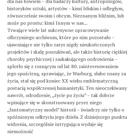
dla nas bowiem – dla badaczy kultury, antropologów,
historyków sztuki, artystów – kimś bliskim i odległym,
równocześnie swoim i obcym. Nieznanym bliźnim, lub
może po prostu: kimś Innym w nas...
Trwające wiele lat sukcesywne opracowywanie
olbrzymiego archiwum, które po nim pozostało –
ujawniające nie tylko zarys nigdy nieukończonych
projektów i skalę poszukiwań, ale także historię ciężkiej
choroby psychicznej i zaskakującego ozdrowienia –
splotło się z rosnącym od lat 80. zainteresowaniem
jego spuścizną, sprawiając, że Warburg, słabo znany za
życia, stał się pod koniec XX wieku emblematyczną
postacią współczesnej humanistyki. Ten nieoczekiwany
nawrót, odrodzenie, „życie po życiu” – tak dobrze
wpisujące się w skonstruowany przez niego
„fantomatyczny model” historii – świadczy nie tylko o
spóźnionym odkryciu jego dzieła. Z dzisiejszego punktu
widzenia, szczególnie intrygująca wydaje się
niemożność