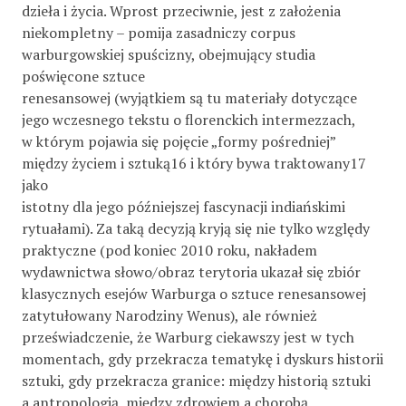
dzieła i życia. Wprost przeciwnie, jest z założenia
niekompletny – pomija zasadniczy corpus
warburgowskiej spuścizny, obejmujący studia
poświęcone sztuce
renesansowej (wyjątkiem są tu materiały dotyczące
jego wczesnego tekstu o florenckich intermezzach,
w którym pojawia się pojęcie „formy pośredniej”
między życiem i sztuką16 i który bywa traktowany17
jako
istotny dla jego późniejszej fascynacji indiańskimi
rytuałami). Za taką decyzją kryją się nie tylko względy
praktyczne (pod koniec 2010 roku, nakładem
wydawnictwa słowo/obraz terytoria ukazał się zbiór
klasycznych esejów Warburga o sztuce renesansowej
zatytułowany Narodziny Wenus), ale również
przeświadczenie, że Warburg ciekawszy jest w tych
momentach, gdy przekracza tematykę i dyskurs historii
sztuki, gdy przekracza granice: między historią sztuki
a antropologią, między zdrowiem a chorobą