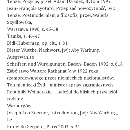
Tenże, Pozycje, przeł. Adam Dziadek, Bytom 1997.
Jean-François Lyotard, Przepisać nowożytność, [w]:
Tenże, Postmodernizm a filozofia, przeł. Waleria
Szydłowska,
Warszawa 1996, s. 45-58
Tamże, s. 46-47
Didi-Huberman, op. cit., s. 81
Dieter Wuttke, Nachwort, [w]: Aby Warburg,
Ausgewählte
Schriften und Würdigungen, Baden–Baden 1992, s. 618
Zabójstwo Waltera Rathanau’a w 1922 roku
(zamordowanego przez niemieckich nacjonalistów).
Ten niemiecki Żyd – minister spraw zagranicznych
Republiki Weimarskiej – należał do bliskich przyjaciół
rodziny
Warburgów.
Joseph Leo Koerner, Introduction, [w]: Aby Warburg,
Le
Rituel du Serpent, Paris 2003, s. 31