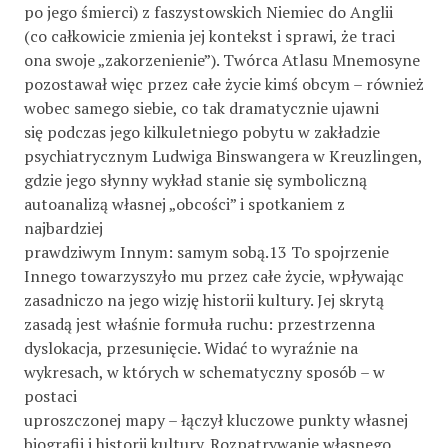
po jego śmierci) z faszystowskich Niemiec do Anglii
(co całkowicie zmienia jej kontekst i sprawi, że traci
ona swoje „zakorzenienie”). Twórca Atlasu Mnemosyne
pozostawał więc przez całe życie kimś obcym – również
wobec samego siebie, co tak dramatycznie ujawni
się podczas jego kilkuletniego pobytu w zakładzie
psychiatrycznym Ludwiga Binswangera w Kreuzlingen,
gdzie jego słynny wykład stanie się symboliczną
autoanalizą własnej „obcości” i spotkaniem z
najbardziej
prawdziwym Innym: samym sobą.13 To spojrzenie
Innego towarzyszyło mu przez całe życie, wpływając
zasadniczo na jego wizję historii kultury. Jej skrytą
zasadą jest właśnie formuła ruchu: przestrzenna
dyslokacja, przesunięcie. Widać to wyraźnie na
wykresach, w których w schematyczny sposób – w
postaci
uproszczonej mapy – łączył kluczowe punkty własnej
biografii i historii kultury. Rozpatrywanie własnego