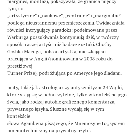
margines, montaż), pokazywała, że granica między
tym, co
„artystyczne” i „naukowe”, „centralne” i „marginalne”
podlega nieustannemu przemieszczeniu. Uwidaczniała
również intrygujący paradoks: podejmowane przez
Warburga poszukiwania kontynuują dziś, w twórczy
sposób, raczej artyści niż badacze sztuki. Choćby
Goshka Macuga, polska artystka, mieszkająca i
pracująca w Anglii (nominowana w 2008 roku do
prestiżowej
Turner Prize), podróżująca po Ameryce jego śladami.
maty, takie jak astrologia czy antysemityzm.24 Wątki,
które stają się w pełni czytelne, tylko w kontekście jego
życia, jako rodzaj autobiograficznego komentarza,
prywatnego języka. Słuszne wydają się w tym
kontekście
słowa Agambena piszącego, że Mnemosyne to „system
mnemotechniczny na prywatny użytek