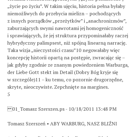
„życie po życiu”. W takim ujęciu, historia pełna byłaby
niemożliwych do przebycia mielizn – pochodzących
z innych porządków „przeżytków” i „anachronizmów”,
zaburzających swymi nawrotami jej homogeniczność
i sprawiających, że jej struktura przypominałaby raczej
hybrydyczny palimpsest, niż spójną linearną narrację.
Taka wizja „nieczystości czasu”10 negowałaby więc
koncepcję historii opartą na postępie, zwracając się –
jak gdyby zgodnie ze znanym powiedzeniem Warburga,
der Liebe Gott stekt im Detail (Dobry Bóg kryje się
w szczególe)11 – ku temu, co pozornie drugorzędne,
skryte, nieoczywiste. Zepchnięte na margines.
5
01_Tomasz Szerszen.ps - 10/18/2011 13:48 PM
Tomasz Szerszeń • ABY WARBURG, NASZ BLIŹNI