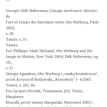
Georges Didi-Huberman, L’image survivante: histoire
de
l’art et temps des fantômes selon Aby Warburg, Paris
2002,
s. 28
Tamże, s. 31
Tamże.
Por. Philippe-Alain Michaud, Aby Warburg and the
Image in Motion, New York 2004; Didi-Huberman, op.
cit.,
s. 37
Giorgio Agamben, Aby Warburg i „nauka bezimienna”,
przeł. Krzysztof Rutkowski, „Konteksty” 3-4/2007.
Tamże, s. 285-86
Por. Jacques Derrida, Tympanum, [w]: Tenże,
Marginesy
filozofii, przeł. Janusz Margański, Warszawa 2002 i