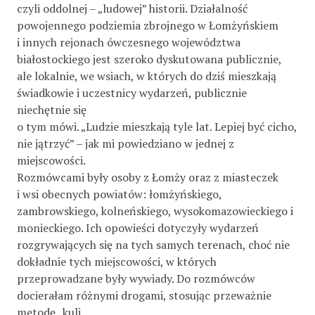
czyli oddolnej – „ludowej” historii. Działalność
powojennego podziemia zbrojnego w Łomżyńskiem
i innych rejonach ówczesnego województwa
białostockiego jest szeroko dyskutowana publicznie,
ale lokalnie, we wsiach, w których do dziś mieszkają
świadkowie i uczestnicy wydarzeń, publicznie
niechętnie się
o tym mówi. „Ludzie mieszkają tyle lat. Lepiej być cicho,
nie jątrzyć” – jak mi powiedziano w jednej z
miejscowości.
Rozmówcami były osoby z Łomży oraz z miasteczek
i wsi obecnych powiatów: łomżyńskiego,
zambrowskiego, kolneńskiego, wysokomazowieckiego i
monieckiego. Ich opowieści dotyczyły wydarzeń
rozgrywających się na tych samych terenach, choć nie
dokładnie tych miejscowości, w których
przeprowadzane były wywiady. Do rozmówców
docierałam różnymi drogami, stosując przeważnie
metodę „kuli