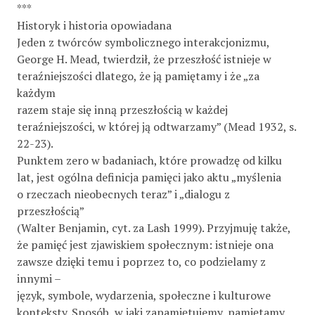
***
Historyk i historia opowiadana
Jeden z twórców symbolicznego interakcjonizmu,
George H. Mead, twierdził, że przeszłość istnieje w
teraźniejszości dlatego, że ją pamiętamy i że „za
każdym
razem staje się inną przeszłością w każdej
teraźniejszości, w której ją odtwarzamy” (Mead 1932, s.
22-23).
Punktem zero w badaniach, które prowadzę od kilku
lat, jest ogólna definicja pamięci jako aktu „myślenia
o rzeczach nieobecnych teraz” i „dialogu z
przeszłością”
(Walter Benjamin, cyt. za Lash 1999). Przyjmuję także,
że pamięć jest zjawiskiem społecznym: istnieje ona
zawsze dzięki temu i poprzez to, co podzielamy z
innymi –
język, symbole, wydarzenia, społeczne i kulturowe
konteksty. Sposób, w jaki zapamiętujemy, pamiętamy