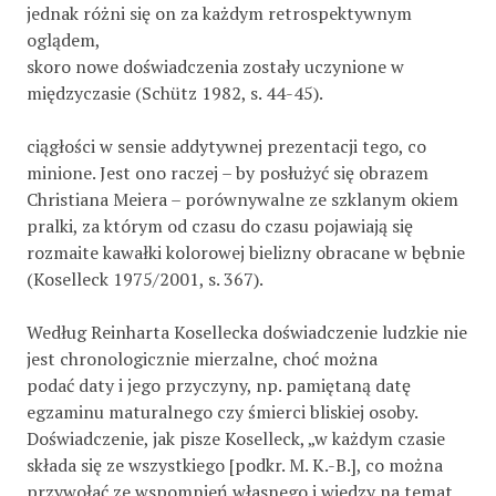
jednak różni się on za każdym retrospektywnym
oglądem,
skoro nowe doświadczenia zostały uczynione w
międzyczasie (Schütz 1982, s. 44-45).
ciągłości w sensie addytywnej prezentacji tego, co
minione. Jest ono raczej – by posłużyć się obrazem
Christiana Meiera – porównywalne ze szklanym okiem
pralki, za którym od czasu do czasu pojawiają się
rozmaite kawałki kolorowej bielizny obracane w bębnie
(Koselleck 1975/2001, s. 367).
Według Reinharta Kosellecka doświadczenie ludzkie nie
jest chronologicznie mierzalne, choć można
podać daty i jego przyczyny, np. pamiętaną datę
egzaminu maturalnego czy śmierci bliskiej osoby.
Doświadczenie, jak pisze Koselleck, „w każdym czasie
składa się ze wszystkiego [podkr. M. K.-B.], co można
przywołać ze wspomnień własnego i wiedzy na temat