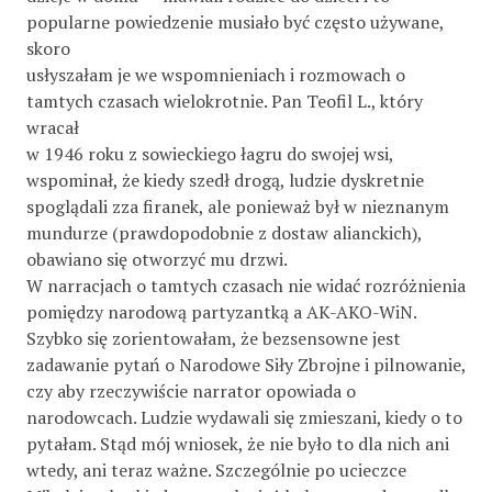
popularne powiedzenie musiało być często używane,
skoro
usłyszałam je we wspomnieniach i rozmowach o
tamtych czasach wielokrotnie. Pan Teofil L., który
wracał
w 1946 roku z sowieckiego łagru do swojej wsi,
wspominał, że kiedy szedł drogą, ludzie dyskretnie
spoglądali zza firanek, ale ponieważ był w nieznanym
mundurze (prawdopodobnie z dostaw alianckich),
obawiano się otworzyć mu drzwi.
W narracjach o tamtych czasach nie widać rozróżnienia
pomiędzy narodową partyzantką a AK-AKO-WiN.
Szybko się zorientowałam, że bezsensowne jest
zadawanie pytań o Narodowe Siły Zbrojne i pilnowanie,
czy aby rzeczywiście narrator opowiada o
narodowcach. Ludzie wydawali się zmieszani, kiedy o to
pytałam. Stąd mój wniosek, że nie było to dla nich ani
wtedy, ani teraz ważne. Szczególnie po ucieczce