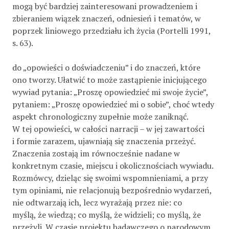
mogą być bardziej zainteresowani prowadzeniem i
zbieraniem wiązek znaczeń, odniesień i tematów, w
poprzek liniowego przedziału ich życia (Portelli 1991,
s. 63).
do „opowieści o doświadczeniu” i do znaczeń, które
ono tworzy. Ułatwić to może zastąpienie inicjującego
wywiad pytania: „Proszę opowiedzieć mi swoje życie”,
pytaniem: „Proszę opowiedzieć mi o sobie”, choć wtedy
aspekt chronologiczny zupełnie może zaniknąć.
W tej opowieści, w całości narracji – w jej zawartości
i formie zarazem, ujawniają się znaczenia przeżyć.
Znaczenia zostają im równocześnie nadane w
konkretnym czasie, miejscu i okolicznościach wywiadu.
Rozmówcy, dzieląc się swoimi wspomnieniami, a przy
tym opiniami, nie relacjonują bezpośrednio wydarzeń,
nie odtwarzają ich, lecz wyrażają przez nie: co
myślą, że wiedzą; co myślą, że widzieli; co myślą, że
przeżyli. W czasie projektu badawczego o narodowym