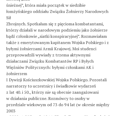
śnieżnej”, która miała początek w siedzibie
łomżyńskiego oddziału Związku Żołnierzy Narodowych
Sił
Zbrojnych. Spotkałam się z pięcioma kombatantami,
którzy działali w narodowym podziemiu jako żołnierze
bądź członkowie „siatki konspiracyjnej”. Rozmawiałam
także z emerytowanym kapitanem Wojska Polskiego i z
byłymi żołnierzami Armii Krajowej. Moi studenci
przeprowadzili wywiady z trzema aktywnymi
działaczami Związku Kombatantów RP i Byłych
Więźniów Politycznych: byłymi członkami AK i
żołnierzem
I Dywizji Kościuszkowskiej Wojska Polskiego. Pozostali
narratorzy to uczestnicy i świadkowie wydarzeń
z lat 40. i 50., którzy nie są obecnie zaangażowani
w działania publiczne. Rozmówcy to osoby w
przedziale wiekowym od 73 do 94 lat (w okresie między
2003