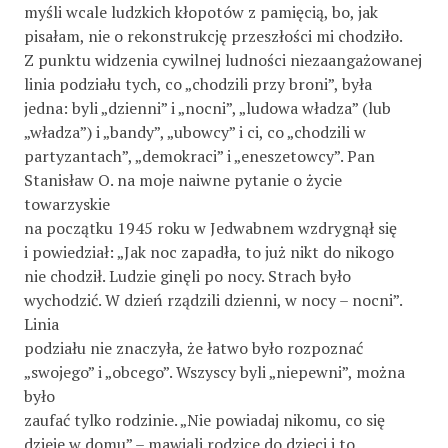
myśli wcale ludzkich kłopotów z pamięcią, bo, jak
pisałam, nie o rekonstrukcję przeszłości mi chodziło.
Z punktu widzenia cywilnej ludności niezaangażowanej
linia podziału tych, co „chodzili przy broni”, była
jedna: byli „dzienni” i „nocni”, „ludowa władza” (lub
„władza”) i „bandy”, „ubowcy” i ci, co „chodzili w
partyzantach”, „demokraci” i „eneszetowcy”. Pan
Stanisław O. na moje naiwne pytanie o życie
towarzyskie
na początku 1945 roku w Jedwabnem wzdrygnął się
i powiedział: „Jak noc zapadła, to już nikt do nikogo
nie chodził. Ludzie ginęli po nocy. Strach było
wychodzić. W dzień rządzili dzienni, w nocy – nocni”.
Linia
podziału nie znaczyła, że łatwo było rozpoznać
„swojego” i „obcego”. Wszyscy byli „niepewni”, można
było
zaufać tylko rodzinie. „Nie powiadaj nikomu, co się
dzieje w domu” – mawiali rodzice do dzieci i to