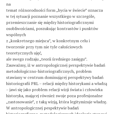
na
temat różnorodności form „bycia w świecie” oznacza
w tej sytuacji poznanie wszystkiego w szczególe,
przemieszczanie się między historiograficznymi
osobliwościami, poszukując kontrastów i punktów
wspólnych
z „konkretnego miejsca”, w konkretnym celu i
tworzenie przy tym nie tyle całościowych
teoretycznych ujęć,
ale swego rodzaju „teorii średniego zasięgu”.
Zauważmy, iż w antropologicznej perspektywie badań
metodologiczno-historiograficznych, problem
stawiany w centrum dominującej perspektywy badań
historiografii PRL – relacji między historykami a władzą
– jawi się jako problem relacji wizji świata i człowieka
historyka, mającej również swoje poza profesjonalne
„zastosowanie”, z taką wizją, która legitymizuje władzę.
W antropologicznej pespektywie badań
historiograficzno-metodologicznych ideologia stanowi