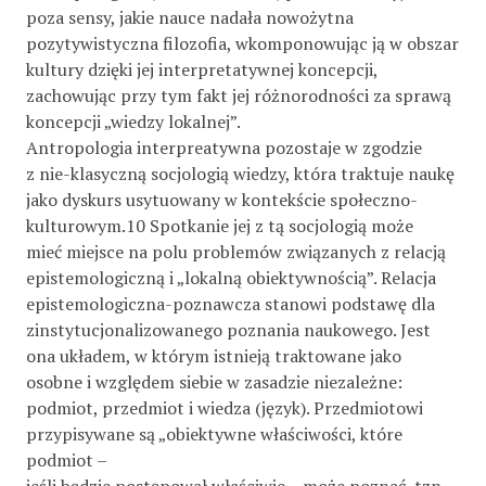
poza sensy, jakie nauce nadała nowożytna
pozytywistyczna filozofia, wkomponowując ją w obszar
kultury dzięki jej interpretatywnej koncepcji,
zachowując przy tym fakt jej różnorodności za sprawą
koncepcji „wiedzy lokalnej”.
Antropologia interpreatywna pozostaje w zgodzie
z nie-klasyczną socjologią wiedzy, która traktuje naukę
jako dyskurs usytuowany w kontekście społeczno-
kulturowym.10 Spotkanie jej z tą socjologią może
mieć miejsce na polu problemów związanych z relacją
epistemologiczną i „lokalną obiektywnością”. Relacja
epistemologiczna-poznawcza stanowi podstawę dla
zinstytucjonalizowanego poznania naukowego. Jest
ona układem, w którym istnieją traktowane jako
osobne i względem siebie w zasadzie niezależne:
podmiot, przedmiot i wiedza (język). Przedmiotowi
przypisywane są „obiektywne właściwości, które
podmiot –
jeśli będzie postępował właściwie – może poznać, tzn.