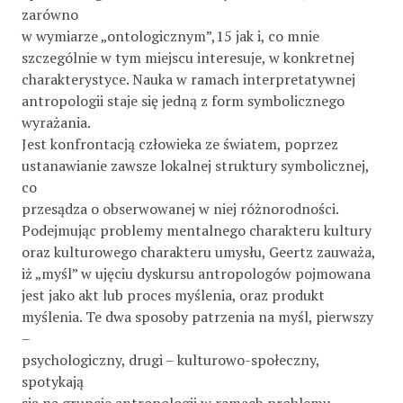
zarówno
w wymiarze „ontologicznym”,15 jak i, co mnie
szczególnie w tym miejscu interesuje, w konkretnej
charakterystyce. Nauka w ramach interpretatywnej
antropologii staje się jedną z form symbolicznego
wyrażania.
Jest konfrontacją człowieka ze światem, poprzez
ustanawianie zawsze lokalnej struktury symbolicznej,
co
przesądza o obserwowanej w niej różnorodności.
Podejmując problemy mentalnego charakteru kultury
oraz kulturowego charakteru umysłu, Geertz zauważa,
iż „myśl” w ujęciu dyskursu antropologów pojmowana
jest jako akt lub proces myślenia, oraz produkt
myślenia. Te dwa sposoby patrzenia na myśl, pierwszy
–
psychologiczny, drugi – kulturowo-społeczny,
spotykają
się na gruncie antropologii w ramach problemu