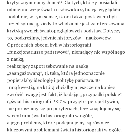
krytycznym namysłem.39 Dla tych, którzy posiadali
odmienne wizje świata i człowieka sytuacja wyglądała
podobnie, w tym sensie, iż oni także postawieni byli
przed sytuacją, kiedy to władza nie jest zainteresowana
krytyką swoich światopoglądowych podstaw. Dotyczy
to, podkreślmy, jedynie historyków – naukowców.
Oprócz nich obecni byli w historiografii
„funkcjonariusze państwowi”, niemający nic wspólnego
z nauką,
realizujący zapotrzebowanie na naukę
„zaangażowaną”, tj. taką, która jednoznacznie
popierałaby ideologię i politykę państwa.40
Inną kwestią, na którą chciałbym jeszcze na koniec
zwrócić uwagę jest fakt, iż badając „przypadki polskie”,
(„świat historiografii PRL” w przyjętej perspektywie),
nie poruszamy się po peryferiach, lecz znajdujemy się
w centrum świata historiografii w ogóle,
a jego problemy, które podejmujemy, są również
kluczowymi problemami świata historiografii w ogóle.