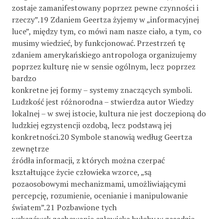
zostaje zamanifestowany poprzez pewne czynności i
rzeczy”.19 Zdaniem Geertza żyjemy w „informacyjnej
luce”, między tym, co mówi nam nasze ciało, a tym, co
musimy wiedzieć, by funkcjonować. Przestrzeń tę
zdaniem amerykańskiego antropologa organizujemy
poprzez kulturę nie w sensie ogólnym, lecz poprzez
bardzo
konkretne jej formy – systemy znaczących symboli.
Ludzkość jest różnorodna – stwierdza autor Wiedzy
lokalnej – w swej istocie, kultura nie jest doczepioną do
ludzkiej egzystencji ozdobą, lecz podstawą jej
konkretności.20 Symbole stanowią według Geertza
zewnętrze
źródła informacji, z których można czerpać
kształtujące życie człowieka wzorce, „są
pozaosobowymi mechanizmami, umożliwiającymi
percepcję, rozumienie, ocenianie i manipulowanie
światem”.21 Pozbawione tych
wskazówek zachowanie człowieka byłoby w zasadzie