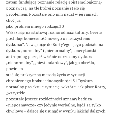
zatem fundującą poznanie relację epistemologiczną-
poznawczą, na tle której poznanie stało się
problemem. Pozostaje ono nim nadal w jej ramach,
choć już
jako problem innego rodzaju.30
Wskazując na istotową różnorodność kultury, Geertz
postuluje konieczność nowego o niej „systemu
dyskursu”. Nawiązując do Rorty’ego i jego podziału na
dyskurs „normalny” i „nienormalny”, amerykański
antropolog pisze, iż właśnie odrzucany dyskurs
„nienormalny”, „niestandardowy”, jak go określa,
powinien
stać się praktyczną metodą życia w sytuacji
chronicznego braku jednomyślności.31 Dyskurs
normalny projektuje sytuację, w której, jak pisze Rorty,
„wszystkie
pozostałe jeszcze rozbieżności uznamy bądź za
«niepoznawcze» czy jedynie werbalne, bądź za tylko
chwilowe – dające się usunąć w wyniku jakichś dalszych