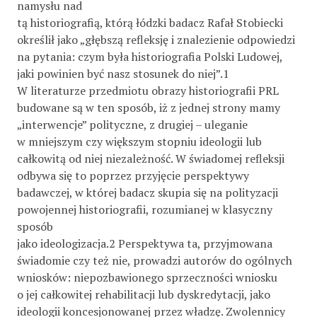
namysłu nad
tą historiografią, którą łódzki badacz Rafał Stobiecki
określił jako „głębszą refleksję i znalezienie odpowiedzi
na pytania: czym była historiografia Polski Ludowej,
jaki powinien być nasz stosunek do niej”.1
W literaturze przedmiotu obrazy historiografii PRL
budowane są w ten sposób, iż z jednej strony mamy
„interwencje” polityczne, z drugiej – uleganie
w mniejszym czy większym stopniu ideologii lub
całkowitą od niej niezależność. W świadomej refleksji
odbywa się to poprzez przyjęcie perspektywy
badawczej, w której badacz skupia się na polityzacji
powojennej historiografii, rozumianej w klasyczny
sposób
jako ideologizacja.2 Perspektywa ta, przyjmowana
świadomie czy też nie, prowadzi autorów do ogólnych
wniosków: niepozbawionego sprzeczności wniosku
o jej całkowitej rehabilitacji lub dyskredytacji, jako
ideologii koncesjonowanej przez władzę. Zwolennicy