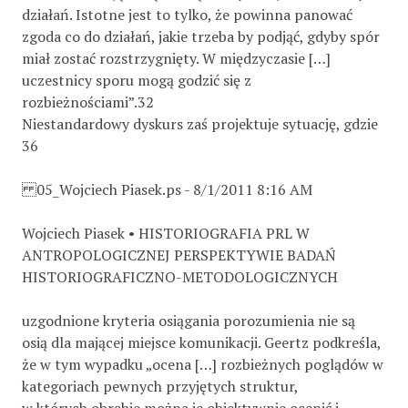
działań. Istotne jest to tylko, że powinna panować
zgoda co do działań, jakie trzeba by podjąć, gdyby spór
miał zostać rozstrzygnięty. W międzyczasie […]
uczestnicy sporu mogą godzić się z
rozbieżnościami”.32
Niestandardowy dyskurs zaś projektuje sytuację, gdzie
36
05_Wojciech Piasek.ps - 8/1/2011 8:16 AM
Wojciech Piasek • HISTORIOGRAFIA PRL W
ANTROPOLOGICZNEJ PERSPEKTYWIE BADAŃ
HISTORIOGRAFICZNO-METODOLOGICZNYCH
uzgodnione kryteria osiągania porozumienia nie są
osią dla mającej miejsce komunikacji. Geertz podkreśla,
że w tym wypadku „ocena […] rozbieżnych poglądów w
kategoriach pewnych przyjętych struktur,
w których obrębie można je obiektywnie ocenić i