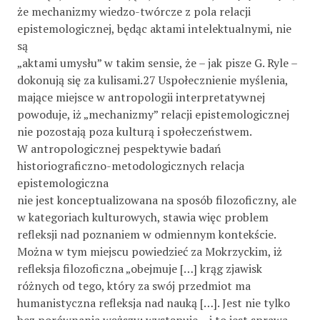
że mechanizmy wiedzo-twórcze z pola relacji
epistemologicznej, będąc aktami intelektualnymi, nie
są
„aktami umysłu” w takim sensie, że – jak pisze G. Ryle –
dokonują się za kulisami.27 Uspołecznienie myślenia,
mające miejsce w antropologii interpretatywnej
powoduje, iż „mechanizmy” relacji epistemologicznej
nie pozostają poza kulturą i społeczeństwem.
W antropologicznej pespektywie badań
historiograficzno-metodologicznych relacja
epistemologiczna
nie jest konceptualizowana na sposób filozoficzny, ale
w kategoriach kulturowych, stawia więc problem
refleksji nad poznaniem w odmiennym kontekście.
Można w tym miejscu powiedzieć za Mokrzyckim, iż
refleksja filozoficzna „obejmuje […] krąg zjawisk
różnych od tego, który za swój przedmiot ma
humanistyczna refleksja nad nauką […]. Jest nie tylko
bez porównania węższy; występuje – i to jest sprawa