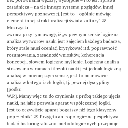
zasadnicza – na tle innego systemu poglądów, innej
perspektywy poznawczej. Jest to – ogólnie mówiąc –
element innej strukturalizacji świata kultury”.28
Mokrzycki
zwraca przy tym uwagę, iż „w pewnym sensie logiczna
analiza wytworów nauki jest zajęciem każdego badacza,
który stale musi oceniać, krytykować itd. poprawność
rozumowania, zasadność wniosków, koherencja
koncepcji, słowem logiczne myślenie. Logiczna analiza
stosowana w ramach filozofii nauki jest jednak logiczną
analizą w mocniejszym sensie, jest to mianowicie
analiza w kategoriach logiki, tj. pewnej dyscypliny
[podkr.
W.P.]. Mamy więc tu do czynienia z próbą takiego ujęcia
nauki, na jakie pozwala aparat współczesnej logiki.
Jest to oczywiście aparat bogatszy niż jego klasyczny
poprzednik”.29 Przyjęta antropologiczna pespektywa
badań historiograficzno-metodologicznych przejmuje