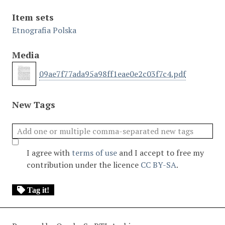
Item sets
Etnografia Polska
Media
09ae7f77ada95a98ff1eae0e2c03f7c4.pdf
New Tags
I agree with
terms of use
and I accept to free my
contribution under the licence
CC BY-SA
.
Tag it!