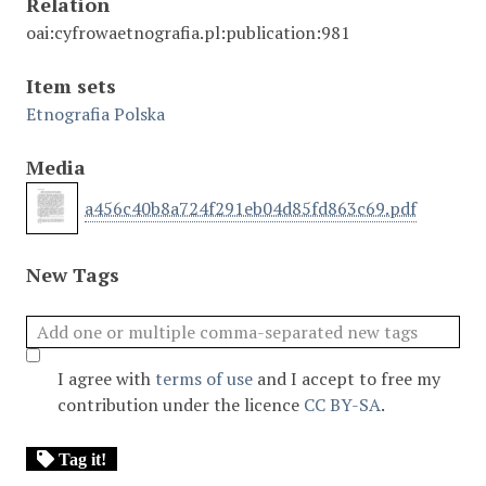
Relation
oai:cyfrowaetnografia.pl:publication:981
Item sets
Etnografia Polska
Media
a456c40b8a724f291eb04d85fd863c69.pdf
New Tags
I agree with
terms of use
and I accept to free my
contribution under the licence
CC BY-SA
.
Tag it!