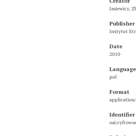
Creator
Jasiewicz, Z
Publisher
Instytut Et
Date
2010
Language
pol
Format
application
Identifier
oai:cyfrowa