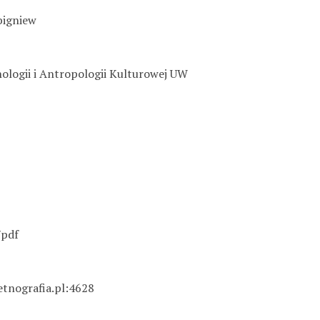
bigniew
nologii i Antropologii Kulturowej UW
/pdf
etnografia.pl:4628