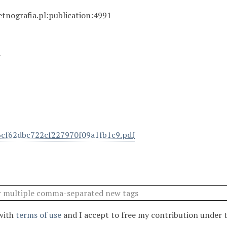
etnografia.pl:publication:4991
A
cf62dbc722cf227970f09a1fb1c9.pdf
 with
terms of use
and I accept to free my contribution under 