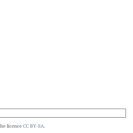
the licence
CC BY-SA
.