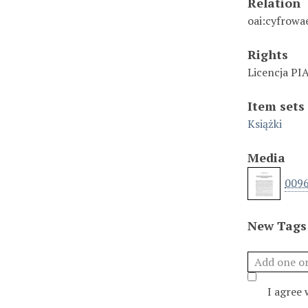
Relation
oai:cyfrowa
Rights
Licencja PI
Item sets
Książki
Media
0096
New Tags
I agree