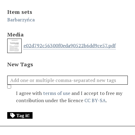
Item sets
Barbarzyńca
Media
e02d792c56300f0eda90522b6dd9ce57.pdf
New Tags
I agree with
terms of use
and I accept to free my
contribution under the licence
CC BY-SA
.
Tag it!