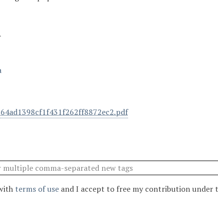
A
a
64ad1398cf1f431f262ff8872ec2.pdf
 with
terms of use
and I accept to free my contribution under 