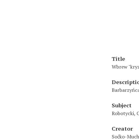
Title
Wbrew "kryz
Descripti
Barbarzyńca
Subject
Robotycki, 
Creator
Soćko-Mucha