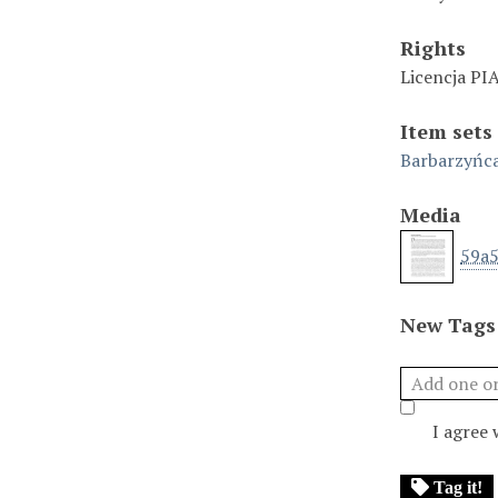
Rights
Licencja PI
Item sets
Barbarzyńc
Media
59a5
New Tags
I agree
Tag it!