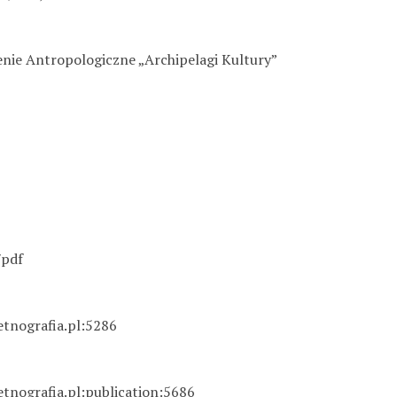
nie Antropologiczne „Archipelagi Kultury”
/pdf
etnografia.pl:5286
etnografia.pl:publication:5686