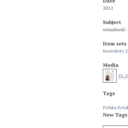
Date
2012
Subject
wizualność 
Item sets
Konteksty 2
Media
25_I
Tags
Polska Sztu
New Tags