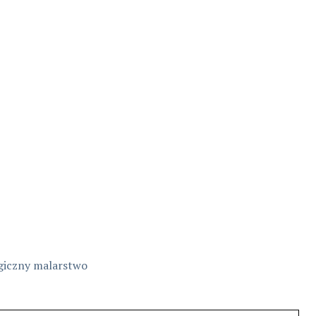
giczny
malarstwo