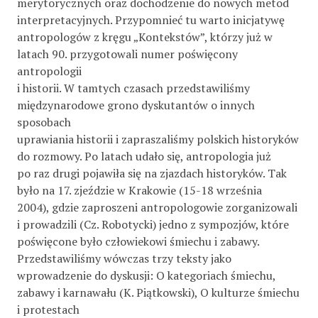
merytorycznych oraz dochodzenie do nowych metod
interpretacyjnych. Przypomnieć tu warto inicjatywę
antropologów z kręgu „Kontekstów”, którzy już w
latach 90. przygotowali numer poświęcony
antropologii
i historii. W tamtych czasach przedstawiliśmy
międzynarodowe grono dyskutantów o innych
sposobach
uprawiania historii i zapraszaliśmy polskich historyków
do rozmowy. Po latach udało się, antropologia już
po raz drugi pojawiła się na zjazdach historyków. Tak
było na 17. zjeździe w Krakowie (15-18 września
2004), gdzie zaproszeni antropologowie zorganizowali
i prowadzili (Cz. Robotycki) jedno z sympozjów, które
poświęcone było człowiekowi śmiechu i zabawy.
Przedstawiliśmy wówczas trzy teksty jako
wprowadzenie do dyskusji: O kategoriach śmiechu,
zabawy i karnawału (K. Piątkowski), O kulturze śmiechu
i protestach