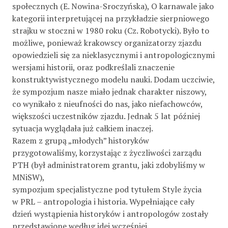
społecznych (E. Nowina-Sroczyńska), O karnawale jako
kategorii interpretującej na przykładzie sierpniowego
strajku w stoczni w 1980 roku (Cz. Robotycki). Było to
możliwe, ponieważ krakowscy organizatorzy zjazdu
opowiedzieli się za nieklasycznymi i antropologicznymi
wersjami historii, oraz podkreślali znaczenie
konstruktywistycznego modelu nauki. Dodam uczciwie,
że sympozjum nasze miało jednak charakter niszowy,
co wynikało z nieufności do nas, jako niefachowców,
większości uczestników zjazdu. Jednak 5 lat później
sytuacja wyglądała już całkiem inaczej.
Razem z grupą „młodych” historyków
przygotowaliśmy, korzystając z życzliwości zarządu
PTH (był administratorem grantu, jaki zdobyliśmy w
MNiSW),
sympozjum specjalistyczne pod tytułem Style życia
w PRL – antropologia i historia. Wypełniające cały
dzień wystąpienia historyków i antropologów zostały
przedstawione według idei wcześniej