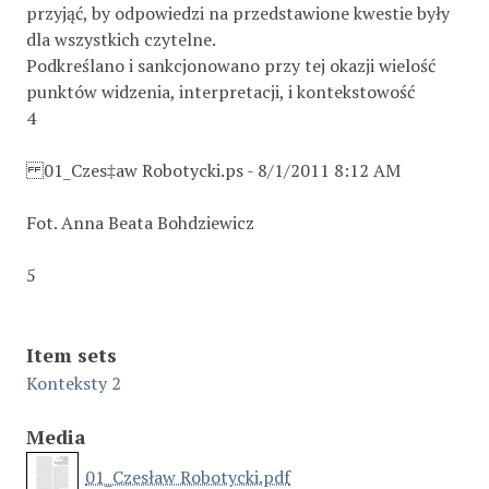
przyjąć, by odpowiedzi na przedstawione kwestie były
dla wszystkich czytelne.
Podkreślano i sankcjonowano przy tej okazji wielość
punktów widzenia, interpretacji, i kontekstowość
4
01_Czes‡aw Robotycki.ps - 8/1/2011 8:12 AM
Fot. Anna Beata Bohdziewicz
5
Item sets
Konteksty 2
Media
01_Czesław Robotycki.pdf