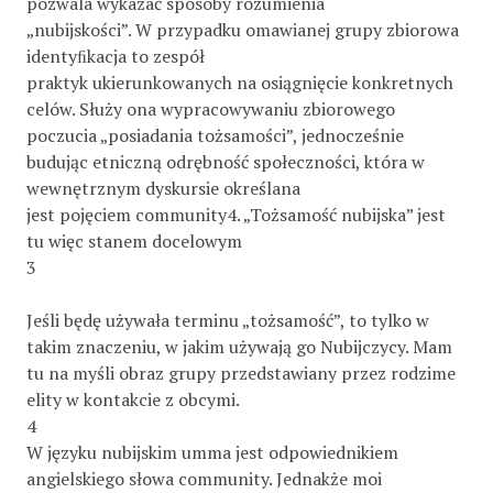
pozwala wykazać sposoby rozumienia
„nubijskości”. W przypadku omawianej grupy zbiorowa
identyﬁkacja to zespół
praktyk ukierunkowanych na osiągnięcie konkretnych
celów. Służy ona wypracowywaniu zbiorowego
poczucia „posiadania tożsamości”, jednocześnie
budując etniczną odrębność społeczności, która w
wewnętrznym dyskursie określana
jest pojęciem community4. „Tożsamość nubijska” jest
tu więc stanem docelowym
3
Jeśli będę używała terminu „tożsamość”, to tylko w
takim znaczeniu, w jakim używają go Nubijczycy. Mam
tu na myśli obraz grupy przedstawiany przez rodzime
elity w kontakcie z obcymi.
4
W języku nubijskim umma jest odpowiednikiem
angielskiego słowa community. Jednakże moi