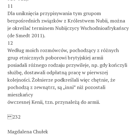
11
Dla uniknięcia przypisywania tym grupom
bezpośrednich związków z Królestwem Nubii, można
je określać terminem Nubijczycy Wschodnioafrykańscy
(de Smedt 2011).
12
Według moich rozmówców, pochodzący z różnych
grup etnicznych poborowi brytyjskiej armii
posiadali różnego rodzaju przywileje, np. gdy kończyli
służbę, dostawali odpłatną pracę w pierwszej
kolejności. Żołnierze podkreślali więc chętnie, że
pochodzą z zewnątrz, są „inni” niż pozostali
mieszkańcy
ówczesnej Kenii, tzn. przynależą do armii.
232
Magdalena Chułek