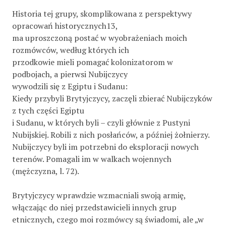
Historia tej grupy, skomplikowana z perspektywy
opracowań historycznych13,
ma uproszczoną postać w wyobrażeniach moich
rozmówców, według których ich
przodkowie mieli pomagać kolonizatorom w
podbojach, a pierwsi Nubijczycy
wywodzili się z Egiptu i Sudanu:
Kiedy przybyli Brytyjczycy, zaczęli zbierać Nubijczyków
z tych części Egiptu
i Sudanu, w których byli – czyli głównie z Pustyni
Nubijskiej. Robili z nich posłańców, a później żołnierzy.
Nubijczycy byli im potrzebni do eksploracji nowych
terenów. Pomagali im w walkach wojennych
(mężczyzna, l. 72).
Brytyjczycy wprawdzie wzmacniali swoją armię,
włączając do niej przedstawicieli innych grup
etnicznych, czego moi rozmówcy są świadomi, ale „w