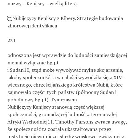
nazwy – Kenijscy – wielką literą.
Nubijczycy Kenijscy z Kibery. Strategie budowania
zbiorowej identyﬁkacji
231
odnoszona jest wprawdzie do ludności zamieszkującej
niemal wyłącznie Egipt
i Sudan10, stąd może wywoływać mylne skojarzenie,
jakoby społeczność ta w całości wywodziła się z XIV-
wiecznego, chrześcijańskiego królestwa Nubii, które
zajmowało części tych państw (północny Sudan i
południowy Egipt). Tymczasem
Nubijczycy Kenijscy stanowią część większej
społeczności, gromadzącej ludność z terenu całej
Afryki Wschodniej11. Timothy Parsons zwraca uwagę,
że społeczność ta została ukształtowana przez
instytucję niewolniczej służby wojskowej związanej z