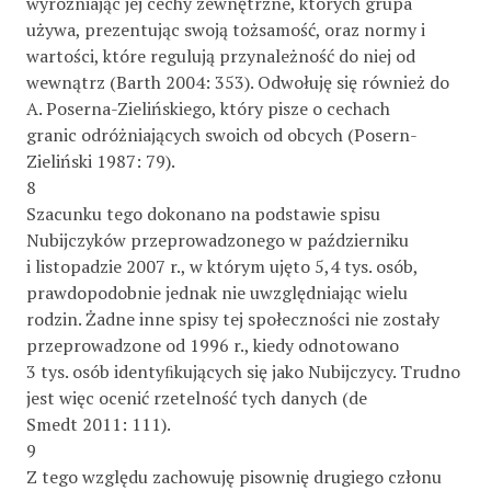
wyróżniając jej cechy zewnętrzne, których grupa
używa, prezentując swoją tożsamość, oraz normy i
wartości, które regulują przynależność do niej od
wewnątrz (Barth 2004: 353). Odwołuję się również do
A. Poserna-Zielińskiego, który pisze o cechach
granic odróżniających swoich od obcych (Posern-
Zieliński 1987: 79).
8
Szacunku tego dokonano na podstawie spisu
Nubijczyków przeprowadzonego w październiku
i listopadzie 2007 r., w którym ujęto 5,4 tys. osób,
prawdopodobnie jednak nie uwzględniając wielu
rodzin. Żadne inne spisy tej społeczności nie zostały
przeprowadzone od 1996 r., kiedy odnotowano
3 tys. osób identyﬁkujących się jako Nubijczycy. Trudno
jest więc ocenić rzetelność tych danych (de
Smedt 2011: 111).
9
Z tego względu zachowuję pisownię drugiego członu