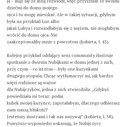
ja – mąż się ze mną rozwiódł, więc przyszłam ze swoimi
dziećmi do domu mojego
ojca i tu mogę mieszkać. Ale w takiej sytuacji, gdybym
była na przykład Luo albo
jakaś Luhya i rozwiodłabym się z mężem, nie mogłabym
wrócić do domu ojca. Nie
zaakceptowaliby mnie z powrotem (kobieta, l. 43).
Kolejny przykład oddający sens community ilustruje
spotkanie z dwiema Nubijkami w domu jednej z nich,
przy czym – co istotne – były one kuzynkami
drugiego stopnia. Chcąc wytłumaczyć mi, jak bardzo
więzi rodzinne są ważne
dla Nubijczyków, jedna z nich stwierdziła: „Gdybyś
powiedziała mi teraz: podaj
kubek swojej kuzynce, zapytałabym, dlaczego odbierasz
nam naszą bliskość?
Jesteśmy siostrami i tak nas nazywaj” (kobieta, l. 38).
Powyższe wypowiedzi wskazują, że Nubijczycy