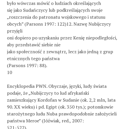
było wówczas mówić o ludziach określających
się jako Sudańczycy lub podkreślających swoje
„roszczenia do patronatu wojskowego i statusu
obcych” (Parsons 1997: 122)12. Nazwę Nubijczycy
przyjęli
oni dopiero po uzyskaniu przez Kenię niepodległości,
aby przedstawić siebie nie
jako społeczność z zewnątrz, lecz jako jedną z grup
etnicznych tego państwa
(Parsons 1997: 88).
10
Encyklopedia PWN. Obyczaje, języki, ludy świata
podaje, że „Nubijczycy to lud afrykański
zamieszkujący Kordofan w Sudanie (ok. 2,2 mln, lata
90. XX wieku) i pd. Egipt (ok. 350 tys.); potomkowie
starożytnego ludu Nuba prawdopodobnie założycieli
państwa Meroe” (Jóźwiak, red., 2007:
521-522).