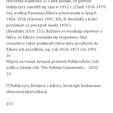
ćwiczenia wojskowe. D. Clark podaje, że pierwsi
Nubijczycy osiedlili się tam w 1912 r. (Clark 1978-1979:
36), według Parsonsa Kibera powstawała w latach
1904-1928 (Parsons 1997: 89), B. Hendriks z kolei
przyjmuje za początek osady 1850 r.
(Hendriks 2010: 135). Różnice te wynikają zapewne z
faktu, że Kibera rozwijała się stopniowo. Moi
rozmówcy także podawali różne daty przybycia do
Kibery ich przodków, np. rok 1850, 1872 czy 1901.
16
Więcej na temat sytuacji prawnej Nubijczyków i ich
walki o ziemię zob. The Nubian Community… 2010.
14
Nubijczycy Kenijscy z Kibery. Strategie budowania
zbiorowej identyﬁkacji
233