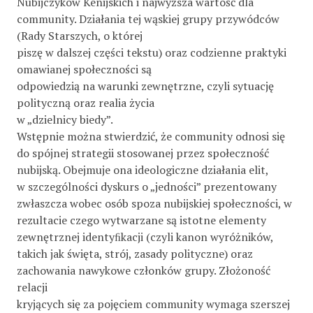
Nubijczyków Kenijskich i najwyższa wartość dla
community. Działania tej wąskiej grupy przywódców
(Rady Starszych, o której
piszę w dalszej części tekstu) oraz codzienne praktyki
omawianej społeczności są
odpowiedzią na warunki zewnętrzne, czyli sytuację
polityczną oraz realia życia
w „dzielnicy biedy”.
Wstępnie można stwierdzić, że community odnosi się
do spójnej strategii stosowanej przez społeczność
nubijską. Obejmuje ona ideologiczne działania elit,
w szczególności dyskurs o „jedności” prezentowany
zwłaszcza wobec osób spoza nubijskiej społeczności, w
rezultacie czego wytwarzane są istotne elementy
zewnętrznej identyﬁkacji (czyli kanon wyróżników,
takich jak święta, strój, zasady polityczne) oraz
zachowania nawykowe członków grupy. Złożoność
relacji
kryjących się za pojęciem community wymaga szerszej