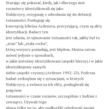
Starając się pokazać, kiedy, jak i dlaczego moi
rozmówcy identyﬁkowali się jako
Nubijczycy, rezygnuję z odwołania się do deﬁnicji
tożsamości. Posługuję się
koncepcją Edwina Ardenera, precyzującą, czym są akty
identyﬁkacji. Badacz ten
jest zdania, że ujmowanie tożsamości tak, jakby był to
„stan” lub „stała cecha”,
którą wszyscy posiadają, jest błędem. Można zatem
mówić jedynie o sposobach,
w jakie jesteśmy identyﬁkowani (aspekt bierny) i w jakie
identyﬁkujemy samych
siebie (aspekt czynny) (Ardener 1992: 23). Podczas
badań zetknęłam się z sytuacjami, w których
Nubijczycy, a zwłaszcza ich elity, posługiwali się
pojęciem
tożsamości w czasie rozmów, szczególnie z ludźmi z
zewnątrz. Używali tego
słowa tylko po to, aby podkreślić odrębność swojej