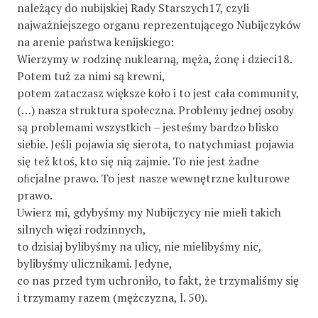
należący do nubijskiej Rady Starszych17, czyli
najważniejszego organu reprezentującego Nubijczyków
na arenie państwa kenijskiego:
Wierzymy w rodzinę nuklearną, męża, żonę i dzieci18.
Potem tuż za nimi są krewni,
potem zataczasz większe koło i to jest cała community,
(…) nasza struktura społeczna. Problemy jednej osoby
są problemami wszystkich – jesteśmy bardzo blisko
siebie. Jeśli pojawia się sierota, to natychmiast pojawia
się też ktoś, kto się nią zajmie. To nie jest żadne
oﬁcjalne prawo. To jest nasze wewnętrzne kulturowe
prawo.
Uwierz mi, gdybyśmy my Nubijczycy nie mieli takich
silnych więzi rodzinnych,
to dzisiaj bylibyśmy na ulicy, nie mielibyśmy nic,
bylibyśmy ulicznikami. Jedyne,
co nas przed tym uchroniło, to fakt, że trzymaliśmy się
i trzymamy razem (mężczyzna, l. 50).