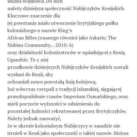
służba wojskowa. Do nich
należy dzisiejsza społeczność Nubijczyków Kenijskich.
Kluczowe znaczenie dla
jej powstania miało utworzenie brytyjskiego pułku
kolonialnego o nazwie King’s
African Riﬂes (znanego również jako Askaris; The
Nubian Community… 2010: 6)
oraz działalność kolonizatorów w sąsiadującej z Kenią
Ugandzie. To z niej
przodkowie dzisiejszych Nubijczyków Kenijskich zostali
wysłani do Kenii, aby
ochraniali nowo powstałą linię kolejową.
Już wówczas czerpali z tradycji islamskiej, sięgającej
prawdopodobnie czasów Imperium Osmańskiego, oraz
mieli poczucie wyższości w odniesieniu do
pozostałej ludności rekrutowanej przez Brytyjczyków.
Należy jednak zauważyć,
że w okresie kolonialnym Nubijczycy w zasadzie nie
istnieli w Kenii jako społeczność o takiej nazwie. Można