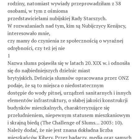
rodziny, natomiast wywiady przeprowadziłam z 38
osobami, w tym z ośmioma
przedstawicielami nubijskiej Rady Starszych.
W rozważaniach nad tym, kim są Nubijczycy Kenijscy,
interesowało mnie,
czy mamy do czynienia ze społecznością o wyraźnej
odrębności, czy też jej nie
1
Nazwa slums pojawiła się w latach 20. XIX w. i odnosiła
się do najbiedniejszych dzielnic miast
brytyjskich. Deﬁnicja slumsów opracowana przez ONZ
podaje, że są to miejsca o niedostatecznym
dostępie do wody pitnej, urządzeń sanitarnych i innych
elementów infrastruktury, o słabej jakości konstrukcji
budynków mieszkalnych, charakteryzujące się
przeludnieniem, niepewnym statusem mieszkaniowym
i skrajną biedą (The Challenge of Slums… 2003: 10).
Należy dodać, że nie jest znana dokładna liczba
mieszkańców Kibery. Przez badaczy, media oraz samych