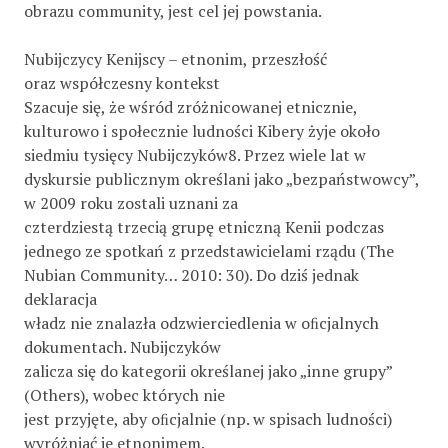
obrazu community, jest cel jej powstania.
Nubijczycy Kenijscy – etnonim, przeszłość
oraz współczesny kontekst
Szacuje się, że wśród zróżnicowanej etnicznie,
kulturowo i społecznie ludności Kibery żyje około
siedmiu tysięcy Nubijczyków8. Przez wiele lat w
dyskursie publicznym określani jako „bezpaństwowcy”,
w 2009 roku zostali uznani za
czterdziestą trzecią grupę etniczną Kenii podczas
jednego ze spotkań z przedstawicielami rządu (The
Nubian Community… 2010: 30). Do dziś jednak
deklaracja
władz nie znalazła odzwierciedlenia w oﬁcjalnych
dokumentach. Nubijczyków
zalicza się do kategorii określanej jako „inne grupy”
(Others), wobec których nie
jest przyjęte, aby oﬁcjalnie (np. w spisach ludności)
wyróżniać je etnonimem.