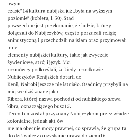
owym
czasie”14 kultura nubijska już „była na wyższym
poziomie” (kobieta, l. 50). Stąd
powszechne jest przekonanie, że ludzie, którzy
dołączali do Nubijczyków, często porzucali religię
animistyczną i przechodzili na islam oraz przyjmowali
inne
elementy nubijskiej kultury, takie jak zwyczaje
żywieniowe, strój i język. Moi
rozmówcy podkreślali, że kiedy przodkowie
Nubijczyków Kenijskich dotarli do
Kenii, Nairobi jeszcze nie istniało. Osadnicy przybyli na
miejsce dziś znane jako
Kibera, której nazwa pochodzi od nubijskiego słowa
kibra, oznaczającego busz15.
Teren ten został przyznany Nubijczykom przez władze
kolonialne, jednak akt ów
nie ma obecnie mocy prawnej, co sprawia, że grupa ta
do dziś walczy o uzyskanie prawa do ziemi16.