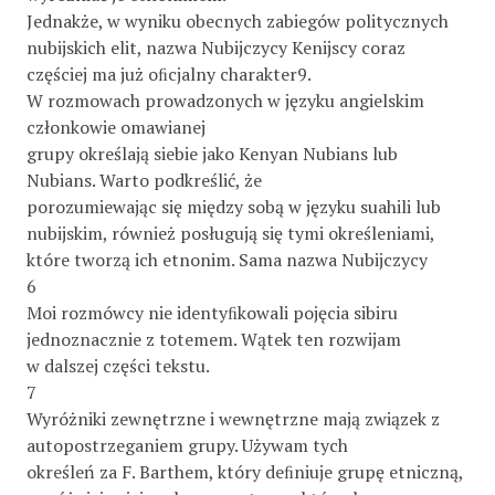
Jednakże, w wyniku obecnych zabiegów politycznych
nubijskich elit, nazwa Nubijczycy Kenijscy coraz
częściej ma już oﬁcjalny charakter9.
W rozmowach prowadzonych w języku angielskim
członkowie omawianej
grupy określają siebie jako Kenyan Nubians lub
Nubians. Warto podkreślić, że
porozumiewając się między sobą w języku suahili lub
nubijskim, również posługują się tymi określeniami,
które tworzą ich etnonim. Sama nazwa Nubijczycy
6
Moi rozmówcy nie identyﬁkowali pojęcia sibiru
jednoznacznie z totemem. Wątek ten rozwijam
w dalszej części tekstu.
7
Wyróżniki zewnętrzne i wewnętrzne mają związek z
autopostrzeganiem grupy. Używam tych
określeń za F. Barthem, który deﬁniuje grupę etniczną,