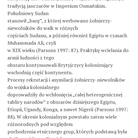
tradycją janczarów w Imperium Osmańskim.
Południowy Sudan
stanowił „bazę”, z której werbowano żołnierzy-
niewolników do walk w różnych
częściach Sudanu, a później również Egiptu w czasach
Muhammada Ali, czyli
w XIX wieku (Parsons 1997: 87). Praktykę wcielania do
armii ludności z tego
obszaru kontynuowali Brytyjczycy kolonizujący
wschodnią część kontynentu.
Procesy rekrutacji i asymilacji żołnierzy-niewolników
do wojska kolonialnego
doprowadziły do wchłonięcia „całej heterogenicznej
tablicy narodów” z obszarów dzisiejszego Egiptu,
Etiopii, Ugandy, Konga, a nawet Nigerii (Parsons 1997:
88). W okresie kolonialnym powstało zatem wiele
różnorodnych pod względem
pochodzenia etnicznego grup, których podstawą była