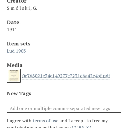
Creator
S m ó l s k i , G.
Date
1911
Item sets
Lud 1903
Media
0e768021e34c149277e7231d6a42c4bf.pdf
New Tags
I agree with
terms of use
and I accept to free my
contribution under the licence
CC BY-SA
.