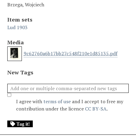
Brzega, Wojciech
Item sets
Lud 1903
Media
9c62760a6b17bb27c548f210e1d85135.pdf
New Tags
I agree with
terms of use
and I accept to free my
contribution under the licence
CC BY-SA
.
Tag it!