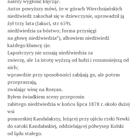
należy wygłosić klęcząc.
Autor powyższy mówi, że w górach Wierchojańskich
niedźwiedż zakochał się w dziewczynie, uprowadził ją
żył trzy lata (Jakuci, str 659).
niedźwiedzia za bóstwo; forma przysięgi
na głowę niedźwiedzia*), albowiem niedżwiedź
każdego kłamcę zje.
Lapończycy nie uznają niedźwiedzia za
zwierzę, ale 1a istotę wyższą od ludzi i rozumniejszą od
nich;
wprawdzie przy sposobności zabijają go, ale potem
przepraszają,
zwalając winę na Rosyan.
Byłem świadkiem sceny przeprosin
zabitego niedźwiedzia w końcu lipca 1878 r. około dużej
wsi
pomorskiej Kandalakszy, leżącej przy ujściu rzeki Newki
do zatoki Kandałaskiej, oddzielającej półwysep Kolski
od lądu stałego.