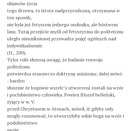
objawów życia
tego drzewa, to istota nadprzyrodzona, otrzymana w
ten sposób,
nie była już fetyszem jednego osobnika, ale bóstwem
lasu. Tutaj przejście myśli od fetyszyzmu do politeizmu
uległo nieuniknionej przewadze pojęć ogólnych nad
indywidualnemic
(II., 200).
Tylor robi słuszną uwagę, że badanie rozwoju
politeizmu
potwierdza stanowczo doktrynę aninizmu; dalej mówi:
- bardzo
słusznie że bogowie wszelc'y utworzeni zostali na wzór
i poclobieóstwo człowieka. Pewien filozof helleński,
żyjący w w. V.
przed Chrystusem w Atenach, mówił, iż gdyby osły
mogły rozumować, to utworzyłyby sobie boga na wzór i
podobieństwo
swoje.