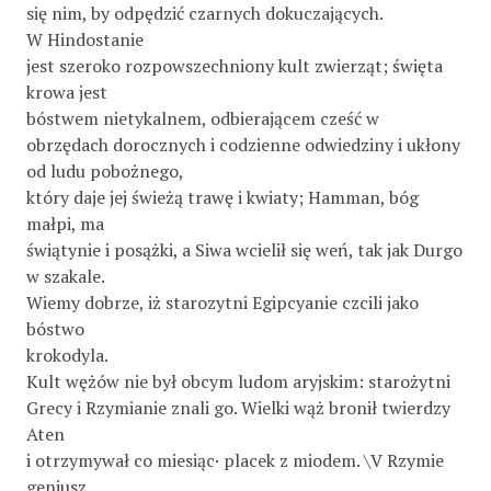
się nim, by odpędzić czarnych dokuczających.
W Hindostanie
jest szeroko rozpowszechniony kult zwierząt; święta
krowa jest
bóstwem nietykalnem, odbierającem cześć w
obrzędach dorocznych i codzienne odwiedziny i ukłony
od ludu pobożnego,
który daje jej świeżą trawę i kwiaty; Hamman, bóg
małpi, ma
świątynie i posążki, a Siwa wcielił się weń, tak jak Durgo
w szakale.
Wiemy dobrze, iż starozytni Egipcyanie czcili jako
bóstwo
krokodyla.
Kult wężów nie był obcym ludom aryjskim: starożytni
Grecy i Rzymianie znali go. Wielki wąż bronił twierdzy
Aten
i otrzymywał co miesiąc· placek z miodem. \V Rzymie
geniusz