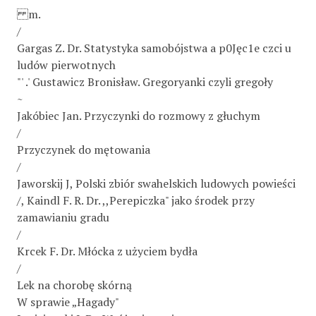
m.
/
Gargas Z. Dr. Statystyka samobójstwa a p0Jęc1e czci u
ludów pierwotnych
"' .' Gustawicz Bronisław. Gregoryanki czyli gregoły
~
Jakóbiec Jan. Przyczynki do rozmowy z głuchym
/
Przyczynek do mętowania
/
Jaworskij J, Polski zbiór swahelskich ludowych powieści
/, Kaindl F. R. Dr. ,,Perepiczka" jako środek przy
zamawianiu gradu
/
Krcek F. Dr. Młócka z użyciem bydła
/
Lek na chorobę skórną
W sprawie „Hagady"