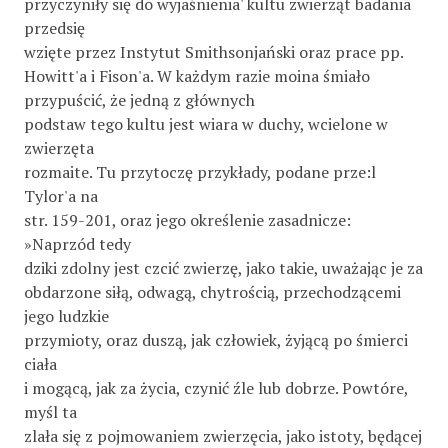
przyczyniły się do wyjaśnienia' kultu zwierząt badania
przedsię­
wzięte przez Instytut Smithsonjański oraz prace pp.
Howitt'a i Fison'a. W każdym razie moina śmiało
przypuścić, że jedną z głównych
podstaw tego kultu jest wiara w duchy, wcielone w
zwierzęta
rozmaite. Tu przytoczę przykłady, podane prze:l
Tylor'a na
str. 159-201, oraz jego określenie zasadnicze:
»Naprzód tedy
dziki zdolny jest czcić zwierzę, jako takie, uważając je za
obdarzone siłą, odwagą, chytrością, przechodzącemi
jego ludzkie
przymioty, oraz duszą, jak człowiek, żyjącą po śmierci
ciała
i mogącą, jak za życia, czynić źle lub dobrze. Powtóre,
myśl ta
zlała się z pojmowaniem zwierzęcia, jako istoty, będącej