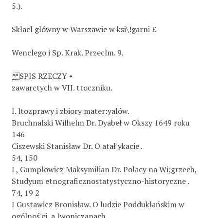
5.).
Skłacl główny w Warszawie w ksi\!garni E
Wenclego i Sp. Krak. Przeclm. 9.
SPIS RZECZY •
zawarctych w VII. ttoczniku.
I. ltozprawy i zbiory mater:yalów.
Bruchnalski Wilhelm Dr. Dyabeł w Okszy 1649 roku
146
Ciszewski Stanisław Dr. O atał'ykacie .
54, 150
I , Gumplowicz Maksymilian Dr. Polacy na Wi;grzech,
Studyum etnograficznostatystyczno-historyczne .
74, 19 2
I Gustawicz Bronisław. O ludzie Podduklańskim w
ogólnoś'ci, a Iwoniczanach