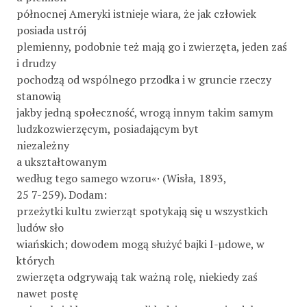
północnej Ameryki istnieje wiara, że jak człowiek
posiada ustrój
plemienny, podobnie też mają go i zwierzęta, jeden zaś
i drudzy
pochodzą od wspólnego przodka i w gruncie rzeczy
stanowią
jakby jedną społeczność, wrogą innym takim samym
ludzkozwierzęcym, posiadającym byt
niezależny
a ukształtowanym
według tego samego wzoru«· (Wisła, 1893,
25 7-259). Dodam:
przeżytki kultu zwierząt spotykają się u wszystkich
ludów sło­
wiańskich; dowodem mogą służyć bajki I-µdowe, w
których
zwierzęta odgrywają tak ważną rolę, niekiedy zaś
nawet postę