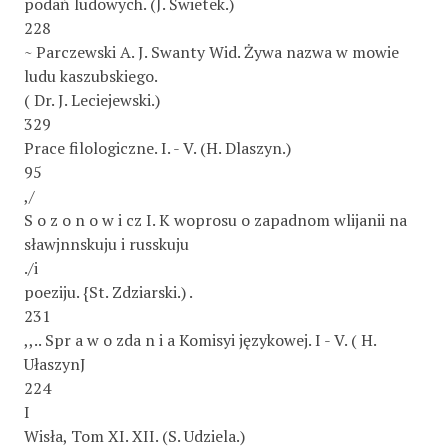
podań ludowych. (J. Świetek.)
228
~ Parczewski A. J. Swanty Wid. Żywa nazwa w mowie
ludu kaszubskiego.
( Dr. J. Leciejewski.)
329
Prace filologiczne. I. - V. (H. Dlaszyn.)
95
,/
S o z o n o w i cz I. K woprosu o zapadnom wlijanii na
sławjnnskuju i russkuju
./i
poeziju. {St. Zdziarski.) .
231
,,.. Spr a w o zda n i a Komisyi językowej. I - V. ( H.
UłaszynJ
224
I
Wisła, Tom XI. XII. (S. Udziela.)