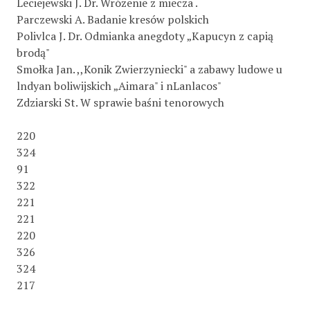
Leciejewski J. Dr. Wróżenie z miecza .
Parczewski A. Badanie kresów polskich
Polivlca J. Dr. Odmianka anegdoty „Kapucyn z capią
brodą"
Smołka Jan. ,,Konik Zwierzyniecki" a zabawy ludowe u
lndyan boliwijskich „Aimara" i nLanlacos"
Zdziarski St. W sprawie baśni tenorowych
220
324
91
322
221
221
220
326
324
217