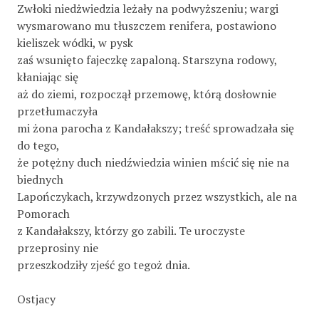
Zwłoki niedżwiedzia leżały na podwyższeniu; wargi
wysmarowano mu tłuszczem renifera, postawiono
kieliszek wódki, w pysk
zaś wsunięto fajeczkę zapaloną. Starszyna rodowy,
kłaniając się
aż do ziemi, rozpoczął przemowę, którą dosłownie
przetłumaczyła
mi żona parocha z Kandałakszy; treść sprowadzała się
do tego,
że potężny duch niedźwiedzia winien mścić się nie na
biednych
Lapończykach, krzywdzonych przez wszystkich, ale na
Pomorach
z Kandałakszy, którzy go zabili. Te uroczyste
przeprosiny nie
przeszkodziły zjeść go tegoż dnia.
Ostjacy