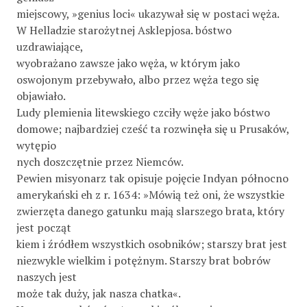
miejscowy, »genius loci« ukazywał się w postaci węża.
W Helladzie starożytnej Asklepjosa. bóstwo
uzdrawiające,
wyobrażano zawsze jako węża, w którym jako
oswojonym przebywało, albo przez węża tego się
objawiało.
Ludy plemienia litewskiego czciły węże jako bóstwo
domowe; najbardziej cześć ta rozwinęła się u Prusaków,
wytępio­
nych doszczętnie przez Niemców.
Pewien misyonarz tak opisuje pojęcie Indyan północno­
amerykański eh z r. 1634: »Mówią też oni, że wszystkie
zwierzęta danego gatunku mają slarszego brata, który
jest począt­
kiem i źródłem wszystkich osobników; starszy brat jest
niezwykle wielkim i potężnym. Starszy brat bobrów
naszych jest
może tak duży, jak nasza chatka«.