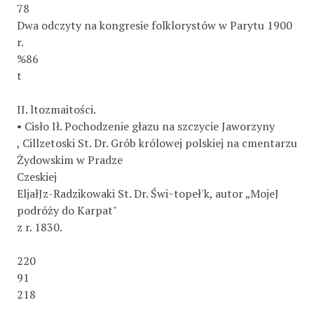
78
Dwa odczyty na kongresie folklorystów w Parytu 1900
r.
%86
t
II. ltozmaitości.
• Cisło Ił. Pochodzenie głazu na szczycie Jaworzyny
, Cillzetoski St. Dr. Grób królowej polskiej na cmentarzu
Żydowskim w Pradze
Czeskiej
EljałJz-Radzikowaki St. Dr. Świ~topeł'k, autor „MojeJ
podróży do Karpat"
z r. 1830.
220
91
218