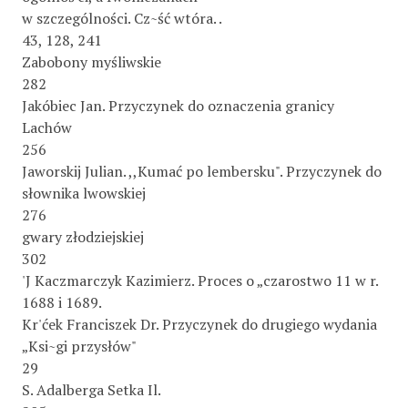
w szczególności. Cz~ść wtóra. .
43, 128, 241
Zabobony myśliwskie
282
Jakóbiec Jan. Przyczynek do oznaczenia granicy
Lachów
256
Jaworskij Julian. ,,Kumać po lembersku". Przyczynek do
słownika lwowskiej
276
gwary złodziejskiej
302
'J Kaczmarczyk Kazimierz. Proces o „czarostwo 11 w r.
1688 i 1689.
Kr'ćek Franciszek Dr. Przyczynek do drugiego wydania
„Ksi~gi przysłów"
29
S. Adalberga Setka Il.