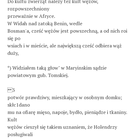
Do kultu zwierząt należy też kult wężów,
rozpowszechniony
przeważnie w Afryce.
W Widah nad zatoką Benin, wedle
Bosman'a, cześć wężów jest powszechną, a od nich roi
się po
wsiach i w mieście, ale największą cześć odbiera wąż
duży,
*) Widziałem taką głow" w Maryinskim sądzie
powiatowym gub. Tomskiej.
3
potwór prawdziwy, mieszkający w osobnym domku;
skłc1dano
mu na ofiarę mięso, napoje, bydło, pieniądze i tkaniny.
Kult
wężów cieszył się takiem uznaniem, że Holendrzy
posługiwali