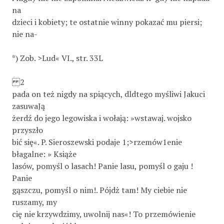
na
dzieci i kobiety; te ostatnie winny pokazać mu piersi;
nie na-
*) Zob. >Lud« VI., str. 33L
2
pada on też nigdy na spiących, dldtego myśliwi Jakuci
zasuwaJą
żerdź do jego legowiska i wołają: »wstawaj. wojsko
przyszło
bić się«. P. Sieroszewski podaje 1;>rzemów1enie
błagalne: » Książe
lasów, pomyśl o lasach! Panie lasu, pomyśl o gaju !
Panie
gąszczu, pomyśl o nim!. Pójdż tam! My ciebie nie
ruszamy, my
cię nie krzywdzimy, uwolnij nas«! To przemówienie