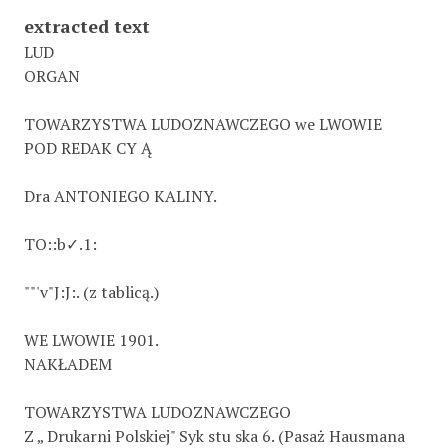
extracted text
LUD
ORGAN
TOWARZYSTWA LUDOZNAWCZEGO we LWOWIE
POD REDAK CY Ą
Dra ANTONIEGO KALINY.
TO::b✓.1:
""'v"J:J:. (z tablicą.)
WE LWOWIE 1901.
NAKŁADEM
TOWARZYSTWA LUDOZNAWCZEGO
Z „ Drukarni Polskiej" Syk stu ska 6. (Pasaż Hausmana