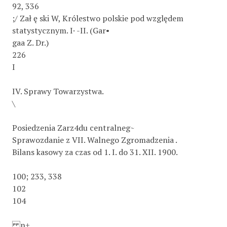
92, 336
;/ Zał ę ski W, Królestwo polskie pod względem
statystycznym. I· -II. (Gar•
gaa Z. Dr.)
226
I
IV. Sprawy Towarzystwa.
\
Posiedzenia Zarz4du centralneg~
Sprawozdanie z VII. Walnego Zgromadzenia .
Bilans kasowy za czas od 1. I. do 31. XII. 1900.
100; 233, 338
102
104
n+.