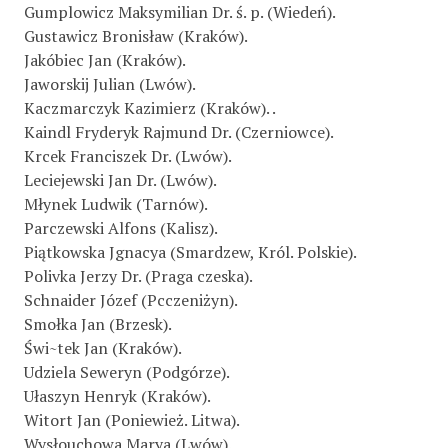
Gumplowicz Maksymilian Dr. ś. p. (Wiedeń).
Gustawicz Bronisław (Kraków).
Jakóbiec Jan (Kraków).
Jaworskij Julian (Lwów).
Kaczmarczyk Kazimierz (Kraków). .
Kaindl Fryderyk Rajmund Dr. (Czerniowce).
Krcek Franciszek Dr. (Lwów).
Leciejewski Jan Dr. (Lwów).
Młynek Ludwik (Tarnów).
Parczewski Alfons (Kalisz).
Piątkowska Jgnacya (Smardzew, Król. Polskie).
Polivka Jerzy Dr. (Praga czeska).
Schnaider Józef (Pcczeniżyn).
Smołka Jan (Brzesk).
Świ~tek Jan (Kraków).
Udziela Seweryn (Podgórze).
Ułaszyn Henryk (Kraków).
Witort Jan (Poniewież. Litwa).
Wysłouchowa Marya (Lwów).