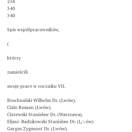
238
340
340
Spis współpracowników,
(
którzy
zamieścili
swoje prace w roczniku VII.
Bruchnalski Wilhelm Dr. (Lwów).
Cisło Roman (Lwów).
Ciszewski Stanisław Dr. (Warszawa).
Eljasz-Radzikowski Stanisław Dr. (L,\·ów)
Gargas Zygmunt Dr. (Lwów).