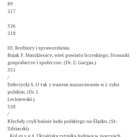
89
217
326
218
III. Rozbiory i sprawozdania.
Bujak F. Maszkienice, wieś powiatu brzeskiego. Stosunki
gospodarcze i społeczne. (Dr. Z. Gargas.)
331
/
Dobrzycki S. O tak z wanem mazurowaniu w j~zyku
polskim. (Dr. J.
Leciejewski.)
328
/
Klechdy czyli baśnie ludu polskiego na Śląsku. (St.
Zdziarski)
, Kol es s a A. Ukraińska rytmika ludowa w poezyach