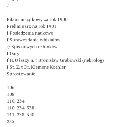
/
Bilans majątkowy za rok 1900.
Preliminarz na rok 1901
I Posiedzenia naukowe
f Sprawozdania oddziałów
// Spis nowych członków .
I Dary
f H. U łaszy n. t Bronisław Grabowski (nekrolog)
I St. Z. t Dr. Klemens Koehler
Sprostowanie
106
108
110, 234
110, 234, 338
111, 238, 340
235