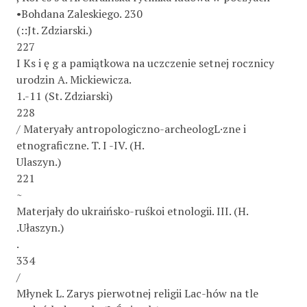
•Bohdana Zaleskiego. 230
(::Jt. Zdziarski.)
227
I Ks i ę g a pamiątkowa na uczczenie setnej rocznicy
urodzin A. Mickiewicza.
1.-11 (St. Zdziarski)
228
/ Materyały antropologiczno-archeologL·zne i
etnograficzne. T. I -IV. (H.
Ulaszyn.)
221
~
Materjały do ukraińsko-ruśkoi etnologii. III. (H.
.Ułaszyn.)
.
334
/
Młynek L. Zarys pierwotnej religii Lac-hów na tle