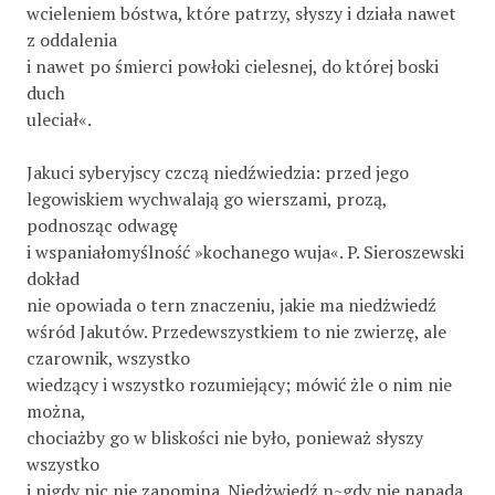
wcieleniem bóstwa, które patrzy, słyszy i działa nawet
z oddalenia
i nawet po śmierci powłoki cielesnej, do której boski
duch
uleciał«.
Jakuci syberyjscy czczą niedźwiedzia: przed jego
legowiskiem wychwalają go wierszami, prozą,
podnosząc odwagę
i wspaniałomyślność »kochanego wuja«. P. Sieroszewski
dokład­
nie opowiada o tern znaczeniu, jakie ma niedżwiedź
wśród Jakutów. Przedewszystkiem to nie zwierzę, ale
czarownik, wszystko
wiedzący i wszystko rozumiejący; mówić żle o nim nie
można,
chociażby go w bliskości nie było, ponieważ słyszy
wszystko
i nigdy nic nie zapomina. Niedżwiedź n~gdy nie napada