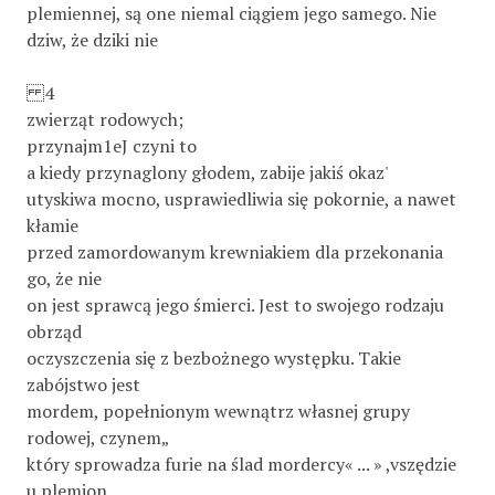
plemiennej, są one niemal ciągiem jego samego. Nie
dziw, że dziki nie
4
zwierząt rodowych;
przynajm1eJ czyni to
a kiedy przynaglony głodem, zabije jakiś okaz'
utyskiwa mocno, usprawiedliwia się pokornie, a nawet
kłamie
przed zamordowanym krewniakiem dla przekonania
go, że nie
on jest sprawcą jego śmierci. Jest to swojego rodzaju
obrząd
oczyszczenia się z bezbożnego występku. Takie
zabójstwo jest
mordem, popełnionym wewnątrz własnej grupy
rodowej, czynem„
który sprowadza furie na ślad mordercy« ... » ,vszędzie
u plemion