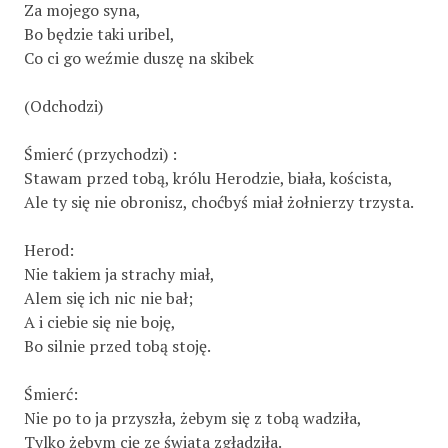
Za mojego syna,
Bo będzie taki uribel,
Co ci go weźmie duszę na skibek
(Odchodzi)
Śmierć (przychodzi) :
Stawam przed tobą, królu Herodzie, biała, koścista,
Ale ty się nie obronisz, choćbyś miał żołnierzy trzysta.
Herod:
Nie takiem ja strachy miał,
Alem się ich nic nie bał;
A i ciebie się nie boję,
Bo silnie przed tobą stoję.
Śmierć:
Nie po to ja przyszła, żebym się z tobą wadziła,
Tylko żebym cię ze świata zgładziła.