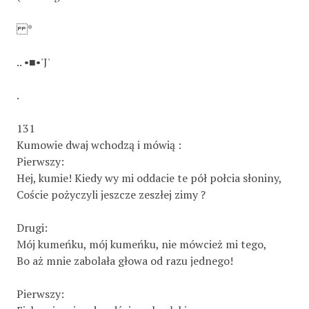
*
.. •■•'J'
.
131
Kumowie dwaj wchodzą i mówią :
Pierwszy:
Hej, kumie! Kiedy wy mi oddacie te pół połcia słoniny,
Coście pożyczyli jeszcze zeszłej zimy ?
Drugi:
Mój kumeńku, mój kumeńku, nie mówcież mi tego,
Bo aż mnie zabolała głowa od razu jednego!
Pierwszy: