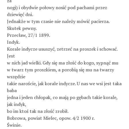
za
nogi) i obydwie połowy nosić pod pachami przez
dziewięć dni.
Jednakże w tym czasie nie należy mówić pacierza.
Skutek pewny.
Przecław, 27/1 1899.
Indyk.
Korale indycze ususzyć, zetrzeć na proszek i schować.
Jest
w nich jad wielki. Gdy się ma złość do kogo, sypnąć mu
w twarz tym proszkiem, a porobią się mu na twarzy
wszędzie
takie naroście, jak korale indycze. U nas we wsi jest taka
baba
jedna i jeden chłopak, co mają po gębach takie korale,
jak indyk,
bo im ktoś tak na złość zrobił.
Bobrowa, powiat Mielec, opow. 4/2 1900 r.
Świnie.