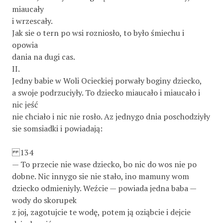
miaucały
i wrzescały.
Jak sie o tern po wsi rozniosło, to było śmiechu i
opowia­
dania na dugi cas.
II.
Jedny babie w Woli Ocieckiej porwały boginy dziecko,
a swoje podrzuciyły. To dziecko miaucało i miaucało i
nic jeść
nie chciało i nic nie rosło. Az jednygo dnia poschodziyły
sie somsiadki i powiadają:
134
— To przecie nie wase dziecko, bo nic do wos nie po­
dobne. Nic innygo sie nie stało, ino mamuny wom
dziecko odmieniyly. Weźcie — powiada jedna baba —
wody do skorupek
z joj, zagotujcie te wodę, potem ją oziąbcie i dejcie