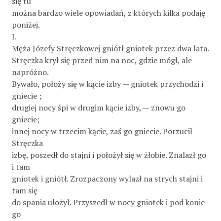
się tu
można bardzo wiele opowiadań, z których kilka podaję
poniżej.
I.
Męża Józefy Stręczkowej gniótł gniotek przez dwa lata.
Stręczka krył się przed nim na noc, gdzie mógł, ale
napróżno.
Bywało, położy się w kącie izby — gniotek przychodzi i
gniecie ;
drugiej nocy śpi w drugim kącie izby, — znowu go
gniecie;
innej nocy w trzecim kącie, zaś go gniecie. Porzucił
Stręczka
izbę, poszedł do stajni i położył się w żłobie. Znalazł go
i tam
gniotek i gniótł. Zrozpaczony wylazł na strych stajni i
tam się
do spania ułożył. Przyszedł w nocy gniotek i pod konie
go