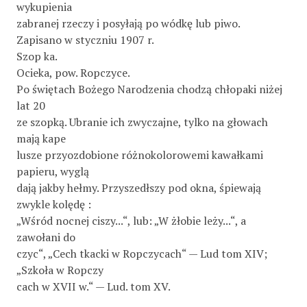
wykupienia
zabranej rzeczy i posyłają po wódkę lub piwo.
Zapisano w styczniu 1907 r.
Szop ka.
Ocieka, pow. Ropczyce.
Po świętach Bożego Narodzenia chodzą chłopaki niżej
lat 20
ze szopką. Ubranie ich zwyczajne, tylko na głowach
mają kape­
lusze przyozdobione różnokolorowemi kawałkami
papieru, wyglą­
dają jakby hełmy. Przyszedłszy pod okna, śpiewają
zwykle kolędę :
„Wśród nocnej ciszy...“, lub: „W żłobie leży...“, a
zawołani do
czyc“, „Cech tkacki w Ropczycach“ — Lud tom XIV;
„Szkoła w Ropczy­
cach w XVII w.“ — Lud. tom XV.