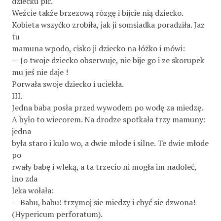
dziecku pić.
Weźcie także brzezową rózgę i bijcie nią dziecko.
Kobieta wszyćko zrobiła, jak ji somsiadka poradziła. Jaz
tu
mamuna wpodo, cisko ji dziecko na łóżko i mówi:
— Jo twoje dziecko obserwuje, nie bije go i ze skorupek
mu jeś nie daje !
Porwała swoje dziecko i uciekła.
III.
Jedna baba posła przed wywodem po wodę za miedzę.
A było to wiecorem. Na drodze spotkała trzy mamuny:
jedna
była staro i kulo wo, a dwie młode i silne. Te dwie młode
po­
rwały babę i wleką, a ta trzecio ni mogła im nadoleć,
ino zda­
leka wołała:
— Babu, babu! trzymoj sie miedzy i chyć sie dzwona!
(Hypericum perforatum).