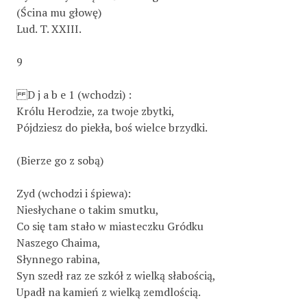
(Ścina mu głowę)
Lud. T. XXIII.
9
D j a b e 1 (wchodzi) :
Królu Herodzie, za twoje zbytki,
Pójdziesz do piekła, boś wielce brzydki.
(Bierze go z sobą)
Zyd (wchodzi i śpiewa):
Niesłychane o takim smutku,
Co się tam stało w miasteczku Gródku
Naszego Chaima,
Słynnego rabina,
Syn szedł raz ze szkół z wielką słabością,
Upadł na kamień z wielką zemdlością.