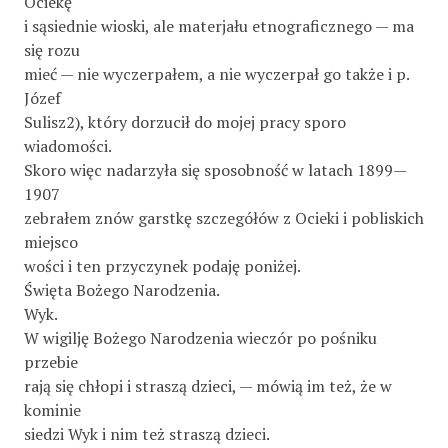
Ociekę
i sąsiednie wioski, ale materjału etnograficznego — ma
się rozu­
mieć — nie wyczerpałem, a nie wyczerpał go także i p.
Józef
Sulisz2), który dorzucił do mojej pracy sporo
wiadomości.
Skoro więc nadarzyła się sposobność w latach 1899—
1907
zebrałem znów garstkę szczegółów z Ocieki i pobliskich
miejsco­
wości i ten przyczynek podaję poniżej.
Święta Bożego Narodzenia.
Wyk.
W wigilję Bożego Narodzenia wieczór po pośniku
przebie­
rają się chłopi i straszą dzieci, — mówią im też, że w
kominie
siedzi Wyk i nim też straszą dzieci.