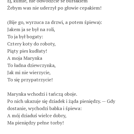
Ej, kumie, nie odwodźcie se burłakiem
Żebym was nie uderzył po głowie cepakiem!
(Bije go, wyrzuca za drzwi, a potem śpiewa):
Jakem ja se był na roli,
To ja był bogaty:
Cztery koty do roboty,
Piąty pies kudłaty!
A moja Marynka
To ładna dziewczynka,
Jak mi nie wierzycie,
To się przypatrzycie!
Marynka wchodzi i tańczą oboje.
Po nich ukazuje się dziadek i żąda pieniędzy. — Gdy
dostanie, wychodzi babka i śpiewa:
A mój dziaduś wielce dobry,
Ma pieniędzy pełne torby!