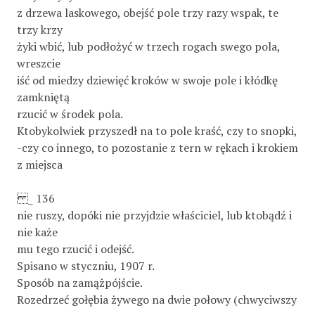
z drzewa laskowego, obejść pole trzy razy wspak, te
trzy krzy­
żyki wbić, lub podłożyć w trzech rogach swego pola,
wreszcie
iść od miedzy dziewięć kroków w swoje pole i kłódkę
zamkniętą
rzucić w środek pola.
Ktobykolwiek przyszedł na to pole kraść, czy to snopki,
-czy co innego, to pozostanie z tern w rękach i krokiem
z miejsca
_ 136
nie ruszy, dopóki nie przyjdzie właściciel, lub ktobądź i
nie każe
mu tego rzucić i odejść.
Spisano w styczniu, 1907 r.
Sposób na zamążpójście.
Rozedrzeć gołębia żywego na dwie połowy (chwyciwszy