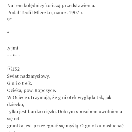
Na tem kolędnicy kończą przedstawienia.
Podał Teofil Mleczko, naucz. 1907 r.
9*
“
.y jmi
- - •- ~
132
Świat nadzmysłowy.
G n i o t e k.
Ocieka, pow. Ropczyce.
W Ociece utrzymują, że g ni otek wygląda tak, jak
dziecko,
tylko jest bardzo ciężki. Dobrym sposobem uwolnienia
się od
gniotka jest przeżegnać się myślą. O gniotku nasłuchać