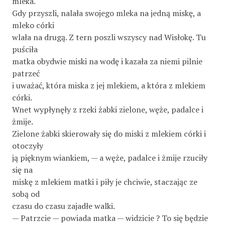
mleka.
Gdy przyszli, nalała swojego mleka na jedną miskę, a
mleko córki
wlała na drugą. Z tern poszli wszyscy nad Wisłokę. Tu
puściła
matka obydwie miski na wodę i kazała za niemi pilnie
patrzeć
i uważać, która miska z jej mlekiem, a która z mlekiem
córki.
Wnet wypłynęły z rzeki żabki zielone, węże, padalce i
żmije.
Zielone żabki skierowały się do miski z mlekiem córki i
otoczyły
ją pięknym wiankiem, — a węże, padalce i żmije rzuciły
się na
miskę z mlekiem matki i piły je chciwie, staczając ze
sobą od
czasu do czasu zajadłe walki.
— Patrzcie — powiada matka — widzicie ? To się będzie