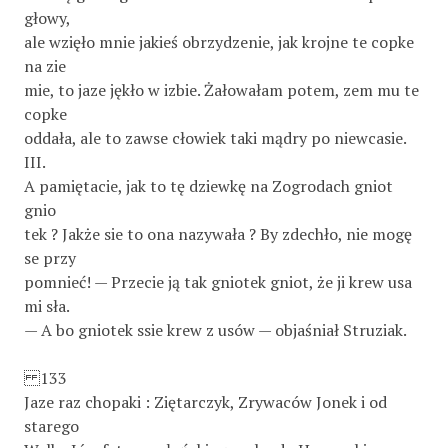
głowy,
ale wzięło mnie jakieś obrzydzenie, jak krojne te copke
na zie­
mie, to jaze jękło w izbie. Żałowałam potem, zem mu te
copke
oddała, ale to zawse cłowiek taki mądry po niewcasie.
III.
A pamiętacie, jak to tę dziewkę na Zogrodach gniot
gnio­
tek ? Jakże sie to ona nazywała ? By zdechło, nie mogę
se przy­
pomnieć! — Przecie ją tak gniotek gniot, że ji krew usa
mi sła.
— A bo gniotek ssie krew z usów — objaśniał Struziak.
133
Jaze raz chopaki : Ziętarczyk, Zrywaców Jonek i od
starego