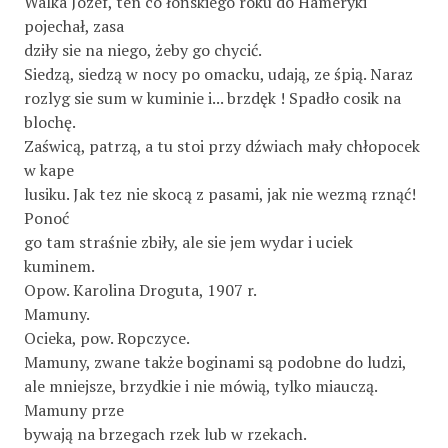
Walka Józef, ten co łońskiego roku do Hameryki
pojechał, zasa­
dziły sie na niego, żeby go chycić.
Siedzą, siedzą w nocy po omacku, udają, ze śpią. Naraz
rozlyg sie sum w kuminie i... brzdęk ! Spadło cosik na
blochę.
Zaświcą, patrzą, a tu stoi przy dźwiach mały chłopocek
w kape­
lusiku. Jak tez nie skocą z pasami, jak nie wezmą rznąć!
Ponoć
go tam straśnie zbiły, ale sie jem wydar i uciek
kuminem.
Opow. Karolina Droguta, 1907 r.
Mamuny.
Ocieka, pow. Ropczyce.
Mamuny, zwane także boginami są podobne do ludzi,
ale mniejsze, brzydkie i nie mówią, tylko miauczą.
Mamuny prze­
bywają na brzegach rzek lub w rzekach.