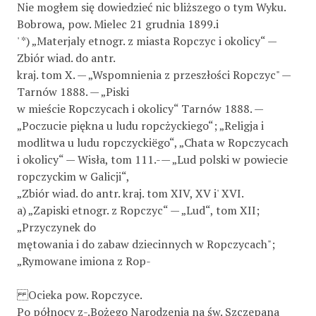
Nie mogłem się dowiedzieć nic bliższego o tym Wyku.
Bobrowa, pow. Mielec 21 grudnia 1899.i
' *) „Materjaly etnogr. z miasta Ropczyc i okolicy“ —
Zbiór wiad. do antr.
kraj. tom X. — „Wspomnienia z przeszłości Ropczyc" —
Tarnów 1888. — „Piski
w mieście Ropczycach i okolicy“ Tarnów 1888. —
„Poczucie piękna u ludu ropcżyckiego“; „Religja i
modlitwa u ludu ropczyckiëgo“, „Chata w Ropczycach
i okolicy“ — Wisła, tom 111.-— „Lud polski w powiecie
ropczyckim w Galicji“,
„Zbiór wiad. do antr. kraj. tom XIV, XV i' XVI.
a) „Zapiski etnogr. z Ropczyc“ — „Lud“, tom XII;
„Przyczynek do
mętowania i do zabaw dziecinnych w Ropczycach";
„Rymowane imiona z Rop-
Ocieka pow. Ropczyce.
Po północy z-.Bożego Narodzenia na św. Szczepana