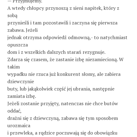
— Przyjmujemy.
A wtedy chłopcy przynoszą z sieni napitek, który z
sobą
przynieśli i tam pozostawili i zaczyna się pierwsza
zabawa. Jeżeli
jednak otrzyma odpowiedź odmowną,- to natychmiast
opuszcza
dom i z wszelkich dalszych starań rezygnuje.
Zdarza się czasem, że zastanie izbę niezamiecioną. W
takim
wypadku nie rzuca już konkurent słomy, ale zabiera
dziewczynie
buty, lub jakąkolwiek część jej ubrania, następnie
zamiata izbę.
Jeżeli zostanie przyjęty, natenczas nie chce butów
oddać,
drażni się z dziewczyną, zabawa się tym sposobem
urozmaica
i przewleka, a rqdzice poczuwają się do obowiązku