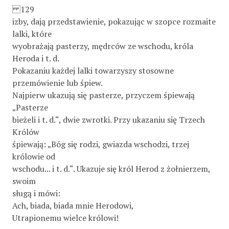
129
izby, dają przedstawienie, pokazując w szopce rozmaite
lalki, które
wyobrażają pasterzy, mędrców ze wschodu, króla
Heroda i t. d.
Pokazaniu każdej lalki towarzyszy stosowne
przemówienie lub śpiew.
Najpierw ukazują się pasterze, przyczem śpiewają
„Pasterze
bieżeli i t. d.“, dwie zwrotki. Przy ukazaniu się Trzech
Królów
śpiewają: „Bóg się rodzi, gwiazda wschodzi, trzej
królowie od
wschodu... i t. d.“. Ukazuje się król Herod z żołnierzem,
swoim
sługą i mówi:
Ach, biada, biada mnie Herodowi,
Utrapionemu wielce królowi!