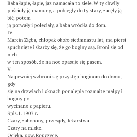
Baba łapie, łapie, jaz namacała to ziele. W ty chwily
puściuły ją mamuny, a pobiegły do ty stary, zacęły ją
bić, potem
ją porwały i poleciały, a baba wróciła do dom.
IV.
Marcin Zięba, chłopak około siedmnastu lat, ma piersi
spuchnięte i skarży się, że go boginy ssą. Broni się od
nich
w ten sposób, że na noc opasuje się pasem.
V.
Najpewniej wzbroni się przystęp boginom do domu,
gdy
się na drzwiach i oknach ponalepia rozmaite małpy i
boginy po­
wycinane z papieru.
Spis. I. 1907 r.
Czary, zabobony, przesądy, lekarstwa.
Czary na mleko.
Ocieka, pow. Ropczyce.