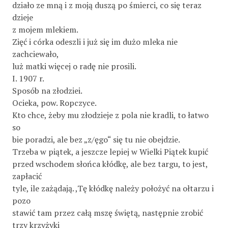
działo ze mną i z moją duszą po śmierci, co się teraz
dzieje
z mojem mlekiem.
Zięć i córka odeszli i już się im dużo mleka nie
zachciewało,
luż matki więcej o radę nie prosili.
I. 1907 r.
Sposób na złodziei.
Ocieka, pow. Ropczyce.
Kto chce, żeby mu złodzieje z pola nie kradli, to łatwo
so­
bie poradzi, ale bez „z/ęgo“ się tu nie obejdzie.
Trzeba w piątek, a jeszcze lepiej w Wielki Piątek kupić
przed wschodem słońca kłódkę, ale bez targu, to jest,
zapłacić
tyle, ile zażądają. ,Tę kłódkę należy położyć na ołtarzu i
pozo­
stawić tam przez całą mszę świętą, następnie zrobić
trzy krzyżyki