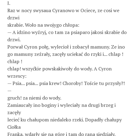
I.
Raz w nocy swysaua Cyranowo w Ociece, ze cosi we
drzwi
skrabie. Woło na swojygo chłopa:
— A idzino wyźryj, co tam za psiaparo jakosi skrabie do
drzwi.
Porwał Cyron połę, wylecioł i zobacył mamuny. Ze ino
go mamuny zeźrały, zacęły uciekać do rzyki i... chlap !
chlap !
chlap! wszyćkie powskakiwoły do wody. A Cyron
wrzescy:
— Psia... psia... psia krew! Choroby! Toście tu przysły?!
—
gruch! za niemi do wody.
Zamiaucały ino boginy i wyleciały na drugi brzeg i
zacęły
lecieć ku chałupom niedaleko rzeki. Dopadły chałupy
Ciołka
Franka, wdarły sie na górę i tam do rana siedziały,