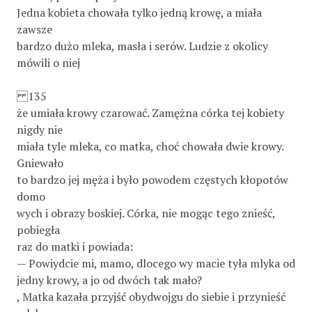
Jedna kobieta chowała tylko jedną krowę, a miała
zawsze
bardzo dużo mleka, masła i serów. Ludzie z okolicy
mówili o niej
135
że umiała krowy czarować. Zamężna córka tej kobiety
nigdy nie
miała tyle mleka, co matka, choć chowała dwie krowy.
Gniewało
to bardzo jej męża i było powodem częstych kłopotów
domo­
wych i obrazy boskiej. Córka, nie mogąc tego znieść,
pobiegła
raz do matki i powiada:
— Powiydcie mi, mamo, dlocego wy macie tyła mlyka od
jedny krowy, a jo od dwóch tak mało?
, Matka kazała przyjść obydwojgu do siebie i przynieść