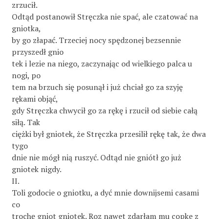
zrzucił.
Odtąd postanowił Stręczka nie spać, ale czatować na
gniotka,
by go złapać. Trzeciej nocy spędzonej bezsennie
przyszedł gnio­
tek i lezie na niego, zaczynając od wielkiego palca u
nogi, po­
tem na brzuch się posunął i już chciał go za szyję
rękami objąć,
gdy Stręczka chwycił go za rękę i rzucił od siebie całą
siłą. Tak
ciężki był gniotek, że Stręczka przesilił rękę tak, że dwa
tygo­
dnie nie mógł nią ruszyć. Odtąd nie gniótł go już
gniotek nigdy.
II.
Toli godocie o gniotku, a dyć mnie downijsemi casami
co
trochę gniot gniotek. Roz nawet zdarłam mu copke z