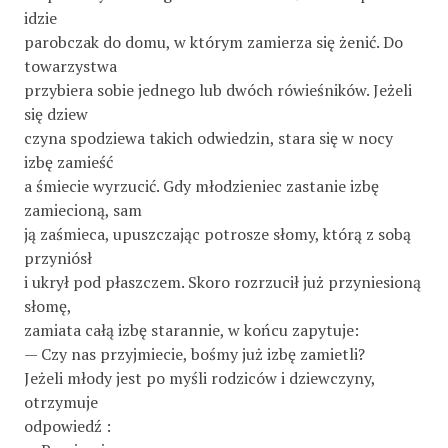
idzie
parobczak do domu, w którym zamierza się żenić. Do
towarzystwa
przybiera sobie jednego lub dwóch rówieśników. Jeżeli
się dziew­
czyna spodziewa takich odwiedzin, stara się w nocy
izbę zamieść
a śmiecie wyrzucić. Gdy młodzieniec zastanie izbę
zamiecioną, sam
ją zaśmieca, upuszczając potrosze słomy, którą z sobą
przyniósł
i ukrył pod płaszczem. Skoro rozrzucił już przyniesioną
słomę,
zamiata całą izbę starannie, w końcu zapytuje:
— Czy nas przyjmiecie, bośmy już izbę zamietli?
Jeżeli młody jest po myśli rodziców i dziewczyny,
otrzymuje
odpowiedź :