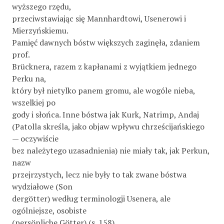
wyższego rzędu,
przeciwstawiając się Mannhardtowi, Usenerowi i
Mierzyńskiemu.
Pamięć dawnych bóstw większych zaginęła, zdaniem
prof.
Brücknera, razem z kapłanami z wyjątkiem jednego
Perku na,
który był nietylko panem gromu, ale wogóle nieba,
wszelkiej po­
gody i słońca. Inne bóstwa jak Kurk, Natrimp, Andaj
(Patolla skreśla, jako objaw wpływu chrześcijańskiego
— oczywiście
bez należytego uzasadnienia) nie miały tak, jak Perkun,
nazw
przejrzystych, lecz nie były to tak zwane bóstwa
wydziałowe (Son­
dergötter) według terminologji Usenera, ale
ogólniejsze, osobiste
(persönliche Götter) (s. 158).