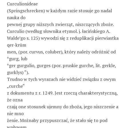
Curculionideae
(Springschrecken) w każdym razie stosuje go nadal
nauka do
pewnej grupy niższych zwierząt, niszczących zboże.
Curculio (według słownika etymol. j. łacińskiego A.
Walde’go s. 125) wywodzi się z reduplikacji pierwiastka
qer-krüm­
men, (por. curvus, coluber), który należy odróżnić od
*gurg, lub
*ger gurgulio, gurges (por. pruskie gurche, lit. gerkle,
gurklys) “).
Trudno w tych wyrazach nie widzieć związku z owym
„curche“
z dokumentu z r. 1249. Jest rzeczą charakterystyczną,
że ozna­
czają one stosunek ujemny do zboża, jego niszczenie a
nie mno­
żenie. Możnaby przypuszczać, że stało się to pod
wpływem