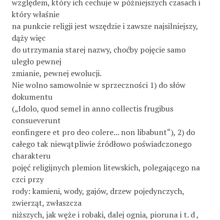
względem, który ich cechuje w późniejszych czasach i
który właśnie
na punkcie religji jest wszędzie i zawsze najsilniejszy,
dąży więc
do utrzymania starej nazwy, choćby pojęcie samo
uległo pewnej
zmianie, pewnej ewolucji.
Nie wolno samowolnie w sprzeczności 1) do słów
dokumentu
(„Idolo, quod semel in anno collectis frugibus
consueverunt
eonfingere et pro deo colere... non libabunt“), 2) do
całego tak niewątpliwie źródłowo poświadczonego
charakteru
pojęć religijnych plemion litewskich, polegającego na
czci przy­
rody: kamieni, wody, gajów, drzew pojedynczych,
zwierząt, zwłaszcza
niższych, jak węże i robaki, dalej ognia, pioruna i t. d ,