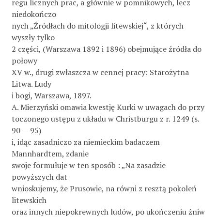
regu licznych prac, a głównie w pomnikowych, lecz
niedokończo­
nych „Źródłach do mitologji litewskiej“, z których
wyszły tylko
2 części, (Warszawa 1892 i 1896) obejmujące źródła do
połowy
XV w., drugi zwłaszcza w cennej pracy: Starożytna
Litwa. Ludy
i bogi, Warszawa, 1897.
A. Mierzyński omawia kwestję Kurki w uwagach do przy­
toczonego ustępu z układu w Christburgu z r. 1249 (s.
90 — 95)
i, idąc zasadniczo za niemieckim badaczem
Mannhardtem, zdanie
swoje formułuje w ten sposób : „Na zasadzie
powyższych dat
wnioskujemy, że Prusowie, na równi z resztą pokoleń
litewskich
oraz innych niepokrewnych ludów, po ukończeniu żniw