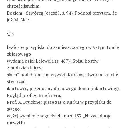
chrześcijańskim
Bogiem - Stwórcą (część I, s. 94). Podnosi przytem, że
już M. Akie-
3
lewicz w przypisku do zamieszczonego w V-tym tomie
zbiorowego
wydania dzieł Lelewela (s. 467) „Spisu bogów
żmudzkich i litew­
skich“ podał ten sam wywód: Kurikas, stwórca; ku rtie
stwarzać ;
ikurtuwes, przenosiny do nowego domu (inkurtowiny).
Pogląd prof. A. Brucknera.
Prof. A. Brückner pisze zaś o Kurku w przypisku do
swego
wyżej wymienionego dzieła na s. 157. „Nazwa dotąd
niewytłu­