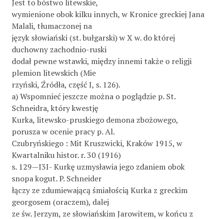
Jest to bóstwo litewskie,
wymienione obok kilku innych, w Kronice greckiej Jana
Malali, tłumaczonej na
język słowiański (st. bułgarski) w X w. do której
duchowny zachodnio-ruski
dodał pewne wstawki, między innemi także o religji
plemion litewskich (Mie­
rzyński, Źródła, część I, s. 126).
a) Wspomnieć jeszcze można o poglądzie p. St.
Schneidra, który kwestję
Kurka, litewsko-pruskiego demona zbożowego,
porusza w ocenie pracy p. Al.
Czubryńskiego : Mit Kruszwicki, Kraków 1915, w
Kwartalniku histor. r. 30 (1916)
s. 129—I3I- Kurkę uzmysławia jego zdaniem obok
snopa kogut. P. Schneider
łączy ze zdumiewającą śmiałością Kurka z greckim
georgosem (oraczem), dalej
ze św. Jerzym, ze słowiańskim Jarowitem, w końcu z