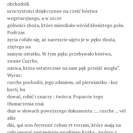
obchodzili
uroczystości dziękczynne na cześć bóstwa
wegetacyjnego, a w szcze­
gólności zboża, które mieszkało wśród kłosistego pola.
Podczas
żęcia cofało się, aż nareszcie ujęto je w pęku zboża,
zżętego na
samym ostatku. W tym pęku przebywało bóstwo,
zwane Curche,
nazwa, która ostatecznie na sam pęk przejść mogła“.
Wyraz:
curche pochodzi, jego zdaniem, od pierwiastku : kur
kurti, bu­
dować, robić i znaczy : twórca. Poparcie tego
tłumaczenia znaj­
duje w słowach powyższego dokumentu :... curche ... vel
aliis
diis, qui non fecerunt celum et terram, które mają na
celu usunąć zestawienia pruskiego Kurka - twórcy z