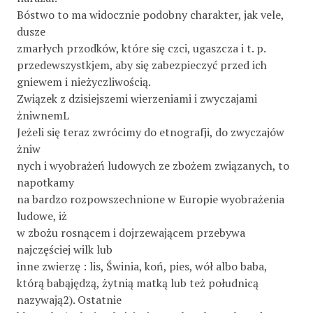
Bóstwo to ma widocznie podobny charakter, jak vele,
dusze
zmarłych przodków, które się czci, ugaszcza i t. p.
przedewszystkjem, aby się zabezpieczyć przed ich
gniewem i nieżyczliwością.
Związek z dzisiejszemi wierzeniami i zwyczajami
żniwnemL
Jeżeli się teraz zwrócimy do etnografji, do zwyczajów
żniw­
nych i wyobrażeń ludowych ze zbożem związanych, to
napotkamy
na bardzo rozpowszechnione w Europie wyobrażenia
ludowe, iż
w zbożu rosnącem i dojrzewającem przebywa
najczęściej wilk lub
inne zwierzę : lis, Świnia, koń, pies, wół albo baba,
którą babąjędzą, żytnią matką lub też południcą
nazywają2). Ostatnie