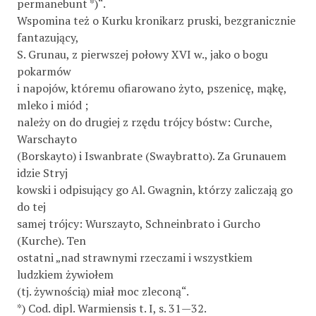
permanebunt *)“.
Wspomina też o Kurku kronikarz pruski, bezgranicznie
fantazujący,
S. Grunau, z pierwszej połowy XVI w., jako o bogu
pokarmów
i napojów, któremu ofiarowano żyto, pszenicę, mąkę,
mleko i miód ;
należy on do drugiej z rzędu trójcy bóstw: Curche,
Warschayto
(Borskayto) i Iswanbrate (Swaybratto). Za Grunauem
idzie Stryj­
kowski i odpisujący go Al. Gwagnin, którzy zaliczają go
do tej
samej trójcy: Wurszayto, Schneinbrato i Gurcho
(Kurche). Ten
ostatni „nad strawnymi rzeczami i wszystkiem
ludzkiem żywiołem
(tj. żywnością) miał moc zleconą“.
*) Cod. dipl. Warmiensis t. I, s. 31—32.