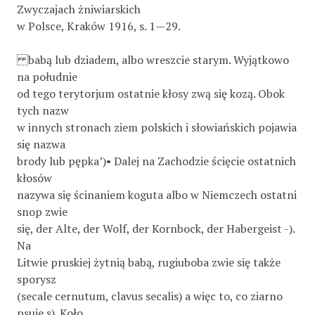
Zwyczajach żniwiarskich
w Polsce, Kraków 1916, s. 1—29.
babą lub dziadem, albo wreszcie starym. Wyjątkowo
na południe
od tego terytorjum ostatnie kłosy zwą się kozą. Obok
tych nazw
w innych stronach ziem polskich i słowiańskich pojawia
się nazwa
brody lub pępka’)• Dalej na Zachodzie ścięcie ostatnich
kłosów
nazywa się ścinaniem koguta albo w Niemczech ostatni
snop zwie
się, der Alte, der Wolf, der Kornbock, der Habergeist -).
Na
Litwie pruskiej żytnią babą, rugiuboba zwie się także
sporysz
(secale cernutum, clavus secalis) a więc to, co ziarno
psuje s). Koło