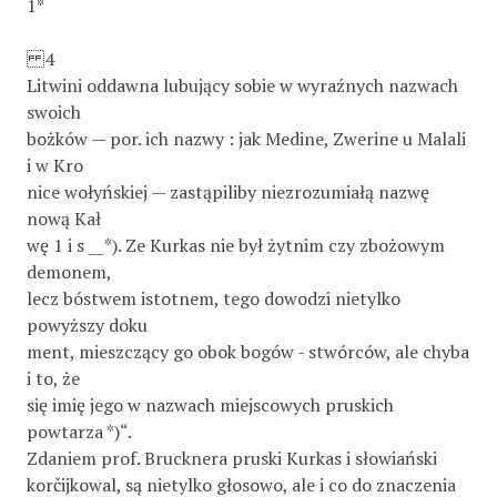
1*
4
Litwini oddawna lubujący sobie w wyraźnych nazwach
swoich
bożków — por. ich nazwy : jak Medine, Zwerine u Malali
i w Kro­
nice wołyńskiej — zastąpiliby niezrozumiałą nazwę
nową Kał­
wę 1 i s __*). Ze Kurkas nie był żytnim czy zbożowym
demonem,
lecz bóstwem istotnem, tego dowodzi nietylko
powyższy doku­
ment, mieszczący go obok bogów - stwórców, ale chyba
i to, że
się imię jego w nazwach miejscowych pruskich
powtarza *)“.
Zdaniem prof. Brucknera pruski Kurkas i słowiański
korčijkowal, są nietylko głosowo, ale i co do znaczenia