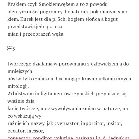
Krakiem czyli Smokiemwężem a to z powodu
identyczności pogromcy-bohatera z pokonanym smo­
kiem. Kurek jest dla p. Sch. bogiem słońca a kogut
przedstawia jedną z prze­
mian i przeobrażeń węża.
5
twórczego działania w porównaniu z człowiekiem a do
mniejszych
bóstw tylko zaliczeni być mogą z krasnoludkami innych
mitologij,
2) bóstwom indigitamentów rzymskich przypisuje się
właśnie dzia­
łanie twórcze, moc wywoływania zmian w naturze, na
co wskazują wy­
raźnie ich nazwy, jak : veruastor, inporcitor, insitor,
occator, messor,
convector, conditor, volutina, ossipaga i t. d., jednak są