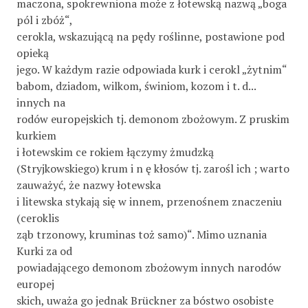
maczona, spokrewniona może z łotewską nazwą „boga
pól i zbóż“,
cerokla, wskazującą na pędy roślinne, postawione pod
opieką
jego. W każdym razie odpowiada kurk i cerokl „żytnim“
babom, dziadom, wilkom, świniom, kozom i t. d...
innych na­
rodów europejskich tj. demonom zbożowym. Z pruskim
kurkiem
i łotewskim ce rokiem łączymy żmudzką
(Stryjkowskiego) krum i n ę kłosów tj. zarośl ich ; warto
zauważyć, że nazwy łotewska
i litewska stykają się w innem, przenośnem znaczeniu
(ceroklis
ząb trzonowy, kruminas toż samo)“. Mimo uznania
Kurki za od­
powiadającego demonom zbożowym innych narodów
europej­
skich, uważa go jednak Brückner za bóstwo osobiste