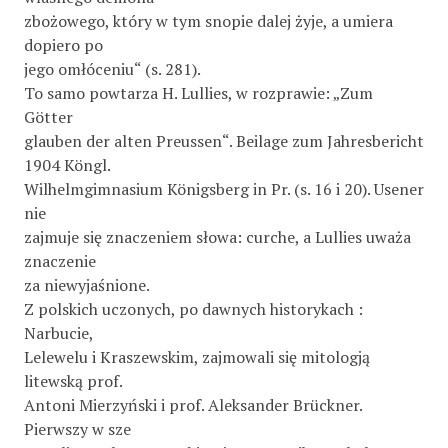
zbożowego, który w tym snopie dalej żyje, a umiera
dopiero po
jego omłóceniu“ (s. 281).
To samo powtarza H. Lullies, w rozprawie: „Zum
Götter­
glauben der alten Preussen“. Beilage zum Jahresbericht
1904 Köngl.
Wilhelmgimnasium Königsberg in Pr. (s. 16 i 20). Usener
nie
zajmuje się znaczeniem słowa: curche, a Lullies uważa
znaczenie
za niewyjaśnione.
Z polskich uczonych, po dawnych historykach :
Narbucie,
Lelewelu i Kraszewskim, zajmowali się mitologją
litewską prof.
Antoni Mierzyński i prof. Aleksander Brückner.
Pierwszy w sze­