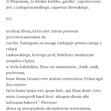
2) Wspomnę, że fińskie kurkku „gardło“, zapożyczone
jest z indogermańskiego, zapewne litewskiego.
7
urodzaj zboża, które jest zatem pewnem
przeciwstawieniem do
curche. Następnie na uwagę zasługuje pewien ustęp z
relacji
Laskowskiego, którego prof. Briickner niesłusznie
posądza o kpiny
w stylu babińskim. Pisze on mianowicie: „Smik, smik,
perlevenu,
hune deum Lituani vere araturi venerantur. Prima agri
lira vomere
facta huius ipsius est, quam huic, qui illam duxit, toto
anno transgredi haud licet, alioquin divum sibi
infensum haberet“. Pierwsze
słowa są niewątpliwie obrzędowem wezwaniem,