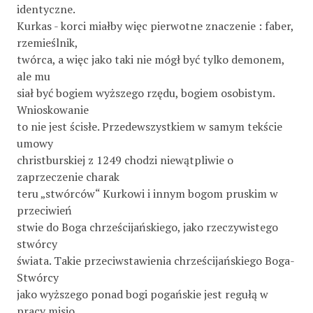
identyczne.
Kurkas - korci miałby więc pierwotne znaczenie : faber,
rzemieślnik,
twórca, a więc jako taki nie mógł być tylko demonem,
ale mu­
siał być bogiem wyższego rzędu, bogiem osobistym.
Wnioskowanie
to nie jest ścisłe. Przedewszystkiem w samym tekście
umowy
christburskiej z 1249 chodzi niewątpliwie o
zaprzeczenie charak­
teru „stwórców“ Kurkowi i innym bogom pruskim w
przeciwień­
stwie do Boga chrześcijańskiego, jako rzeczywistego
stwórcy
świata. Takie przeciwstawienia chrześcijańskiego Boga-
Stwórcy
jako wyższego ponad bogi pogańskie jest regułą w
pracy misjo­