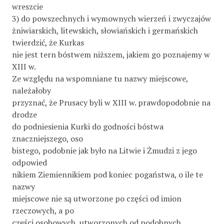
wreszcie
3) do powszechnych i wymownych wierzeń i zwyczajów
żniwiarskich, litewskich, słowiańskich i germańskich
twierdzić, że Kurkas
nie jest tern bóstwem niższem, jakiem go poznajemy w
XIII w.
Ze względu na wspomniane tu nazwy miejscowe,
należałoby
przyznać, że Prusacy byli w XIII w. prawdopodobnie na
drodze
do podniesienia Kurki do godności bóstwa
znaczniejszego, oso­
bistego, podobnie jak było na Litwie i Żmudzi z jego
odpowied­
nikiem Ziemiennikiem pod koniec pogaństwa, o ile te
nazwy
miejscowe nie są utworzone po części od imion
rzeczowych, a po
części osobowych, utworzonych od podobnych