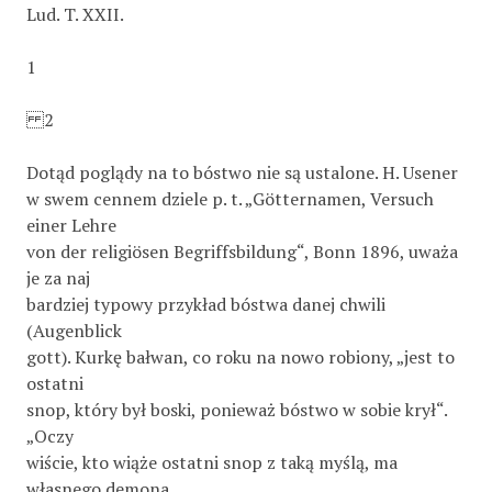
Lud. T. XXII.
1
2
Dotąd poglądy na to bóstwo nie są ustalone. H. Usener
w swem cennem dziele p. t. „Götternamen, Versuch
einer Lehre
von der religiösen Begriffsbildung“, Bonn 1896, uważa
je za naj­
bardziej typowy przykład bóstwa danej chwili
(Augenblick­
gott). Kurkę bałwan, co roku na nowo robiony, „jest to
ostatni
snop, który był boski, ponieważ bóstwo w sobie krył“.
„Oczy­
wiście, kto wiąże ostatni snop z taką myślą, ma
własnego demona