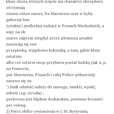
kłosy zboża, których ścięcie ma charakter obrzędowy
otrzymują
znowu różne nazwy. Na Mazowszu oraz w byłej
gubernji łom­
żyńskiej i siedleckiej tudzież w Prusach Wschodnich, a
więc na ob­
szarze zajętym niegdyś przez plemiona pruskie
nazywają się one
przepiórką, wyjątkowo kokoszką, a tam, gdzie kłosy
ostatnie,
albo też ostatni snop przybiera postać ludzką (jak n. p.
na Pomorzu,
poi. Mazowszu, Prusach i całej Polsce północnej)
nazywa się on
’) Smik odnieść należy do smengu, smekti, wpaść,
utkwić (np. strzała) ;
perlevenu jest błędem drukarskim, powinno brzmieć:
per veleną.
2) Patrz obfite zestawienia w J. St. Bystronia,