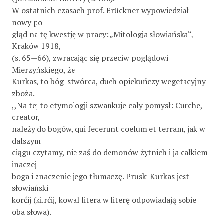
W ostatnich czasach prof. Brückner wypowiedział
nowy po­
gląd na tę kwestję w pracy: „Mitologja słowiańska“,
Kraków 1918,
(s. 65—66), zwracając się przeciw poglądowi
Mierzyńskiego, że
Kurkas, to bóg-stwórca, duch opiekuńczy wegetacyjny
zboża.
,,Na tej to etymologji szwankuje cały pomysł: Curche,
creator,
należy do bogów, qui fecerunt coelum et terram, jak w
dalszym
ciągu czytamy, nie zaś do demonów żytnich i ja całkiem
inaczej
boga i znaczenie jego tłumaczę. Pruski Kurkas jest
słowiański
korćij (ki.rćij, kowal litera w literę odpowiadają sobie
oba słowa).