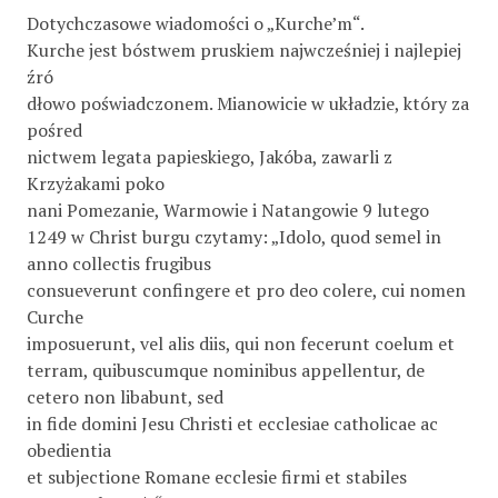
Dotychczasowe wiadomości o „Kurche’m“.
Kurche jest bóstwem pruskiem najwcześniej i najlepiej
źró­
dłowo poświadczonem. Mianowicie w układzie, który za
pośred­
nictwem legata papieskiego, Jakóba, zawarli z
Krzyżakami poko­
nani Pomezanie, Warmowie i Natangowie 9 lutego
1249 w Christ burgu czytamy: „Idolo, quod semel in
anno collectis frugibus
consueverunt confingere et pro deo colere, cui nomen
Curche
imposuerunt, vel alis diis, qui non fecerunt coelum et
terram, quibuscumque nominibus appellentur, de
cetero non libabunt, sed
in fide domini Jesu Christi et ecclesiae catholicae ac
obedientia
et subjectione Romane ecclesie firmi et stabiles