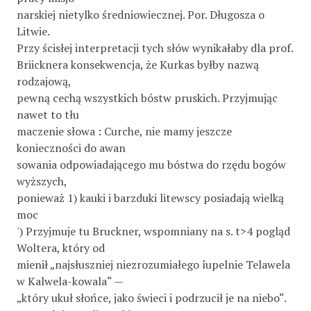
narskiej nietylko średniowiecznej. Por. Długosza o
Litwie.
Przy ścisłej interpretacji tych słów wynikałaby dla prof.
Briicknera konsekwencja, że Kurkas byłby nazwą
rodzajową,
pewną cechą wszystkich bóstw pruskich. Przyjmując
nawet to tłu­
maczenie słowa : Curche, nie mamy jeszcze
konieczności do awan­
sowania odpowiadającego mu bóstwa do rzędu bogów
wyższych,
ponieważ 1) kauki i barzduki litewscy posiadają wielką
moc
') Przyjmuje tu Bruckner, wspomniany na s. t>4 pogląd
Woltera, który od­
mienił „najsłuszniej niezrozumiałego îupelnie Telawela
w Kalwela-kowala“ —
„który ukuł słońce, jako świeci i podrzucił je na niebo“.