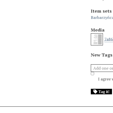
Item sets
Barbarzyńc
Media
7a86
New Tags
I agree
Tag it!