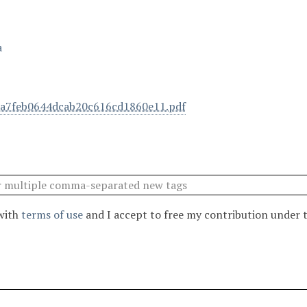
a
a7feb0644dcab20c616cd1860e11.pdf
 with
terms of use
and I accept to free my contribution under 