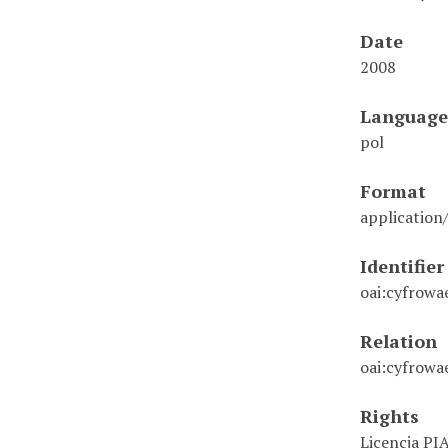
Date
2008
Language
pol
Format
application
Identifier
oai:cyfrowa
Relation
oai:cyfrowa
Rights
Licencja PI