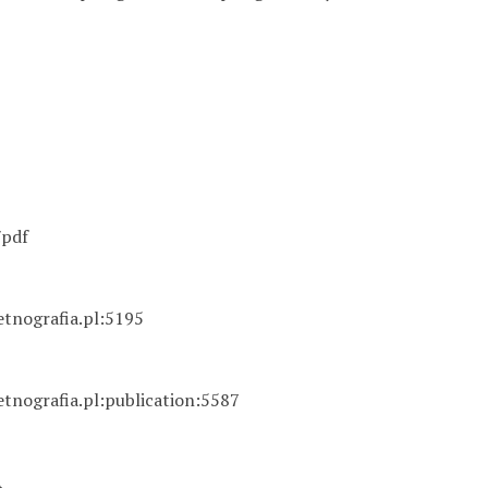
/pdf
etnografia.pl:5195
etnografia.pl:publication:5587
A