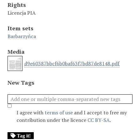
Rights
Licencja PIA
Item sets
Barbarzyńca
Media
d9e60387bbcf6b0baf63f7bd87de8148.pdf
New Tags
I agree with
terms of use
and I accept to free my
contribution under the licence
CC BY-SA
.
Tag it!