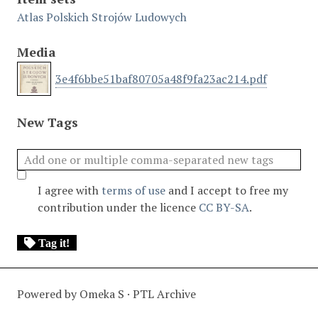
Atlas Polskich Strojów Ludowych
Media
3e4f6bbe51baf80705a48f9fa23ac214.pdf
New Tags
I agree with
terms of use
and I accept to free my
contribution under the licence
CC BY-SA
.
Tag it!
Powered by Omeka S · PTL Archive