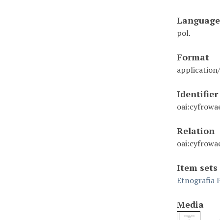
Language
pol.
Format
application
Identifier
oai:cyfrowa
Relation
oai:cyfrowa
Item sets
Etnografia 
Media