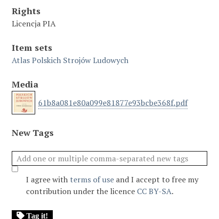
Rights
Licencja PIA
Item sets
Atlas Polskich Strojów Ludowych
Media
61b8a081e80a099e81877e93bcbe368f.pdf
New Tags
I agree with
terms of use
and I accept to free my
contribution under the licence
CC BY-SA
.
Tag it!