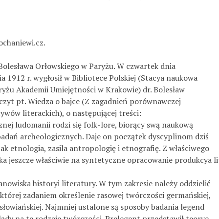
ochaniewi.cz.
Bolesława Orłowskiego w Paryżu. W czwartek dnia
a 1912 r. wygłosił w Bibliotece Polskiej (Stacya naukowa
ryżu Akademii Umiejętności w Krakowie) dr. Bolesław
czyt pt. Wiedza o bajce (Z zagadnień porównawczej
ywów literackich), o następującej treści:
nej ludomanii rodzi się folk-lore, biorący swą naukową
adań archeologicznych. Daje on początek dyscyplinom dziś
ak etnologia, zasila antropologię i etnografię. Z właściwego
eka jeszcze właściwie na syntetyczne opracowanie produkcya li
tanowiska historyi literatury. W tym zakresie należy oddzielić
 której zadaniem określenie rasowej twórczości germańskiej,
słowiańskiej. Najmniej ustalone są sposoby badania legend
glądy na te rodzaje twórczości. Prelegent przedstawił teorye