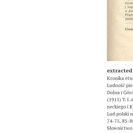
extracted
Kronika etn
Ludność pie
Dolna i Górn
(1911) T. I.
neckiego i K
Lud polski n
74-75, 85-8
Słownictwo n