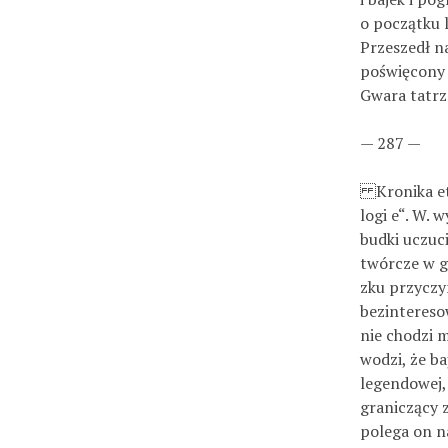
o początku 
Przeszedł n
poświęcony 
Gwara tatrz
— 287 —
Kronika et
logi e“. W. 
budki uczuci
twórcze w g
zku przyczy
bezinteres
nie chodzi m
wodzi, że b
legendowej, 
graniczący z
polega on n