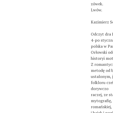
zówek.
Lwów.
Kazimierz S
Odczyt dra 
4-po styczni
polska w Pa
Orłowski od
historyi mot
Z romantycz
metodę od b
ustalonym, j
folkloru cz
dorywczo
raczej, ze s
mytografię,
romańskiej, 
i bajek i po