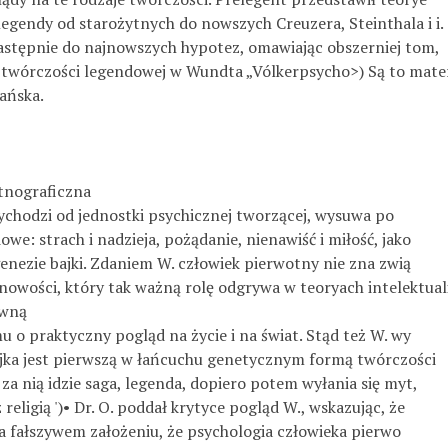
legendy od starożytnych do nowszych Creuzera, Steinthala i i.
astępnie do najnowszych hypotez, omawiając obszerniej tom,
twórczości legendowej w Wundta „Vólkerpsycho>) Są to materya
ańska.
nograficzna
wychodzi od jednostki psychicznej tworzącej, wysuwa po­
owe: strach i nadzieja, pożądanie, nienawiść i miłość, jako
enezie bajki. Zdaniem W. człowiek pierwotny nie zna zwią­
nowości, który tak ważną rolę odgrywa w teoryach intelektual
owną
u o praktyczny pogląd na życie i na świat. Stąd też W. wy­
ajka jest pierwszą w łańcuchu genetycznym formą twórczości
za nią idzie saga, legenda, dopiero potem wyłania się myt,
 religią ')• Dr. O. poddał krytyce pogląd W., wskazując, że
a fałszywem założeniu, że psychologia człowieka pierwo­