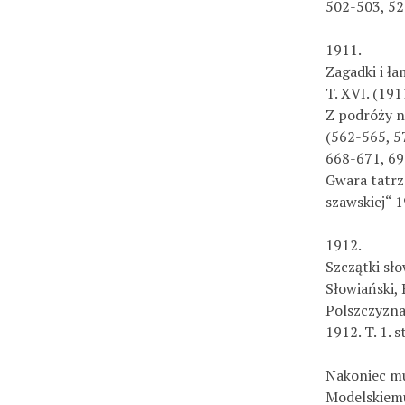
502-503, 52
1911.
Zagadki i ła
T. XVI. (1911
Z podróży na
(562-565, 5
668-671, 6
Gwara tatrza
szawskiej“ 1
1912.
Szczątki sło
Słowiański, R
Polszczyzna
1912. T. 1. s
Nakoniec mu
Modelskiemu