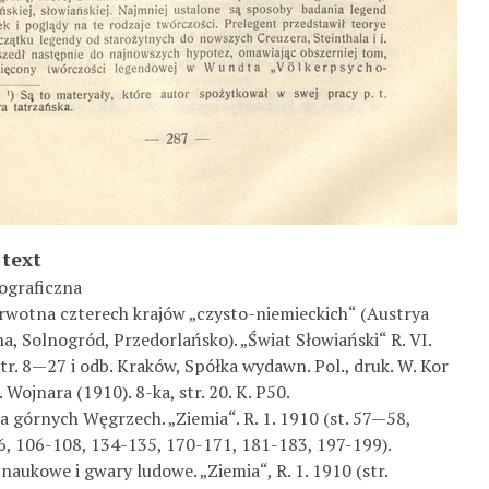
 text
ograficzna
rwotna czterech krajów „czysto-niemieckich“ (Austrya
a, Solnogród, Przedorlańsko). „Świat Słowiański“ R. VI.
 str. 8—27 i odb. Kraków, Spółka wydawn. Pol., druk. W. Kor­
. Wojnara (1910). 8-ka, str. 20. K. P50.
a górnych Węgrzech. „Ziemia“. R. 1. 1910 (st. 57—58,
6, 106-108, 134-135, 170-171, 181-183, 197-199).
aukowe i gwary ludowe. „Ziemia“, R. 1. 1910 (str.