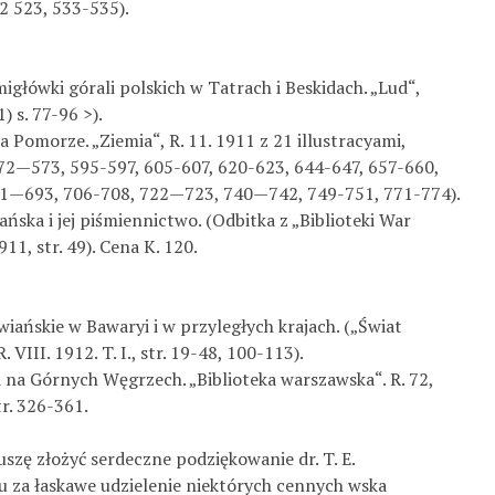
2 523, 533-535).
migłówki górali polskich w Tatrach i Beskidach. „Lud“,
) s. 77-96 >).
 Pomorze. „Ziemia“, R. 11. 1911 z 21 illustracyami,
72—573, 595-597, 605-607, 620-623, 644-647, 657-660,
91—693, 706-708, 722—723, 740—742, 749-751, 771-774).
ńska i jej piśmiennictwo. (Odbitka z „Biblioteki War­
911, str. 49). Cena K. 120.
wiańskie w Bawaryi i w przyległych krajach. („Świat
. VIII. 1912. T. I., str. 19-48, 100-113).
 na Górnych Węgrzech. „Biblioteka warszawska“. R. 72,
tr. 326-361.
szę złożyć serdeczne podziękowanie dr. T. E.
 za łaskawe udzielenie niektórych cennych wska­