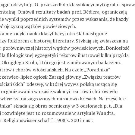
ągu odczytu p. O. przeszedł do klasyfikacyi mytografii i spraw
entalną. Omówił rezultaty badań prof. Bédiera, ograniczają­
ie wyniki poprzednich systemów przez wskazania, że każdy
yć ojczyzną wątków powieściowych.
a metodyki nauk i klasyfikacyi określał następnie
zy folklorem a historyą literatury. Stykają się zwłaszcza na
zw. porównawczej historyi wątków powieściowych. Doniosłość
la filologicznej egzegetyki tekstów ilustrował kilku przykła­
u Okrągłego Stołu, którego jest zamiłowanym badaczem.
atrów i chórów włościańskich. Na czele „Poradnika“
 czerwiec-lipiec ogłosił Zarząd główny „Związku teatrów
ościańskich“ odezwę, w której wzywa polską uczącą się
 organizowania w czasie wakacyi teatrów i chórów wło­
zwłaszcza na zagrożonych narodowo kresach. Na część lite­
nika“ składa się obraz sceniczny w 3 odsłonach p. t. „Dla
ej rozwinięte jest to rozumowanie w artykule Wundta,
r Religionswissenschaft“ 1908 s. 200 i nast.