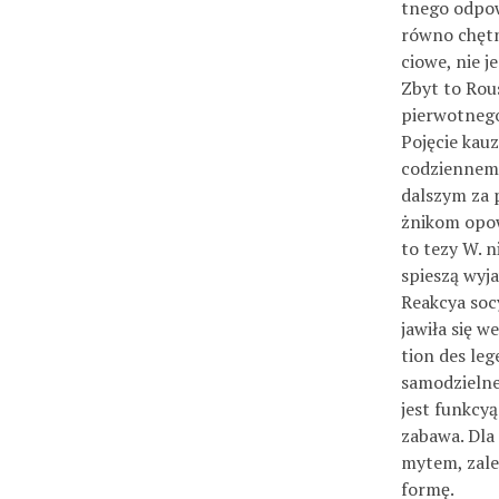
tnego odpow
równo chętni
ciowe, nie 
Zbyt to Rou
pierwotneg
Pojęcie kau
codziennem
dalszym za p
żnikom opowi
to tezy W. n
spieszą wyj
Reakcya soc
jawiła się w
tion des leg
samodzielnej
jest funkcy
zabawa. Dla
mytem, zale
formę.