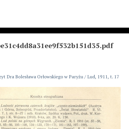
be31c4dd8a31ee9f532b151d35.pdf
yt Dra Bolesława Orłowskiego w Paryżu / Lud, 1911, t. 17