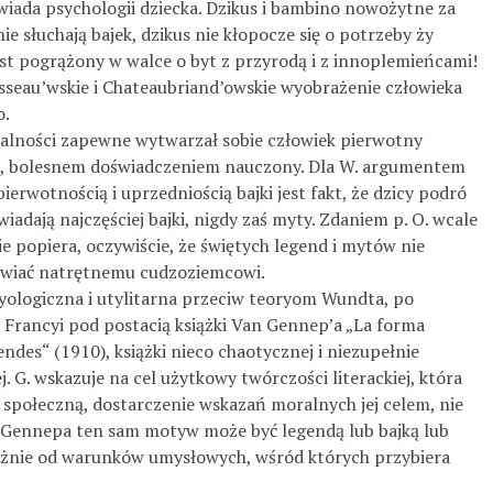
iada psychologii dziecka. Dzikus i bambino nowożytne za­
e słuchają bajek, dzikus nie kłopocze się o potrzeby ży­
jest pogrążony w walce o byt z przyrodą i z innoplemieńcami!
sseau’wskie i Chateaubriand’owskie wyobrażenie człowieka
o.
zalności zapewne wytwarzał sobie człowiek pierwotny
, bolesnem doświadczeniem nauczony. Dla W. argumentem
ierwotnością i uprzedniością bajki jest fakt, że dzicy podró­
adają najczęściej bajki, nigdy zaś myty. Zdaniem p. O. wcale
ie popiera, oczywiście, że świętych legend i mytów nie
awiać natrętnemu cudzoziemcowi.
yologiczna i utylitarna przeciw teoryom Wundta, po­
e Francyi pod postacią książki Van Gennep’a „La forma­
endes“ (1910), książki nieco chaotycznej i niezupełnie
. G. wskazuje na cel użytkowy twórczości literackiej, która
ą społeczną, dostarczenie wskazań moralnych jej celem, nie
 Gennepa ten sam motyw może być legendą lub bajką lub
żnie od warunków umysłowych, wśród których przybiera