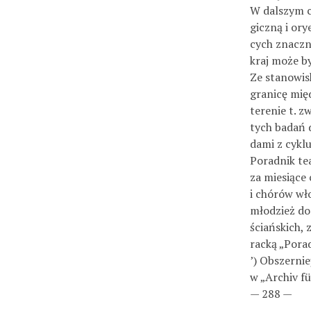
W dalszym ci
giczną i ory
cych znaczn
kraj może b
Ze stanowisk
granicę międ
terenie t. 
tych badań d
dami z cykl
Poradnik te
za miesiące
i chórów wł
młodzież do
ściańskich, 
racką „Porad
’) Obszerni
w „Archiv fü
— 288 —