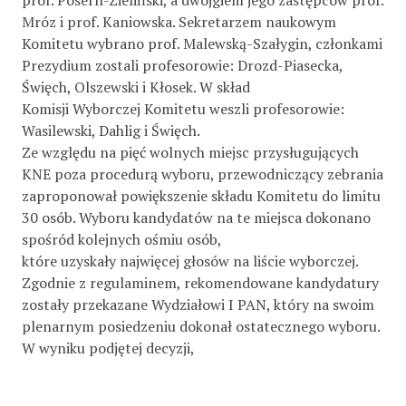
prof. Posern-Zieliński, a dwojgiem jego zastępców prof.
Mróz i prof. Kaniowska. Sekretarzem naukowym
Komitetu wybrano prof. Malewską-Szałygin, członkami
Prezydium zostali profesorowie: Drozd-Piasecka,
Święch, Olszewski i Kłosek. W skład
Komisji Wyborczej Komitetu weszli profesorowie:
Wasilewski, Dahlig i Święch.
Ze względu na pięć wolnych miejsc przysługujących
KNE poza procedurą wyboru, przewodniczący zebrania
zaproponował powiększenie składu Komitetu do limitu
30 osób. Wyboru kandydatów na te miejsca dokonano
spośród kolejnych ośmiu osób,
które uzyskały najwięcej głosów na liście wyborczej.
Zgodnie z regulaminem, rekomendowane kandydatury
zostały przekazane Wydziałowi I PAN, który na swoim
plenarnym posiedzeniu dokonał ostatecznego wyboru.
W wyniku podjętej decyzji,