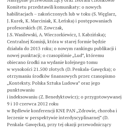
Następnie przewodniczący oraz zebrani członkowie
Komitetu przedstawili komunikaty: o nowych
habilitacjach – zakończonych lub w toku (S. Węglarz,
J. Kurek, K. Marciniak, K. Łeńska) i postępowaniach
profesorskich (H. Zowczak,
J.S. Wasilewski, A. Wieczorkiewicz, I. Kabzińska);
Centralnej Komisji, która w starej formie będzie
działała do 2013 roku; o nowym rankingu publikacji i
nowej punktacji; o czasopiśmie „Lud”, któremu
obiecano środki na wydanie kolejnego tomu
w wysokości 21.500 złotych (D. Penkala-Gawęcka); o
otrzymaniu środków ﬁnansowych przez czasopismo
„Konteksty. Polska Sztuka Ludowa” oraz jego
punktowaniu
i indeksowaniu (Z. Benedyktowicz); o przygotowywanej
9 i 10 czerwca 2012 roku
w Będlewie konferencji KNE PAN „Zdrowie, choroba i
leczenie w perspektywie interdyscyplinarnej” (D.
Penkala-Gawęcka), przy tej okazji przewodniczący