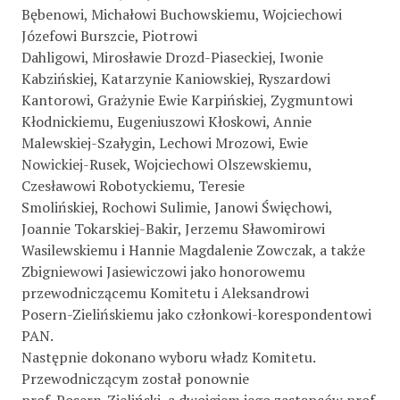
Bębenowi, Michałowi Buchowskiemu, Wojciechowi
Józefowi Burszcie, Piotrowi
Dahligowi, Mirosławie Drozd-Piaseckiej, Iwonie
Kabzińskiej, Katarzynie Kaniowskiej, Ryszardowi
Kantorowi, Grażynie Ewie Karpińskiej, Zygmuntowi
Kłodnickiemu, Eugeniuszowi Kłoskowi, Annie
Malewskiej-Szałygin, Lechowi Mrozowi, Ewie
Nowickiej-Rusek, Wojciechowi Olszewskiemu,
Czesławowi Robotyckiemu, Teresie
Smolińskiej, Rochowi Sulimie, Janowi Święchowi,
Joannie Tokarskiej-Bakir, Jerzemu Sławomirowi
Wasilewskiemu i Hannie Magdalenie Zowczak, a także
Zbigniewowi Jasiewiczowi jako honorowemu
przewodniczącemu Komitetu i Aleksandrowi
Posern-Zielińskiemu jako członkowi-korespondentowi
PAN.
Następnie dokonano wyboru władz Komitetu.
Przewodniczącym został ponownie