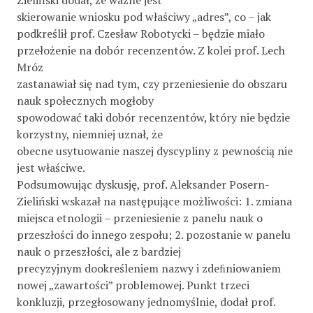
Zieliński dodał, że ważne jest
skierowanie wniosku pod właściwy „adres”, co – jak
podkreślił prof. Czesław Robotycki – będzie miało
przełożenie na dobór recenzentów. Z kolei prof. Lech
Mróz
zastanawiał się nad tym, czy przeniesienie do obszaru
nauk społecznych mogłoby
spowodować taki dobór recenzentów, który nie będzie
korzystny, niemniej uznał, że
obecne usytuowanie naszej dyscypliny z pewnością nie
jest właściwe.
Podsumowując dyskusję, prof. Aleksander Posern-
Zieliński wskazał na następujące możliwości: 1. zmiana
miejsca etnologii – przeniesienie z panelu nauk o
przeszłości do innego zespołu; 2. pozostanie w panelu
nauk o przeszłości, ale z bardziej
precyzyjnym dookreśleniem nazwy i zdeﬁniowaniem
nowej „zawartości” problemowej. Punkt trzeci
konkluzji, przegłosowany jednomyślnie, dodał prof.