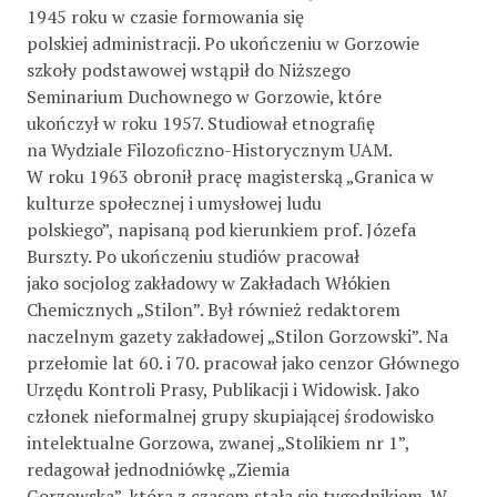
1945 roku w czasie formowania się
polskiej administracji. Po ukończeniu w Gorzowie
szkoły podstawowej wstąpił do Niższego
Seminarium Duchownego w Gorzowie, które
ukończył w roku 1957. Studiował etnograﬁę
na Wydziale Filozoﬁczno-Historycznym UAM.
W roku 1963 obronił pracę magisterską „Granica w
kulturze społecznej i umysłowej ludu
polskiego”, napisaną pod kierunkiem prof. Józefa
Burszty. Po ukończeniu studiów pracował
jako socjolog zakładowy w Zakładach Włókien
Chemicznych „Stilon”. Był również redaktorem
naczelnym gazety zakładowej „Stilon Gorzowski”. Na
przełomie lat 60. i 70. pracował jako cenzor Głównego
Urzędu Kontroli Prasy, Publikacji i Widowisk. Jako
członek nieformalnej grupy skupiającej środowisko
intelektualne Gorzowa, zwanej „Stolikiem nr 1”,
redagował jednodniówkę „Ziemia
Gorzowska”, która z czasem stała się tygodnikiem. W