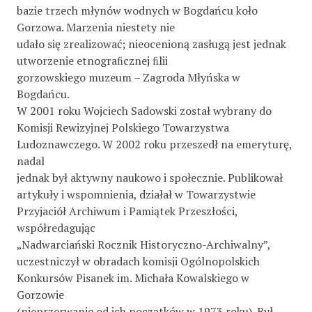
bazie trzech młynów wodnych w Bogdańcu koło
Gorzowa. Marzenia niestety nie
udało się zrealizować; nieocenioną zasługą jest jednak
utworzenie etnograﬁcznej ﬁlii
gorzowskiego muzeum – Zagroda Młyńska w
Bogdańcu.
W 2001 roku Wojciech Sadowski został wybrany do
Komisji Rewizyjnej Polskiego Towarzystwa
Ludoznawczego. W 2002 roku przeszedł na emeryturę,
nadal
jednak był aktywny naukowo i społecznie. Publikował
artykuły i wspomnienia, działał w Towarzystwie
Przyjaciół Archiwum i Pamiątek Przeszłości,
współredagując
„Nadwarciański Rocznik Historyczno-Archiwalny”,
uczestniczył w obradach komisji Ogólnopolskich
Konkursów Pisanek im. Michała Kowalskiego w
Gorzowie
(nieprzerwanie od ich początków w 1973 roku). Był