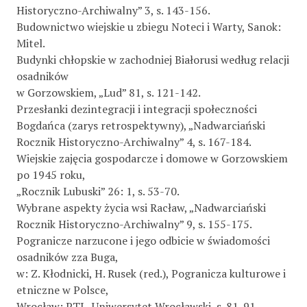
Historyczno-Archiwalny” 3, s. 143-156.
Budownictwo wiejskie u zbiegu Noteci i Warty, Sanok:
Mitel.
Budynki chłopskie w zachodniej Białorusi według relacji
osadników
w Gorzowskiem, „Lud” 81, s. 121-142.
Przesłanki dezintegracji i integracji społeczności
Bogdańca (zarys retrospektywny), „Nadwarciański
Rocznik Historyczno-Archiwalny” 4, s. 167-184.
Wiejskie zajęcia gospodarcze i domowe w Gorzowskiem
po 1945 roku,
„Rocznik Lubuski” 26: 1, s. 53-70.
Wybrane aspekty życia wsi Racław, „Nadwarciański
Rocznik Historyczno-Archiwalny” 9, s. 155-175.
Pogranicze narzucone i jego odbicie w świadomości
osadników zza Buga,
w: Z. Kłodnicki, H. Rusek (red.), Pogranicza kulturowe i
etniczne w Polsce,
Wrocław: PTL, Uniwersytet Wrocławski, s. 81-91.