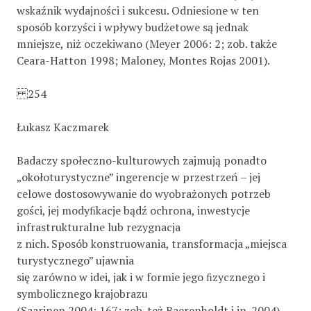
wskaźnik wydajności i sukcesu. Odniesione w ten
sposób korzyści i wpływy budżetowe są jednak
mniejsze, niż oczekiwano (Meyer 2006: 2; zob. także
Ceara-Hatton 1998; Maloney, Montes Rojas 2001).
254
Łukasz Kaczmarek
Badaczy społeczno-kulturowych zajmują ponadto
„okołoturystyczne” ingerencje w przestrzeń – jej
celowe dostosowywanie do wyobrażonych potrzeb
gości, jej modyﬁkacje bądź ochrona, inwestycje
infrastrukturalne lub rezygnacja
z nich. Sposób konstruowania, transformacja „miejsca
turystycznego” ujawnia
się zarówno w idei, jak i w formie jego ﬁzycznego i
symbolicznego krajobrazu
(Saarinen 2004: 167; zob. też Baerenholdt i in. 2004).