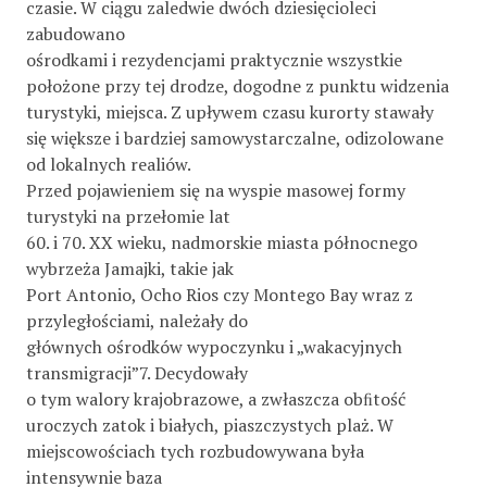
czasie. W ciągu zaledwie dwóch dziesięcioleci
zabudowano
ośrodkami i rezydencjami praktycznie wszystkie
położone przy tej drodze, dogodne z punktu widzenia
turystyki, miejsca. Z upływem czasu kurorty stawały
się większe i bardziej samowystarczalne, odizolowane
od lokalnych realiów.
Przed pojawieniem się na wyspie masowej formy
turystyki na przełomie lat
60. i 70. XX wieku, nadmorskie miasta północnego
wybrzeża Jamajki, takie jak
Port Antonio, Ocho Rios czy Montego Bay wraz z
przyległościami, należały do
głównych ośrodków wypoczynku i „wakacyjnych
transmigracji”7. Decydowały
o tym walory krajobrazowe, a zwłaszcza obﬁtość
uroczych zatok i białych, piaszczystych plaż. W
miejscowościach tych rozbudowywana była
intensywnie baza