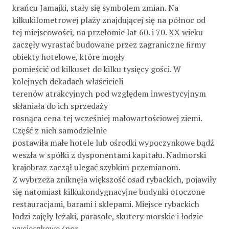
krańcu Jamajki, stały się symbolem zmian. Na
kilkukilometrowej plaży znajdującej się na północ od
tej miejscowości, na przełomie lat 60. i 70. XX wieku
zaczęły wyrastać budowane przez zagraniczne ﬁrmy
obiekty hotelowe, które mogły
pomieścić od kilkuset do kilku tysięcy gości. W
kolejnych dekadach właścicieli
terenów atrakcyjnych pod względem inwestycyjnym
skłaniała do ich sprzedaży
rosnąca cena tej wcześniej małowartościowej ziemi.
Część z nich samodzielnie
postawiła małe hotele lub ośrodki wypoczynkowe bądź
weszła w spółki z dysponentami kapitału. Nadmorski
krajobraz zaczął ulegać szybkim przemianom.
Z wybrzeża zniknęła większość osad rybackich, pojawiły
się natomiast kilkukondygnacyjne budynki otoczone
restauracjami, barami i sklepami. Miejsce rybackich
łodzi zajęły leżaki, parasole, skutery morskie i łodzie
wycieczkowe (por.