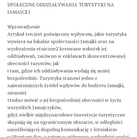
SPOŁECZNE ODDZIAŁYWANIA TURYSTYKI NA
JAMAJCE1
Wprowadzenie
Artykuł ten jest poświęcony wpływom, jakie turystyka
wywiera na lokalne społeczności Jamajki oraz na
wyobrażenia etniczne2 kreowane wskutek jej
oddziaływań, zarówno w enklawach skoncentrowanej
obecności turystów, jak
i tam, gdzie ich oddziaływania wydają się mniej
bezpośrednie. Turystyka stanowi jedno z
najważniejszych źródeł wpływów do budżetu Jamajki,
niemniej
trudno mówić o jej bezpośredniej obecności w życiu
wszystkich Jamajczyków,
gdyż wielkie międzynarodowe inwestycje turystyczne
skupiają się na ograniczonym obszarze, w odległości
umożliwiającej dogodną komunikację z lotniskiem
w Montego Bay, a zatem w północno-zachodniej części