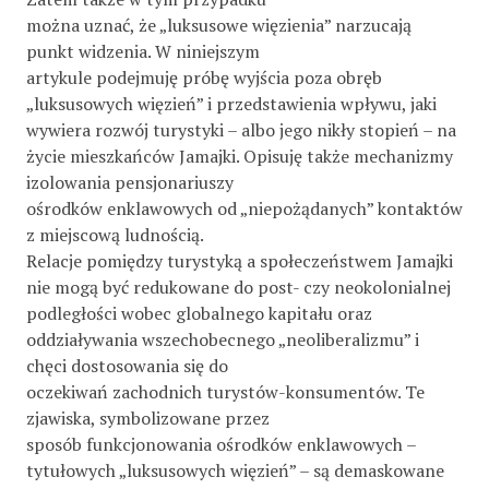
można uznać, że „luksusowe więzienia” narzucają
punkt widzenia. W niniejszym
artykule podejmuję próbę wyjścia poza obręb
„luksusowych więzień” i przedstawienia wpływu, jaki
wywiera rozwój turystyki – albo jego nikły stopień – na
życie mieszkańców Jamajki. Opisuję także mechanizmy
izolowania pensjonariuszy
ośrodków enklawowych od „niepożądanych” kontaktów
z miejscową ludnością.
Relacje pomiędzy turystyką a społeczeństwem Jamajki
nie mogą być redukowane do post- czy neokolonialnej
podległości wobec globalnego kapitału oraz
oddziaływania wszechobecnego „neoliberalizmu” i
chęci dostosowania się do
oczekiwań zachodnich turystów-konsumentów. Te
zjawiska, symbolizowane przez
sposób funkcjonowania ośrodków enklawowych –
tytułowych „luksusowych więzień” – są demaskowane