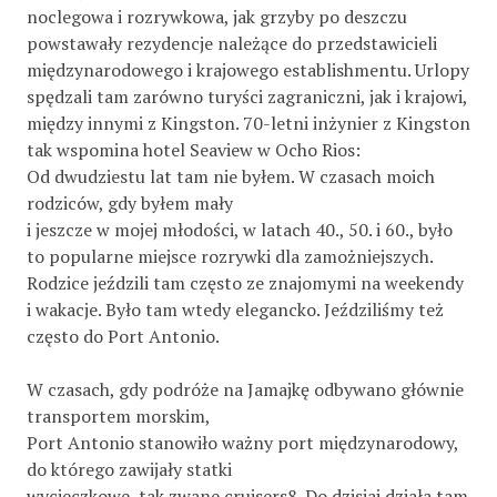
noclegowa i rozrywkowa, jak grzyby po deszczu
powstawały rezydencje należące do przedstawicieli
międzynarodowego i krajowego establishmentu. Urlopy
spędzali tam zarówno turyści zagraniczni, jak i krajowi,
między innymi z Kingston. 70-letni inżynier z Kingston
tak wspomina hotel Seaview w Ocho Rios:
Od dwudziestu lat tam nie byłem. W czasach moich
rodziców, gdy byłem mały
i jeszcze w mojej młodości, w latach 40., 50. i 60., było
to popularne miejsce rozrywki dla zamożniejszych.
Rodzice jeździli tam często ze znajomymi na weekendy
i wakacje. Było tam wtedy elegancko. Jeździliśmy też
często do Port Antonio.
W czasach, gdy podróże na Jamajkę odbywano głównie
transportem morskim,
Port Antonio stanowiło ważny port międzynarodowy,
do którego zawijały statki
wycieczkowe, tak zwane cruisers8. Do dzisiaj działa tam