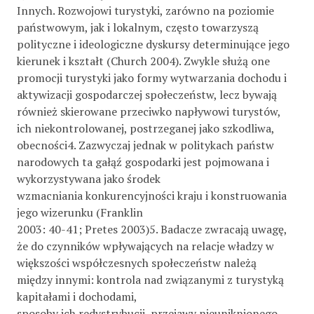
Innych. Rozwojowi turystyki, zarówno na poziomie
państwowym, jak i lokalnym, często towarzyszą
polityczne i ideologiczne dyskursy determinujące jego
kierunek i kształt (Church 2004). Zwykle służą one
promocji turystyki jako formy wytwarzania dochodu i
aktywizacji gospodarczej społeczeństw, lecz bywają
również skierowane przeciwko napływowi turystów,
ich niekontrolowanej, postrzeganej jako szkodliwa,
obecności4. Zazwyczaj jednak w politykach państw
narodowych ta gałąź gospodarki jest pojmowana i
wykorzystywana jako środek
wzmacniania konkurencyjności kraju i konstruowania
jego wizerunku (Franklin
2003: 40-41; Pretes 2003)5. Badacze zwracają uwagę,
że do czynników wpływających na relacje władzy w
większości współczesnych społeczeństw należą
między innymi: kontrola nad związanymi z turystyką
kapitałami i dochodami,
sposoby ich redystrybucji, przejawy nieuniknionego