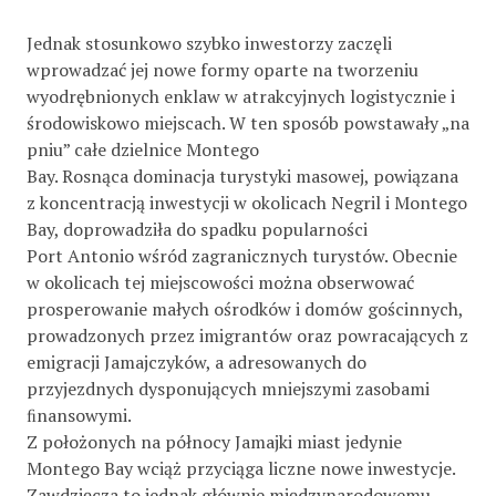
Jednak stosunkowo szybko inwestorzy zaczęli
wprowadzać jej nowe formy oparte na tworzeniu
wyodrębnionych enklaw w atrakcyjnych logistycznie i
środowiskowo miejscach. W ten sposób powstawały „na
pniu” całe dzielnice Montego
Bay. Rosnąca dominacja turystyki masowej, powiązana
z koncentracją inwestycji w okolicach Negril i Montego
Bay, doprowadziła do spadku popularności
Port Antonio wśród zagranicznych turystów. Obecnie
w okolicach tej miejscowości można obserwować
prosperowanie małych ośrodków i domów gościnnych,
prowadzonych przez imigrantów oraz powracających z
emigracji Jamajczyków, a adresowanych do
przyjezdnych dysponujących mniejszymi zasobami
ﬁnansowymi.
Z położonych na północy Jamajki miast jedynie
Montego Bay wciąż przyciąga liczne nowe inwestycje.
Zawdzięcza to jednak głównie międzynarodowemu