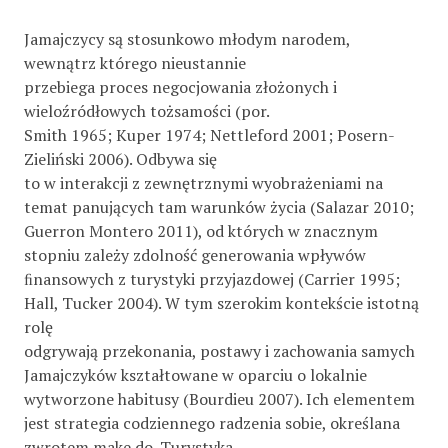
Jamajczycy są stosunkowo młodym narodem,
wewnątrz którego nieustannie
przebiega proces negocjowania złożonych i
wieloźródłowych tożsamości (por.
Smith 1965; Kuper 1974; Nettleford 2001; Posern-
Zieliński 2006). Odbywa się
to w interakcji z zewnętrznymi wyobrażeniami na
temat panujących tam warunków życia (Salazar 2010;
Guerron Montero 2011), od których w znacznym
stopniu zależy zdolność generowania wpływów
ﬁnansowych z turystyki przyjazdowej (Carrier 1995;
Hall, Tucker 2004). W tym szerokim kontekście istotną
rolę
odgrywają przekonania, postawy i zachowania samych
Jamajczyków kształtowane w oparciu o lokalnie
wytworzone habitusy (Bourdieu 2007). Ich elementem
jest strategia codziennego radzenia sobie, określana
zwrotem make do. Turystyka