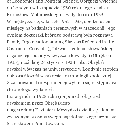
of Economics and Political Science. Obrębski wyjechał
do Londynu w listopadzie 1930 roku; jego studia u
Bronisława Malinowskiego trwały do roku 1933.
W międzyczasie, w latach 1932-1933, spędził osiem
miesięcy na badaniach terenowych w Macedonii. Jego
dyplom doktorski, którego podstawą była rozprawa
Family Organisation among Slavs as Reﬂected in the
Custom of Couvade („Odzwierciedlenie słowiańskiej
organizacji rodziny w zwyczaju kuwady”) (Obrębski
1933), nosi datę 24 stycznia 1934 roku. Obrębski
uzyskał wówczas na uniwersytecie w Londynie stopień
doktora ﬁlozoﬁi w zakresie antropologii społecznej.
Z zachowanej korespondencji wyłania się następująca
chronologia wydarzeń.
Już w grudniu 1928 roku (na ponad rok przed
uzyskaniem przez Obrębskiego
magisterium) Kazimierz Moszyński dzielił się planami
związanymi z osobą swego najzdolniejszego ucznia ze
Stanisławem Poniatowskim: