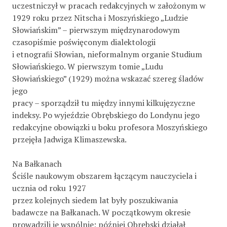
uczestniczył w pracach redakcyjnych w założonym w
1929 roku przez Nitscha i Moszyńskiego „Ludzie
Słowiańskim” – pierwszym międzynarodowym
czasopiśmie poświęconym dialektologii
i etnograﬁi Słowian, nieformalnym organie Studium
Słowiańskiego. W pierwszym tomie „Ludu
Słowiańskiego” (1929) można wskazać szereg śladów
jego
pracy – sporządził tu między innymi kilkujęzyczne
indeksy. Po wyjeździe Obrębskiego do Londynu jego
redakcyjne obowiązki u boku profesora Moszyńskiego
przejęła Jadwiga Klimaszewska.
Na Bałkanach
Ściśle naukowym obszarem łączącym nauczyciela i
ucznia od roku 1927
przez kolejnych siedem lat były poszukiwania
badawcze na Bałkanach. W początkowym okresie
prowadzili je wspólnie; później Obrębski działał