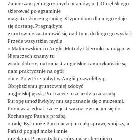
Zamierzam jednego z mych uczniów, p. J. Obrębskiego
skierować po egzaminie
magisterskim za granicę. Stypendium dla niego zdaje
się dostanę. Pragnąłbym
gruntownie zastanowić się nad tym, do kogo go wysłać.
Przede wszystkim myślę
o Malinowskim i o Anglii. Metody i kierunki panujące w
Niemczech znamy tu
wcale dobrze, natomiast angielskie i amerykańskie są
nam praktycznie na ogół
obce. Po wtóre pobyt w Anglii pozwoliłby p.
Obrębskiemu gruntowniej zdobyć
ang[ielski] język. Po trzecie przejazdy przez całą
Europę umożliwiłyby mu zapoznanie się z muzeami.
Ponieważ jednak rzecz jest ważna, zwracam się do
Kochanego Pana z prośbą
o radę. Być może Pan inaczej na całą sprawę spojrzy, a
Pański pogląd może i mnie
przekona. Proszę tylko z góry najserdeczniej o