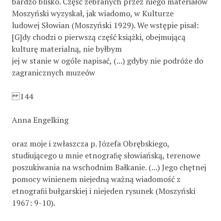
bardzo blisko. Część zebranych przez niego materiałów
Moszyński wyzyskał, jak wiadomo, w Kulturze
ludowej Słowian (Moszyński 1929). We wstępie pisał:
[G]dy chodzi o pierwszą część książki, obejmującą
kulturę materialną, nie byłbym
jej w stanie w ogóle napisać, (...) gdyby nie podróże do
zagranicznych muzeów
144
Anna Engelking
oraz moje i zwłaszcza p. Józefa Obrębskiego,
studiującego u mnie etnograﬁę słowiańską, terenowe
poszukiwania na wschodnim Bałkanie. (...) Jego chętnej
pomocy winienem niejedną ważną wiadomość z
etnograﬁi bułgarskiej i niejeden rysunek (Moszyński
1967: 9-10).