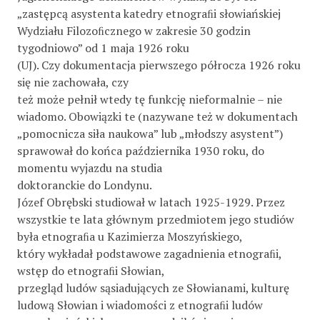
„zastępcą asystenta katedry etnograﬁi słowiańskiej
Wydziału Filozoﬁcznego w zakresie 30 godzin
tygodniowo” od 1 maja 1926 roku
(UJ). Czy dokumentacja pierwszego półrocza 1926 roku
się nie zachowała, czy
też może pełnił wtedy tę funkcję nieformalnie – nie
wiadomo. Obowiązki te (nazywane też w dokumentach
„pomocnicza siła naukowa” lub „młodszy asystent”)
sprawował do końca października 1930 roku, do
momentu wyjazdu na studia
doktoranckie do Londynu.
Józef Obrębski studiował w latach 1925-1929. Przez
wszystkie te lata głównym przedmiotem jego studiów
była etnograﬁa u Kazimierza Moszyńskiego,
który wykładał podstawowe zagadnienia etnograﬁi,
wstęp do etnograﬁi Słowian,
przegląd ludów sąsiadujących ze Słowianami, kulturę
ludową Słowian i wiadomości z etnograﬁi ludów