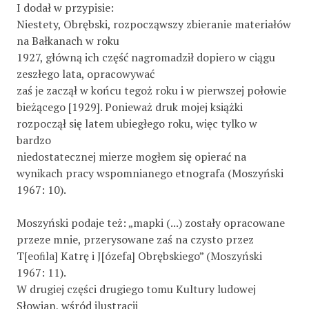
I dodał w przypisie:
Niestety, Obrębski, rozpocząwszy zbieranie materiałów
na Bałkanach w roku
1927, główną ich część nagromadził dopiero w ciągu
zeszłego lata, opracowywać
zaś je zaczął w końcu tegoż roku i w pierwszej połowie
bieżącego [1929]. Ponieważ druk mojej książki
rozpoczął się latem ubiegłego roku, więc tylko w
bardzo
niedostatecznej mierze mogłem się opierać na
wynikach pracy wspomnianego etnografa (Moszyński
1967: 10).
Moszyński podaje też: „mapki (...) zostały opracowane
przeze mnie, przerysowane zaś na czysto przez
T[eoﬁla] Katrę i J[ózefa] Obrębskiego” (Moszyński
1967: 11).
W drugiej części drugiego tomu Kultury ludowej
Słowian, wśród ilustracji