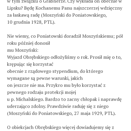
w tym związku o Gräbnerze. Czy wykłada on obecnie w
Lipsku? Będę Kochanemu Panu najszczerzej wdzięczny
za łaskawą radę (Moszyński do Poniatowskiego,
10 grudnia 1928, PTL).
Nie wiemy, co Poniatowski doradził Moszyńskiemu; pół
roku później donosił
mu Moszyński:
Wyjazd Obrębskiego odłożyliśmy o rok. Prosił mię o to,
krępując się korzystać
obecnie z rządowego stypendium, do którego
wymagane są pewne warunki, jakich
on jeszcze nie ma. Przykro mu było korzystać z
pewnego rodzaju protekcji mojej
u p. Michalskiego. Bardzo to zacny chłopak i naprawdę
uderzająco zdolny. Prawdziwie raduję się z niego
(Moszyński do Poniatowskiego, 27 maja 1929, PTL).
O obiekcjach Obrębskiego więcej dowiadujemy się z