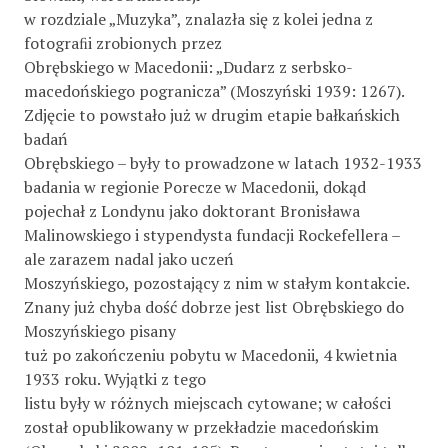
w rozdziale „Muzyka”, znalazła się z kolei jedna z
fotograﬁi zrobionych przez
Obrębskiego w Macedonii: „Dudarz z serbsko-
macedońskiego pogranicza” (Moszyński 1939: 1267).
Zdjęcie to powstało już w drugim etapie bałkańskich
badań
Obrębskiego – były to prowadzone w latach 1932-1933
badania w regionie Porecze w Macedonii, dokąd
pojechał z Londynu jako doktorant Bronisława
Malinowskiego i stypendysta fundacji Rockefellera –
ale zarazem nadal jako uczeń
Moszyńskiego, pozostający z nim w stałym kontakcie.
Znany już chyba dość dobrze jest list Obrębskiego do
Moszyńskiego pisany
tuż po zakończeniu pobytu w Macedonii, 4 kwietnia
1933 roku. Wyjątki z tego
listu były w różnych miejscach cytowane; w całości
został opublikowany w przekładzie macedońskim