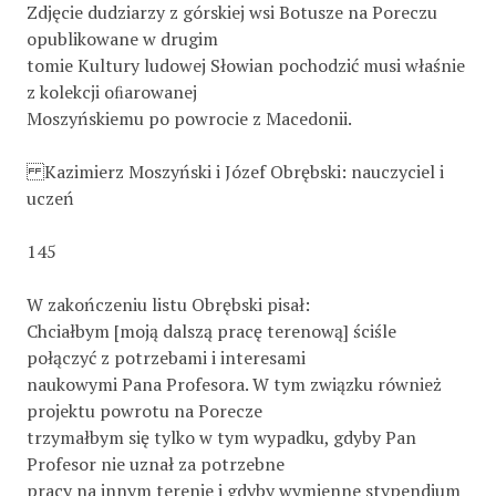
Zdjęcie dudziarzy z górskiej wsi Botusze na Poreczu
opublikowane w drugim
tomie Kultury ludowej Słowian pochodzić musi właśnie
z kolekcji oﬁarowanej
Moszyńskiemu po powrocie z Macedonii.
Kazimierz Moszyński i Józef Obrębski: nauczyciel i
uczeń
145
W zakończeniu listu Obrębski pisał:
Chciałbym [moją dalszą pracę terenową] ściśle
połączyć z potrzebami i interesami
naukowymi Pana Profesora. W tym związku również
projektu powrotu na Porecze
trzymałbym się tylko w tym wypadku, gdyby Pan
Profesor nie uznał za potrzebne
pracy na innym terenie i gdyby wymienne stypendium