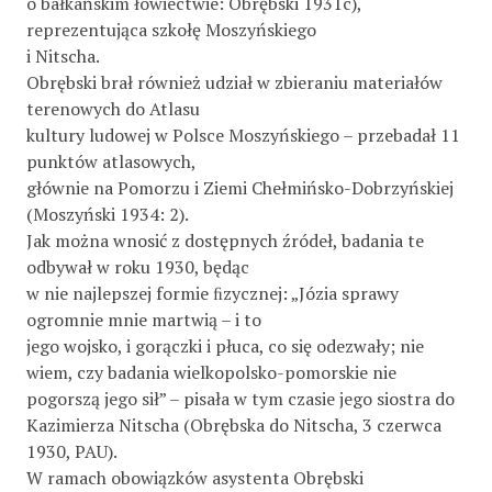
o bałkańskim łowiectwie: Obrębski 1931c),
reprezentująca szkołę Moszyńskiego
i Nitscha.
Obrębski brał również udział w zbieraniu materiałów
terenowych do Atlasu
kultury ludowej w Polsce Moszyńskiego – przebadał 11
punktów atlasowych,
głównie na Pomorzu i Ziemi Chełmińsko-Dobrzyńskiej
(Moszyński 1934: 2).
Jak można wnosić z dostępnych źródeł, badania te
odbywał w roku 1930, będąc
w nie najlepszej formie ﬁzycznej: „Józia sprawy
ogromnie mnie martwią – i to
jego wojsko, i gorączki i płuca, co się odezwały; nie
wiem, czy badania wielkopolsko-pomorskie nie
pogorszą jego sił” – pisała w tym czasie jego siostra do
Kazimierza Nitscha (Obrębska do Nitscha, 3 czerwca
1930, PAU).
W ramach obowiązków asystenta Obrębski