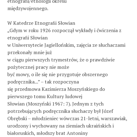
etnograﬁi/etnologii okresu
międzywojennego.
W Katedrze Etnograﬁi Słowian
„Gdym w roku 1926 rozpoczął wykłady i ćwiczenia z
etnograﬁi Słowian
w Uniwersytecie Jagiellońskim, zajęcia ze słuchaczami
przekonały mnie już
w ciągu pierwszych trymestrów, że o prawdziwie
pożytecznej pracy nie może
być mowy, o ile się nie przygotuje obszernego
podręcznika...” – tak rozpoczyna
się przedmowa Kazimierza Moszyńskiego do
pierwszego tomu Kultury ludowej
Słowian (Moszyński 1967: 7). Jednym z tych
potrzebujących podręcznika słuchaczy był Józef
Obrębski – młodzieniec wówczas 21-letni, warszawiak,
urodzony i wychowany na ziemiach ukraińskich i
białoruskich, młodszy brat Antoniny