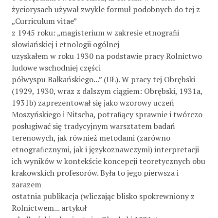
życiorysach używał zwykle formuł podobnych do tej z
„Curriculum vitae”
z 1945 roku: „magisterium w zakresie etnograﬁi
słowiańskiej i etnologii ogólnej
uzyskałem w roku 1930 na podstawie pracy Rolnictwo
ludowe wschodniej części
półwyspu Bałkańskiego...” (UŁ). W pracy tej Obrębski
(1929, 1930, wraz z dalszym ciągiem: Obrębski, 1931a,
1931b) zaprezentował się jako wzorowy uczeń
Moszyńskiego i Nitscha, potraﬁący sprawnie i twórczo
posługiwać się tradycyjnym warsztatem badań
terenowych, jak również metodami (zarówno
etnograﬁcznymi, jak i językoznawczymi) interpretacji
ich wyników w kontekście koncepcji teoretycznych obu
krakowskich profesorów. Była to jego pierwsza i
zarazem
ostatnia publikacja (wliczając blisko spokrewniony z
Rolnictwem... artykuł