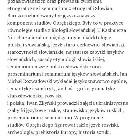
pozasłowiańskich oraz prowadził ćwiczenia
etnograﬁczne i seminarium z etnograﬁi Słowian.
Bardzo rozbudowany był językoznawczy
komponent studiów Obrębskiego. Były to w praktyce
równoległe studia z ﬁlologii słowiańskiej. U Kazimierza
Nitscha zaliczał on między innymi dialektologię
polską i słowiańską, język staro-cerkiewno-słowiański,
starożytności słowiańskie, najstarsze zabytki języków
słowiańskich, zasady etymologii słowiańskiej,
seminarium niższe polsko-słowiańskie oraz
proseminarium i seminarium języków słowiańskich. Jan
Michał Rozwadowski wykładał językoznawstwo ogólne,
semantykę i sanskryt; Jan Łoś – grekę, gramatykę
starosłowiańską, rosyjską
i polską; Iwan Ziłyński prowadził zajęcia ukrainistyczne
(zabytki językowe ruskie, stanowisko języków ruskich,
proseminarium i seminarium). W programie
studiów Obrębskiego ﬁgurował także język rosyjski,
archeologia, prehistoria Europy, historia sztuki,