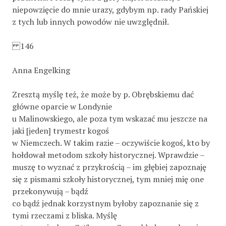
niepowzięcie do mnie urazy, gdybym np. rady Pańskiej
z tych lub innych powodów nie uwzględnił.
146
Anna Engelking
Zresztą myślę też, że może by p. Obrębskiemu dać
główne oparcie w Londynie
u Malinowskiego, ale poza tym wskazać mu jeszcze na
jaki [jeden] trymestr kogoś
w Niemczech. W takim razie – oczywiście kogoś, kto by
hołdował metodom szkoły historycznej. Wprawdzie –
muszę to wyznać z przykrością – im głębiej zapoznaję
się z pismami szkoły historycznej, tym mniej mię one
przekonywują – bądź
co bądź jednak korzystnym byłoby zapoznanie się z
tymi rzeczami z bliska. Myślę