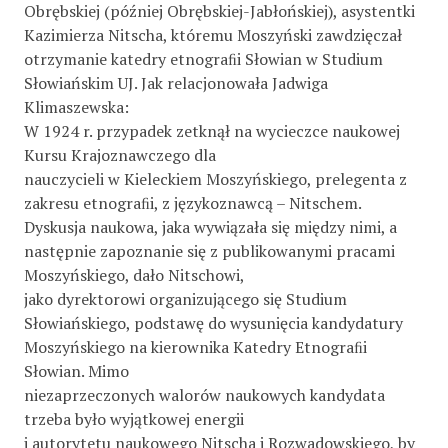
Obrębskiej (później Obrębskiej-Jabłońskiej), asystentki
Kazimierza Nitscha, któremu Moszyński zawdzięczał
otrzymanie katedry etnograﬁi Słowian w Studium
Słowiańskim UJ. Jak relacjonowała Jadwiga
Klimaszewska:
W 1924 r. przypadek zetknął na wycieczce naukowej
Kursu Krajoznawczego dla
nauczycieli w Kieleckiem Moszyńskiego, prelegenta z
zakresu etnograﬁi, z językoznawcą – Nitschem.
Dyskusja naukowa, jaka wywiązała się między nimi, a
następnie zapoznanie się z publikowanymi pracami
Moszyńskiego, dało Nitschowi,
jako dyrektorowi organizującego się Studium
Słowiańskiego, podstawę do wysunięcia kandydatury
Moszyńskiego na kierownika Katedry Etnograﬁi
Słowian. Mimo
niezaprzeczonych walorów naukowych kandydata
trzeba było wyjątkowej energii
i autorytetu naukowego Nitscha i Rozwadowskiego, by