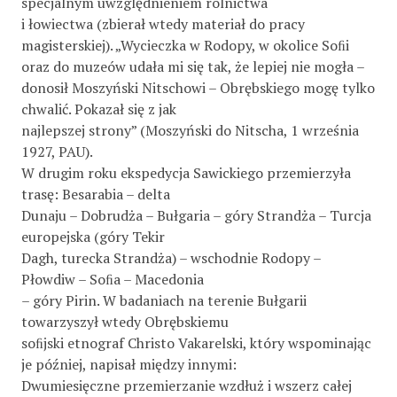
specjalnym uwzględnieniem rolnictwa
i łowiectwa (zbierał wtedy materiał do pracy
magisterskiej). „Wycieczka w Rodopy, w okolice Soﬁi
oraz do muzeów udała mi się tak, że lepiej nie mogła –
donosił Moszyński Nitschowi – Obrębskiego mogę tylko
chwalić. Pokazał się z jak
najlepszej strony” (Moszyński do Nitscha, 1 września
1927, PAU).
W drugim roku ekspedycja Sawickiego przemierzyła
trasę: Besarabia – delta
Dunaju – Dobrudża – Bułgaria – góry Strandża – Turcja
europejska (góry Tekir
Dagh, turecka Strandża) – wschodnie Rodopy –
Płowdiw – Soﬁa – Macedonia
– góry Pirin. W badaniach na terenie Bułgarii
towarzyszył wtedy Obrębskiemu
soﬁjski etnograf Christo Vakarelski, który wspominając
je później, napisał między innymi:
Dwumiesięczne przemierzanie wzdłuż i wszerz całej