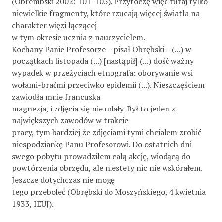
(Obrembski 2002: 101-105). Przytoczę więc tutaj tylko
niewielkie fragmenty, które rzucają więcej światła na
charakter więzi łączącej
w tym okresie ucznia z nauczycielem.
Kochany Panie Profesorze – pisał Obrębski – (...) w
początkach listopada (...) [nastąpił] (...) dość ważny
wypadek w przeżyciach etnografa: oborywanie wsi
wołami-braćmi przeciwko epidemii (...). Nieszczęściem
zawiodła mnie francuska
magnezja, i zdjęcia się nie udały. Był to jeden z
największych zawodów w trakcie
pracy, tym bardziej że zdjęciami tymi chciałem zrobić
niespodziankę Panu Profesorowi. Do ostatnich dni
swego pobytu prowadziłem całą akcję, wiodącą do
powtórzenia obrzędu, ale niestety nic nie wskórałem.
Jeszcze dotychczas nie mogę
tego przeboleć (Obrębski do Moszyńskiego, 4 kwietnia
1933, IEUJ).