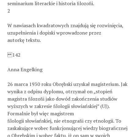
seminarium literackie i historia ﬁlozoﬁi.
2
W nawiasach kwadratowych znajdują się rozwinięcia,
uzupełnienia i dopiski wprowadzone przez
autorkę tekstu.
142
Anna Engelking
26 marca 1930 roku Obrębski uzyskał magisterium. Jak
wynika z odpisu dyplomu, otrzymał on „stopień
magistra ﬁlozoﬁi jako dowód zakończenia studiów
wyższych w zakresie ﬁlologii słowiańskiej” (UJ).
Formalnie był więc magistrem
ﬁlologii słowiańskiej, nie etnograﬁi czy etnologii. To
zaskakujące wobec funkcjonującej wiedzy biograﬁcznej
o Obrębskim i wobec faktu, iż on sam w swoich