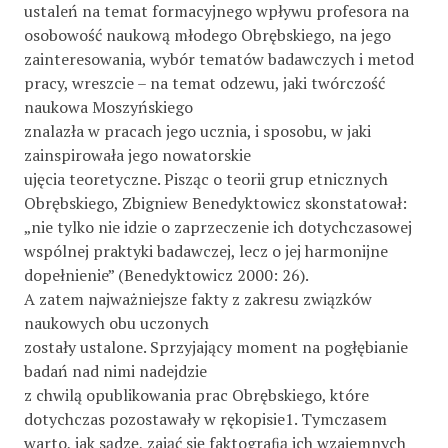
ustaleń na temat formacyjnego wpływu profesora na
osobowość naukową młodego Obrębskiego, na jego
zainteresowania, wybór tematów badawczych i metod
pracy, wreszcie – na temat odzewu, jaki twórczość
naukowa Moszyńskiego
znalazła w pracach jego ucznia, i sposobu, w jaki
zainspirowała jego nowatorskie
ujęcia teoretyczne. Pisząc o teorii grup etnicznych
Obrębskiego, Zbigniew Benedyktowicz skonstatował:
„nie tylko nie idzie o zaprzeczenie ich dotychczasowej
wspólnej praktyki badawczej, lecz o jej harmonijne
dopełnienie” (Benedyktowicz 2000: 26).
A zatem najważniejsze fakty z zakresu związków
naukowych obu uczonych
zostały ustalone. Sprzyjający moment na pogłębianie
badań nad nimi nadejdzie
z chwilą opublikowania prac Obrębskiego, które
dotychczas pozostawały w rękopisie1. Tymczasem
warto, jak sądzę, zająć się faktograﬁą ich wzajemnych