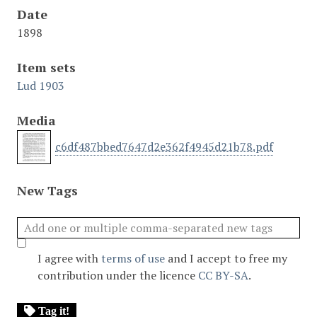
Date
1898
Item sets
Lud 1903
Media
c6df487bbed7647d2e362f4945d21b78.pdf
New Tags
I agree with
terms of use
and I accept to free my
contribution under the licence
CC BY-SA
.
Tag it!