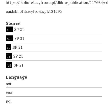
https://bibliotekacyfrowa.pl/dlibra/publication/117684/
oai:bibliotekacyfrowa.pl:131295
Source
de
SP 21
en
SP 21
it
SP 21
la
SP 21
pl
SP 21
Language
ger
eng
pol