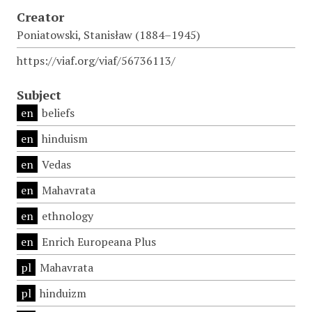
Creator
Poniatowski, Stanisław (1884–1945)
https://viaf.org/viaf/56736113/
Subject
en
beliefs
en
hinduism
en
Vedas
en
Mahavrata
en
ethnology
en
Enrich Europeana Plus
pl
Mahavrata
pl
hinduizm