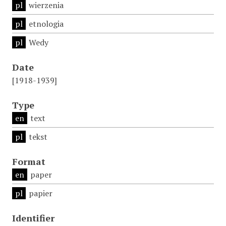
pl
wierzenia
pl
etnologia
pl
Wedy
Date
[1918-1939]
Type
en
text
pl
tekst
Format
en
paper
pl
papier
Identifier