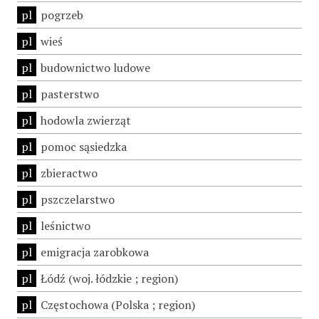
pl
pogrzeb
pl
wieś
pl
budownictwo ludowe
pl
pasterstwo
pl
hodowla zwierząt
pl
pomoc sąsiedzka
pl
zbieractwo
pl
pszczelarstwo
pl
leśnictwo
pl
emigracja zarobkowa
pl
Łódź (woj. łódzkie ; region)
pl
Częstochowa (Polska ; region)