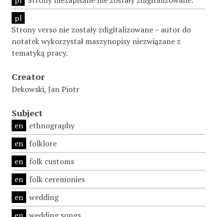
pl
Strony niezapisane nie zostały zdigitalizowane.
pl
Strony verso nie zostały zdigitalizowane – autor do
notatek wykorzystał maszynopisy niezwiązane z
tematyką pracy.
Creator
Dekowski, Jan Piotr
Subject
en
ethnography
en
folklore
en
folk customs
en
folk ceremonies
en
wedding
en
wedding songs