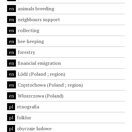
en
animals breeding
en
neighbours support
en
collecting
en
bee-keeping
en
forestry
en
financial emigration
en
Łódź (Poland ; region)
en
Częstochowa (Poland ; region)
en
Włoszczowa (Poland)
pl
etnografia
pl
folklor
pl
obyczaje ludowe