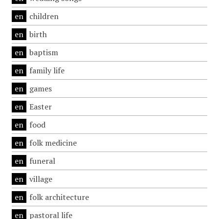
en
children
en
birth
en
baptism
en
family life
en
games
en
Easter
en
food
en
folk medicine
en
funeral
en
village
en
folk architecture
en
pastoral life