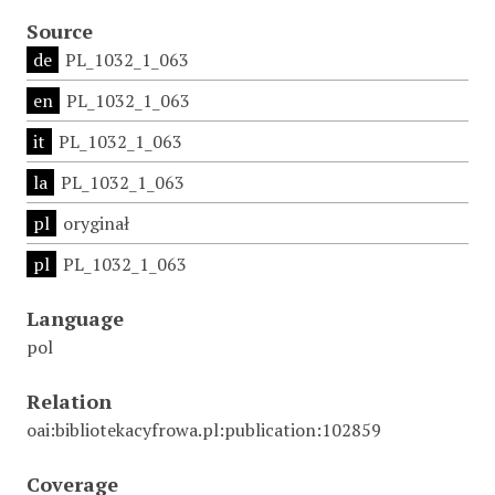
Source
de
PL_1032_1_063
en
PL_1032_1_063
it
PL_1032_1_063
la
PL_1032_1_063
pl
oryginał
pl
PL_1032_1_063
Language
pol
Relation
oai:bibliotekacyfrowa.pl:publication:102859
Coverage