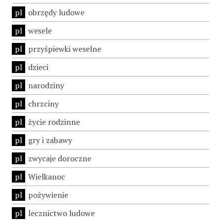
pl
obrzędy ludowe
pl
wesele
pl
przyśpiewki weselne
pl
dzieci
pl
narodziny
pl
chrzciny
pl
życie rodzinne
pl
gry i zabawy
pl
zwycaje doroczne
pl
Wielkanoc
pl
pożywienie
pl
lecznictwo ludowe