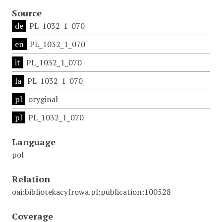
Source
de
PL_1032_1_070
en
PL_1032_1_070
it
PL_1032_1_070
la
PL_1032_1_070
pl
oryginał
pl
PL_1032_1_070
Language
pol
Relation
oai:bibliotekacyfrowa.pl:publication:100528
Coverage