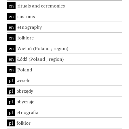
en
rituals and ceremonies
en
customs
en
etnography
en
folklore
en
Wieluń (Poland ; region)
en
Łódź (Poland ; region)
en
Poland
pl
wesele
pl
obrzędy
pl
obyczaje
pl
etnografia
pl
folklor