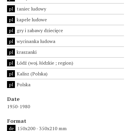
pl
taniec ludowy
pl
kapele ludowe
pl
gry i zabawy dziecięce
pl
wycinanka ludowa
pl
kraszanki
pl
Łódź (woj. łódzkie ; region)
pl
Kalisz (Polska)
pl
Polska
Date
1950-1980
Format
de
150x200 - 350x210 mm