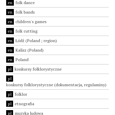
en
folk dance
en
folk bands
en
children's games
en
folk cutting
en
Łódź (Poland ; region)
en
Kalisz (Poland)
en
Poland
pl
konkursy folklorystyczne
pl
konkursy folklorystyczne (dokumentacja, regulaminy)
pl
folklor
pl
etnografia
pl
muzyka ludowa