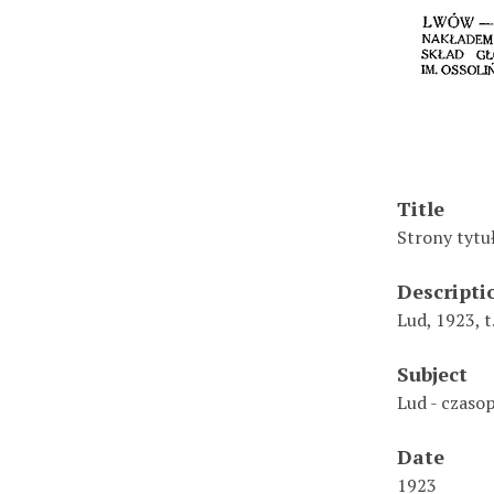
Title
Strony tytuł
Descripti
Lud, 1923, t.
Subject
Lud - czaso
Date
1923