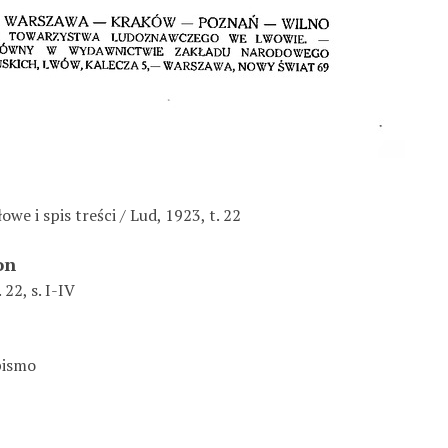
owe i spis treści / Lud, 1923, t. 22
on
 22, s. I-IV
pismo