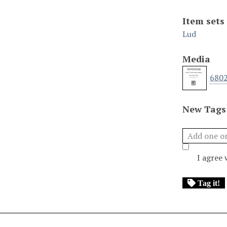
Item sets
Lud
Media
680
New Tags
I agree
Tag it!