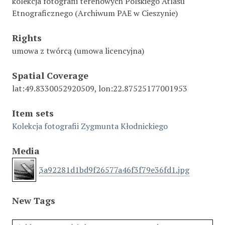
kolekcja fotografii terenowych Polskiego Atlasu
Etnograficznego (Archiwum PAE w Cieszynie)
Rights
umowa z twórcą (umowa licencyjna)
Spatial Coverage
lat:49.8330052920509, lon:22.87525177001953
Item sets
Kolekcja fotografii Zygmunta Kłodnickiego
Media
3a92281d1bd9f26577a46f3f79e36fd1.jpg
New Tags