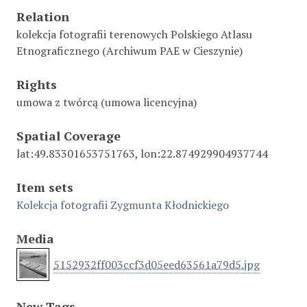
Relation
kolekcja fotografii terenowych Polskiego Atlasu
Etnograficznego (Archiwum PAE w Cieszynie)
Rights
umowa z twórcą (umowa licencyjna)
Spatial Coverage
lat:49.83301653751763, lon:22.874929904937744
Item sets
Kolekcja fotografii Zygmunta Kłodnickiego
Media
5152932ff003ccf3d05eed63561a79d5.jpg
New Tags