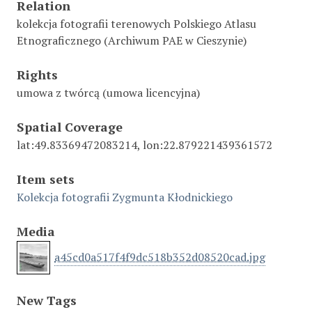
Relation
kolekcja fotografii terenowych Polskiego Atlasu
Etnograficznego (Archiwum PAE w Cieszynie)
Rights
umowa z twórcą (umowa licencyjna)
Spatial Coverage
lat:49.83369472083214, lon:22.879221439361572
Item sets
Kolekcja fotografii Zygmunta Kłodnickiego
Media
a45cd0a517f4f9dc518b352d08520cad.jpg
New Tags