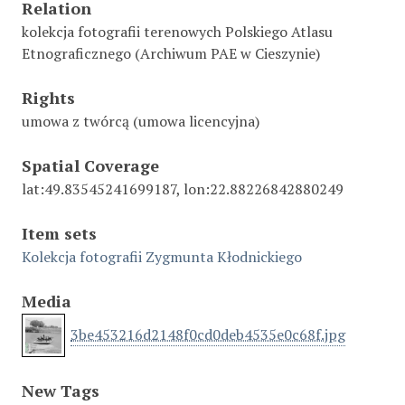
Relation
kolekcja fotografii terenowych Polskiego Atlasu
Etnograficznego (Archiwum PAE w Cieszynie)
Rights
umowa z twórcą (umowa licencyjna)
Spatial Coverage
lat:49.83545241699187, lon:22.88226842880249
Item sets
Kolekcja fotografii Zygmunta Kłodnickiego
Media
3be453216d2148f0cd0deb4535e0c68f.jpg
New Tags