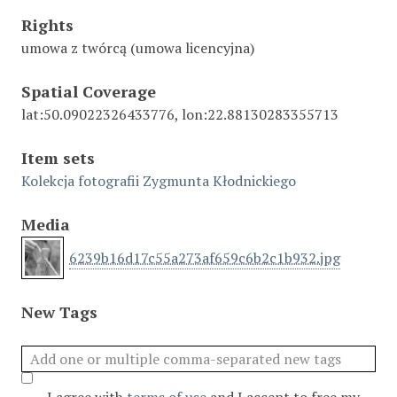
Rights
umowa z twórcą (umowa licencyjna)
Spatial Coverage
lat:50.09022326433776, lon:22.88130283355713
Item sets
Kolekcja fotografii Zygmunta Kłodnickiego
Media
6239b16d17c55a273af659c6b2c1b932.jpg
New Tags