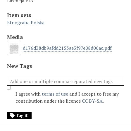
Licencja PIA
Item sets
Etnografia Polska
Media
d176d38db9afdd2153ae3f97e08d06ac.pdf
New Tags
I agree with
terms of use
and I accept to free my
contribution under the licence
CC BY-SA
.
Tag it!