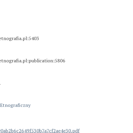
etnografia.pl:5403
etnografia.pl:publication:5806
A
s Etnograficzny
0ab2b6c2649f530b7a7cf2ae4e30.pdf