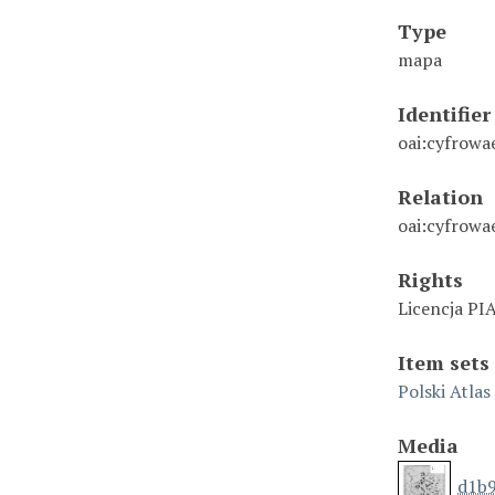
Type
mapa
Identifier
oai:cyfrowa
Relation
oai:cyfrowa
Rights
Licencja PI
Item sets
Polski Atla
Media
d1b9