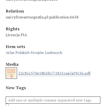
Relation
oai:cyfrowaetnografia.pl:publication:6638
Rights
Licencja PIA
Item sets
Atlas Polskich Strojów Ludowych
Media
32c85c370e18b2fe771821caa7a39c36.pdf
New Tags