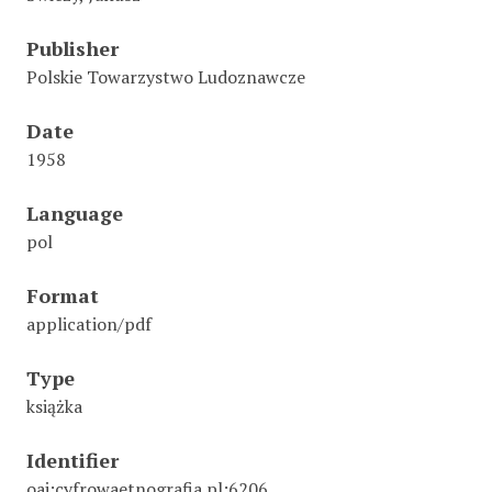
Publisher
Polskie Towarzystwo Ludoznawcze
Date
1958
Language
pol
Format
application/pdf
Type
książka
Identifier
oai:cyfrowaetnografia.pl:6206